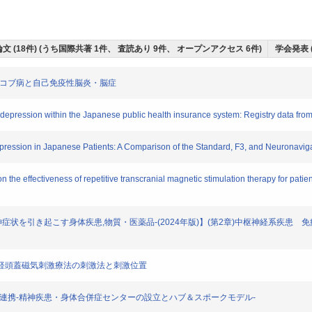
文 (18件) (うち国際共著 1件、 査読あり 9件、 オープンアクセス 6件)
学会発表 
ヤコブ病と自己免疫性脳炎・脳症
epression within the Japanese public health insurance system: Registry data fr
ression in Japanese Patients: A Comparison of the Standard, F3, and Neuronavig
the effectiveness of repetitive transcranial magnetic stimulation therapy for patie
状を引き起こす身体疾患,物質・医薬品-(2024年版)】(第2章)中枢神経系疾患 免疫性神
反復経頭蓋磁気刺激療法の刺激法と刺激位置
の連携-精神疾患・身体合併症センターの設立とハブ＆スポークモデル-