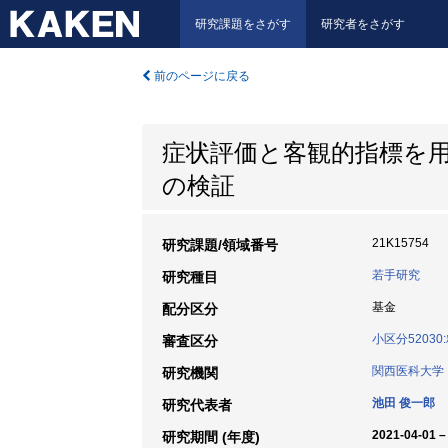
研究課題をさがす
研究者をさがす
前のページに戻る
症状評価と客観的指標を
の検証
21K15754
研究課題/領域番号
若手研究
研究種目
基金
配分区分
小区分5203
審査区分
関西医科大学
研究機関
池田 俊一郎
研究代表者
2021-04-01 –
研究期間 (年度)