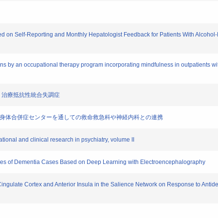
n Self-Reporting and Monthly Hepatologist Feedback for Patients With Alcohol-Re
s by an occupational therapy program incorporating mindfulness in outpatients wi
2】治療抵抗性統合失調症
る】身体合併症センターを通しての救命救急科や神経内科との連携
ional and clinical research in psychiatry, volume II
gies of Dementia Cases Based on Deep Learning with Electroencephalography
ngulate Cortex and Anterior Insula in the Salience Network on Response to Antid