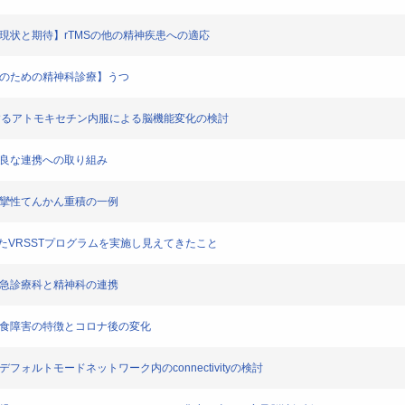
の現状と期待】rTMSの他の精神疾患への適応
医のための精神科診療】うつ
対するアトモキセチン内服による脳機能変化の検討
最良な連携への取り組み
痙攣性てんかん重積の一例
いたVRSSTプログラムを実施し見えてきたこと
救急診療科と精神科の連携
摂食障害の特徴とコロナ後の変化
フォルトモードネットワーク内のconnectivityの検討