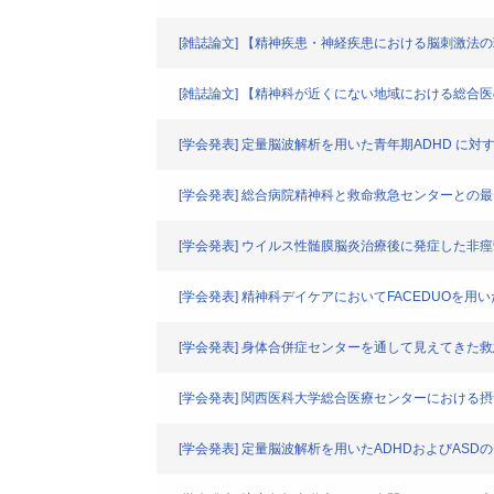
[雑誌論文] 【精神疾患・神経疾患における脳刺激法
[雑誌論文] 【精神科が近くにない地域における総合
[学会発表] 定量脳波解析を用いた青年期ADHD に
[学会発表] 総合病院精神科と救命救急センターとの
[学会発表] ウイルス性髄膜脳炎治療後に発症した非
[学会発表] 精神科デイケアにおいてFACEDUOを用
[学会発表] 身体合併症センターを通して見えてきた
[学会発表] 関西医科大学総合医療センターにおける
[学会発表] 定量脳波解析を用いたADHDおよびASDのデ