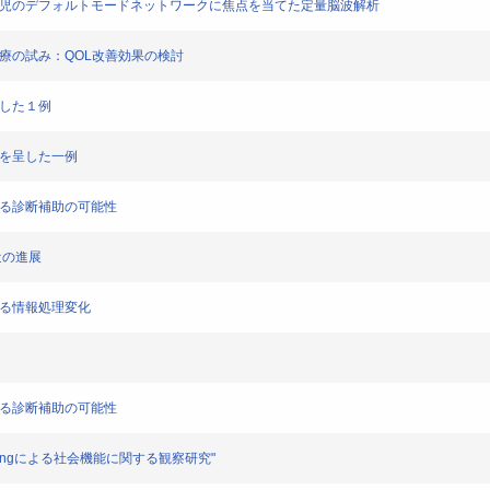
ム症児のデフォルトモードネットワークに焦点を当てた定量脳波解析
診療の試み：QOL改善効果の検討
化した１例
化を呈した一例
ける診断補助の可能性
最近の進展
よる情報処理変化
ける診断補助の可能性
ls Trainingによる社会機能に関する観察研究"