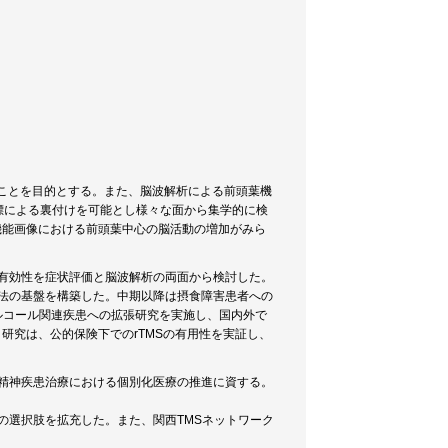
ることを目的とする。また、脳波解析による前頭葉機
標による裏付けを可能とし様々な面から集学的に検
機能画像における前頭葉中心の脳活動の増加がみら
の有効性を症状評価と脳波解析の両面から検討した。
激法の基盤を構築した。中期以降は摂食障害患者への
ルコール関連疾患への拡張研究を実施し、国内外で
研究は、公的保険下でのrTMSの有用性を実証し、
、精神疾患治療における個別化医療の推進に資する。
の選択肢を拡充した。また、関西TMSネットワーク