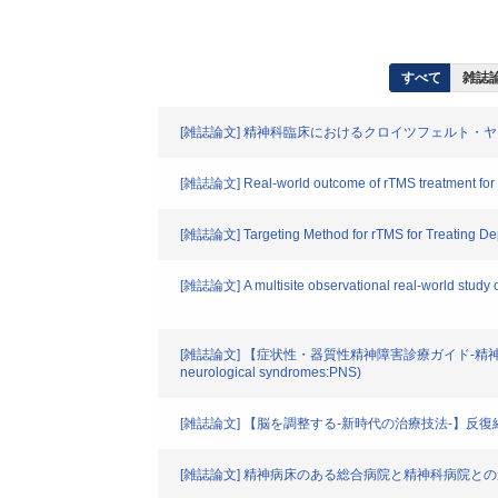
すべて
雑誌論
[雑誌論文] 精神科臨床におけるクロイツフェルト・
[雑誌論文] Real-world outcome of rTMS treatment for d
[雑誌論文] Targeting Method for rTMS for Treating Dep
[雑誌論文] A multisite observational real-world study on 
[雑誌論文] 【症状性・器質性精神障害診療ガイド-精神症
neurological syndromes:PNS)
[雑誌論文] 【脳を調整する-新時代の治療技法-】
[雑誌論文] 精神病床のある総合病院と精神科病院と