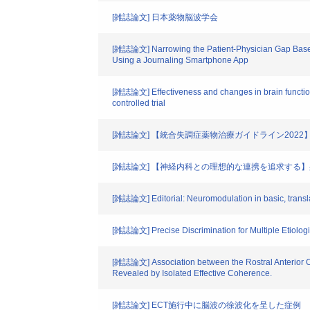
[雑誌論文] 日本薬物脳波学会
[雑誌論文] Narrowing the Patient-Physician Gap Based o
Using a Journaling Smartphone App
[雑誌論文] Effectiveness and changes in brain function
controlled trial
[雑誌論文] 【統合失調症薬物治療ガイドライン202
[雑誌論文] 【神経内科との理想的な連携を追求す
[雑誌論文] Editorial: Neuromodulation in basic, translat
[雑誌論文] Precise Discrimination for Multiple Etiolo
[雑誌論文] Association between the Rostral Anterior Ci
Revealed by Isolated Effective Coherence.
[雑誌論文] ECT施行中に脳波の徐波化を呈した症例