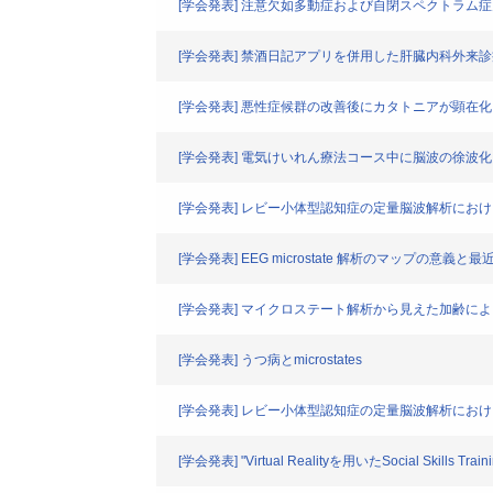
[学会発表] 注意欠如多動症および自閉スペクトラ
[学会発表] 禁酒日記アプリを併用した肝臓内科外来
[学会発表] 悪性症候群の改善後にカタトニアが顕在
[学会発表] 電気けいれん療法コース中に脳波の徐波
[学会発表] レビー小体型認知症の定量脳波解析にお
[学会発表] EEG microstate 解析のマップの意義と
[学会発表] マイクロステート解析から見えた加齢に
[学会発表] うつ病とmicrostates
[学会発表] レビー小体型認知症の定量脳波解析にお
[学会発表] "Virtual Realityを用いたSocial Skil