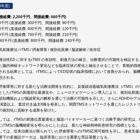
4年度)
直接経費: 2,200千円、間接経費: 660千円)
90千円 (直接経費: 300千円、間接経費: 90千円)
20千円 (直接経費: 400千円、間接経費: 120千円)
10千円 (直接経費: 700千円、間接経費: 210千円)
,040千円 (直接経費: 800千円、間接経費: 240千円)
激療法 / rTMS / 摂食障害 / 個別化医療 / 脳波解析 / 依存症
難治性ED に対するrTMS の有効性、刺激方法の確立、治療選択の可能性を検証す
た脳内神経ネットワーク変化などを臨床症状の変化と融合させることで、客観的指
される結果としては、rTMSによってED症状の臨床指標において改善がみられ、脳
想される。
摂食障害に対する新たな治療法開発を目的に、反復経頭蓋磁気刺激療法（rTMS）
としたrTMSの刺激部位最適化や、ニューロナビゲーション導入により、個別化刺
認知機能および脳波変化の解析を通じて治療の可能性を示した。さらにADHDやア
0演題以上、査読付き論文8報を発表した。関西TMSネットワークを通じたレジストリ
の個別化に貢献する成果を挙げた。
しては、rTMSの刺激位置最適化と脳波バイオマーカーに基づく治療予測の研究は
にrTMSの脳機能変化を明らかにした点は、新たな神経精神疾患研究の指標となる。
しては、従来治療法が限られていた摂食障害へのrTMS応用可能性を示し、患者支援
療下の多施設データは、臨床実装における重要な実証基盤となる。