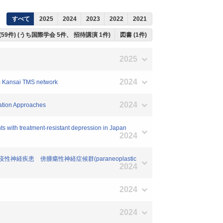
すべて
2025
2024
2023
2022
2021
(59件) (うち国際学会 5件、 招待講演 1件)
図書 (1件)
2025
2024
om Kansai TMS network
2024
ation Approaches
nts with treatment-resistant depression in Japan
2024
経疾患 傍腫瘍性神経症候群(paraneoplastic
2024
2024
2024