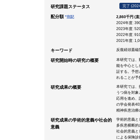
完了 (202
研究課題ステータス
配分額
*注記
2,860千円 (
2024年度: 3
2023年度: 5
2022年度: 9
2021年度: 1
反復経頭蓋磁気刺
キーワード
本研究では、
研究開始時の研究の概要
能を中心とし
証する。予想
れることが予
本研究では、
研究成果の概要
うつ病を対象
応用を進め、
の学会発表4
精神疾患治療
学術的意義と
研究成果の学術的意義や社会的
多疾患横断的
意義
社会的意義と
による保険診