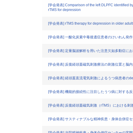
[学会発表] Comparison of the left DLPFC identified by t
rTMS for depression
[学会発表] rTMS therapy for depression in older adults:
[学会発表] 一酸化炭素中毒後遺症患者のけいれん発
[学会発表] 定量脳波解析を用いた注意欠如多動症
[学会発表] 反復経頭蓋磁気刺激療法の刺激位置と脳
[学会発表] 経頭蓋直流電気刺激によるうつ病患者のdefau
[学会発表] 機能的接続性に注目したうつ病に対する
[学会発表] 反復経頭蓋磁気刺激（rTMS）における
[学会発表] サスティナブルな精神疾患・身体合併症セ
[学会発表] 当院精神疾患・身体合併症センターの実