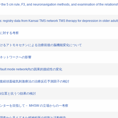
he 5 cm rule, F3, and neuronavigation methods, and examination of the relationship
 registry data from Kansai TMS network TMS therapy for depression in older adult
作に対する考察
におけるアトモキセチンによる治療前後の脳機能変化について
内ネットワークへの影響
lt mode network内の因果的接続性の変化
反復経頭蓋磁気刺激療法の治療反応予測因子の検討
刺激位置と抗うつ効果の検討
ンターを目指して－ MHSW の立場からの一考察
態調査から見えてきた精神科医の役割と活動報告