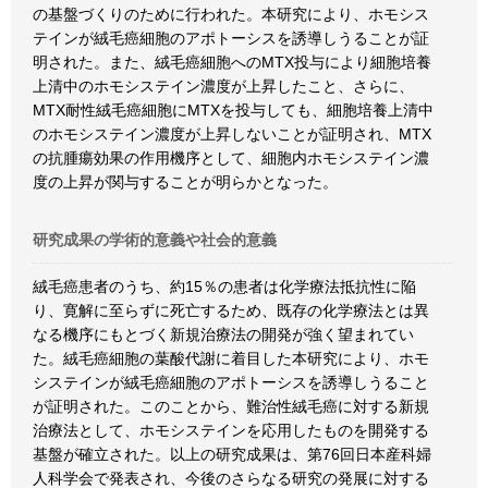
の基盤づくりのために行われた。本研究により、ホモシス
テインが絨毛癌細胞のアポトーシスを誘導しうることが証
明された。また、絨毛癌細胞へのMTX投与により細胞培養
上清中のホモシステイン濃度が上昇したこと、さらに、
MTX耐性絨毛癌細胞にMTXを投与しても、細胞培養上清中
のホモシステイン濃度が上昇しないことが証明され、MTX
の抗腫瘍効果の作用機序として、細胞内ホモシステイン濃
度の上昇が関与することが明らかとなった。
研究成果の学術的意義や社会的意義
絨毛癌患者のうち、約15％の患者は化学療法抵抗性に陥
り、寛解に至らずに死亡するため、既存の化学療法とは異
なる機序にもとづく新規治療法の開発が強く望まれてい
た。絨毛癌細胞の葉酸代謝に着目した本研究により、ホモ
システインが絨毛癌細胞のアポトーシスを誘導しうること
が証明された。このことから、難治性絨毛癌に対する新規
治療法として、ホモシステインを応用したものを開発する
基盤が確立された。以上の研究成果は、第76回日本産科婦
人科学会で発表され、今後のさらなる研究の発展に対する