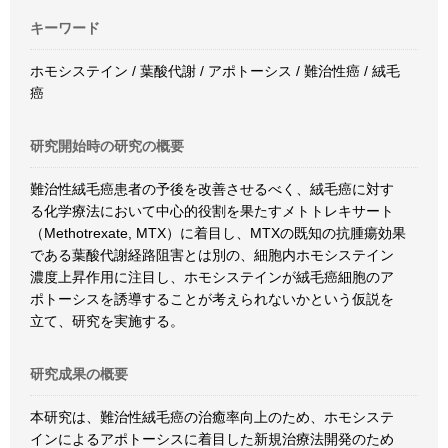
キーワード
ホモシステイン / 葉酸代謝 / アポトーシス / 難治性癌 / 絨毛
癌
研究開始時の研究の概要
難治性絨毛癌患者の予後を改善させるべく、絨毛癌に対す
る化学療法において中心的役割を果たすメトトレキサート
（Methotrexate, MTX）に着目し、MTXの既知の抗腫瘍効果
である葉酸代謝経路阻害とは別の、細胞内ホモシステイン
濃度上昇作用に注目し、ホモシステインが絨毛癌細胞のア
ポトーシスを誘導することが考えられないかという仮説を
立て、研究を実施する。
研究成果の概要
本研究は、難治性絨毛癌の治癒率向上のため、ホモシステ
インによるアポトーシスに着目した新規治療法開発のため