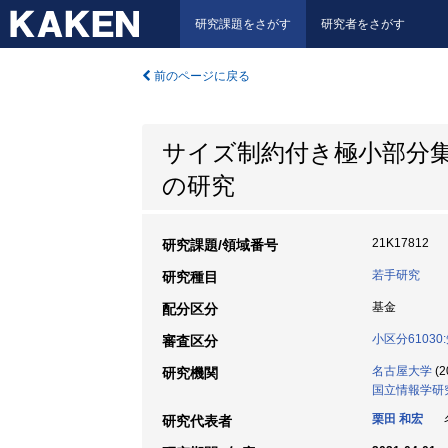
研究課題をさがす
研究者をさがす
前のページに戻る
サイズ制約付き極小部分
の研究
21K17812
研究課題/領域番号
若手研究
研究種目
基金
配分区分
小区分6103
審査区分
名古屋大学
(2
研究機関
国立情報学研
栗田 和宏
名
研究代表者