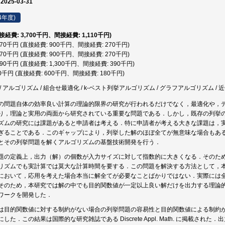
 2025-03-31
4年度)
直接経費: 3,700千円、間接経費: 1,110千円)
,170千円 (直接経費: 900千円、間接経費: 270千円)
,170千円 (直接経費: 900千円、間接経費: 270千円)
,690千円 (直接経費: 1,300千円、間接経費: 390千円)
80千円 (直接経費: 600千円、間接経費: 180千円)
 アルゴリズム / 組合せ最適化 / k-ベスト列挙アルゴリズム / グラフアルゴリズム / 
の問題自体の効率良い計算の理論的限界の研究が行われるだけでなく，最適化や，
り，理論と実用の両面から研究されている重要な問題である．しかし，既存の列挙
ズムの研究には課題があると申請者は考える．特に申請者が考える大きな課題は，
ぎることである．このギャップにより，列挙した解のほぼ全てが無意味な場合もあ
とその列挙問題を解くアルゴリズムの基盤技術開発を行う．
題の定義上，出力（解）の個数が入力サイズに対して指数的に大きくなる．そのた
リズムでも実計算では莫大な計算時間を要する．この問題を解決する方法として，
において，応用を考えた場合本当に解全てが必要なことばかりではない．実際には
そのため，本研究では解の中でも目的関数値が一定以上良い解だけを出力する理論
ワークを開発した．
は目的関数値に対する制約がない場合の列挙問題の容易性と目的関数値による制約
した．この結果は国際的な研究雑誌である Discrete Appl. Math. に掲載され