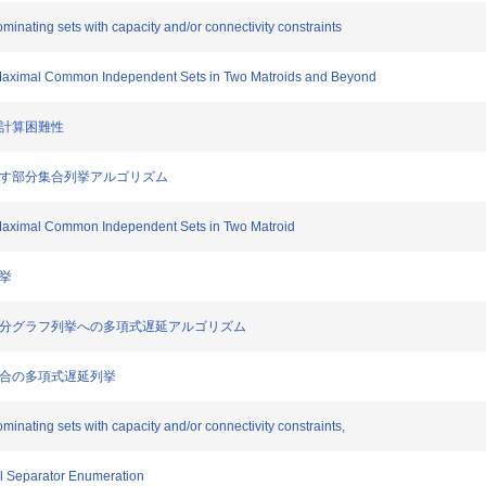
ating sets with capacity and/or connectivity constraints
aximal Common Independent Sets in Two Matroids and Beyond
の計算困難性
たす部分集合列挙アルゴリズム
aximal Common Independent Sets in Two Matroid
挙
部分グラフ列挙への多項式遅延アルゴリズム
集合の多項式遅延列挙
ating sets with capacity and/or connectivity constraints,
l Separator Enumeration