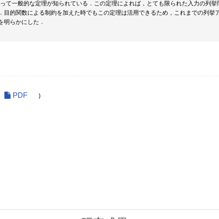
らによって一般的な定理が知られている．この定理によれば，とても限られた入力の列
．目的関数による制約を加えた時でもこの定理は活用できるため，これまでの列挙
を明らかにした．
PDF
)