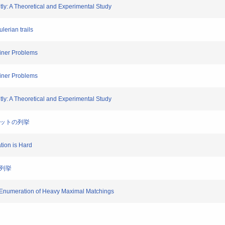
y: A Theoretical and Experimental Study
erian trails
iner Problems
iner Problems
y: A Theoretical and Experimental Study
カットの列挙
on is Hard
延列挙
numeration of Heavy Maximal Matchings