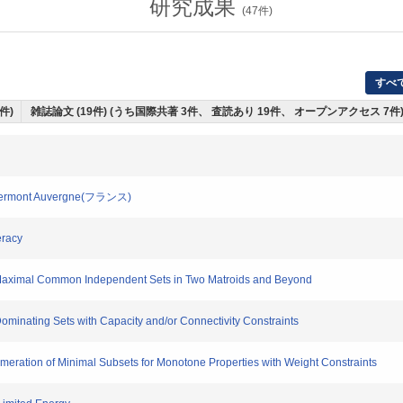
研究成果
(
47
件)
すべ
件)
雑誌論文 (19件) (うち国際共著 3件、 査読あり 19件、 オープンアクセス 7件
Clermont Auvergne(フランス)
eracy
aximal Common Independent Sets in Two Matroids and Beyond
nating Sets with Capacity and/or Connectivity Constraints
eration of Minimal Subsets for Monotone Properties with Weight Constraints