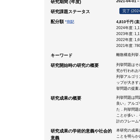
2021-04-01 –
研究期間 (年度)
完了 (202
研究課題ステータス
配分額
*注記
4,810千円 (
2024年度: 1
2023年度: 1
2022年度: 1
2021年度: 7
離散構造列挙 /
キーワード
列挙問題はそ
研究開始時の研究の概要
究が行われお
列挙アルゴリ
ップが大きす
挙問題の提案
列挙問題は問
研究成果の概要
良い」アルゴ
た．列挙問題
ことが多い．
計のフレーム
本研究の成果
研究成果の学術的意義や社会的
ことを明らかに
意義