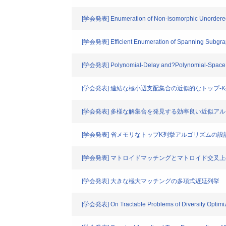
[学会発表] Enumeration of Non-isomorphic Unordered
[学会発表] Efficient Enumeration of Spanning Subgraph
[学会発表] Polynomial-Delay and?Polynomial-Space 
[学会発表] 連結な極小辺支配集合の近似的なトップ-
[学会発表] 多様な解集合を発見する効率良い近似ア
[学会発表] 省メモリなトップK列挙アルゴリズムの設
[学会発表] マトロイドマッチングとマトロイド交叉
[学会発表] 大きな極大マッチングの多項式遅延列挙
[学会発表] On Tractable Problems of Diversity Optimi