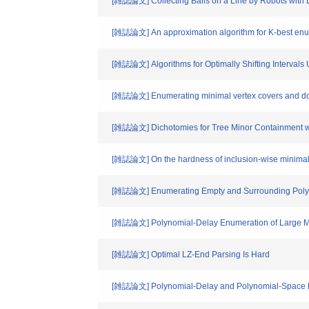
[雑誌論文] Collecting Balls on a Line by Robots with 
[雑誌論文] An approximation algorithm for K-best enume
[雑誌論文] Algorithms for Optimally Shifting Intervals
[雑誌論文] Enumerating minimal vertex covers and domin
[雑誌論文] Dichotomies for Tree Minor Containment wi
[雑誌論文] On the hardness of inclusion-wise minimal
[雑誌論文] Enumerating Empty and Surrounding Pol
[雑誌論文] Polynomial-Delay Enumeration of Large M
[雑誌論文] Optimal LZ-End Parsing Is Hard
[雑誌論文] Polynomial-Delay and Polynomial-Space E