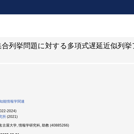
集合列挙問題に対する多項式遅延近似列挙
0:知能情報学関連
022-2024)
究所
(2021)
古屋大学, 情報学研究科, 助教 (40885266)