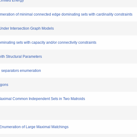
Limited Energy
ration of minimal connected edge dominating sets with cardinality constraints
 Under Intersection Graph Models
ating sets with capacity and/or connectivity constraints
th Structural Parameters
 separators enumeration
ygons
aximal Common Independent Sets in Two Matroids
numeration of Large Maximal Matchings