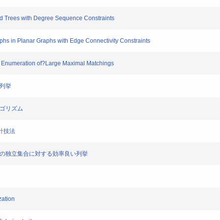
 Trees with Degree Sequence Constraints
s in Planar Graphs with Edge Connectivity Constraints
Enumeration of?Large Maximal Matchings
K列挙
ルゴリズム
計技法
上の独立集合に対する効率良い列挙
zation