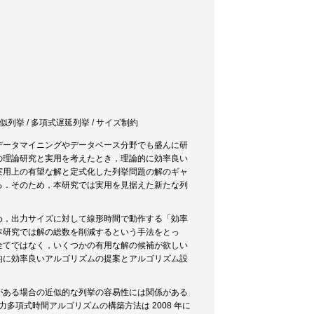
近似列挙 / 多項式遅延列挙 / サイズ制約
データマイニングやデータベース分野でも盛んに研
の理論研究と実用を考えたとき，理論的に効率良い
実用上の有望な解と定式化した列挙問題の解のギャ
る．そのため，本研究では実用を見据えた新たな列
め，出力サイズに対して線形時間で動作する「効率
本研究では解の総数を削減するという手法をとっ
全てではなく，いくつかの有用な解の候補が欲しい
的に効率良いアルゴリズムの提案とアルゴリズム設
がある場合の近似的な列挙の容易性には関係がある
た．出力多項式時間アルゴリズムの構築方法は 2008 年に