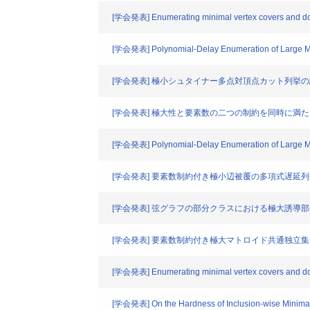
[学会発表] Enumerating minimal vertex covers and domin
[学会発表] Polynomial-Delay Enumeration of Large M
[学会発表] 極小シュタイナー多点対頂点カット列挙
[学会発表] 極大性と要素数の二つの制約を同時に満
[学会発表] Polynomial-Delay Enumeration of Large M
[学会発表] 要素数制約付き極小辺被覆の多項式遅延列
[学会発表] 弦グラフの部分クラスにおける極大誘導
[学会発表] 要素数制約付き極大マトロイド共通独立
[学会発表] Enumerating minimal vertex covers and domin
[学会発表] On the Hardness of Inclusion-wise Minima