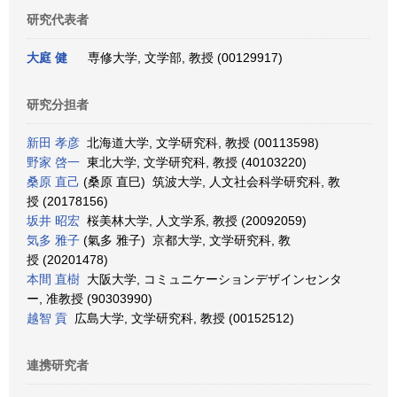
研究代表者
大庭 健
専修大学, 文学部, 教授 (00129917)
研究分担者
新田 孝彦
北海道大学, 文学研究科, 教授 (00113598)
野家 啓一
東北大学, 文学研究科, 教授 (40103220)
桑原 直己
(桑原 直巳) 筑波大学, 人文社会科学研究科, 教
授 (20178156)
坂井 昭宏
桜美林大学, 人文学系, 教授 (20092059)
気多 雅子
(氣多 雅子) 京都大学, 文学研究科, 教
授 (20201478)
本間 直樹
大阪大学, コミュニケーションデザインセンタ
ー, 准教授 (90303990)
越智 貢
広島大学, 文学研究科, 教授 (00152512)
連携研究者