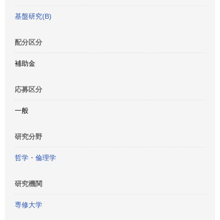
基盤研究(B)
配分区分
補助金
応募区分
一般
研究分野
哲学・倫理学
研究機関
専修大学