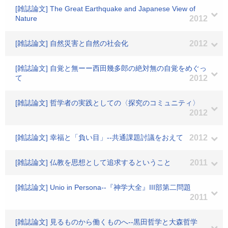
[雑誌論文] The Great Earthquake and Japanese View of
Nature
2012
[雑誌論文] 自然災害と自然の社会化
2012
[雑誌論文] 自覚と無ーー西田幾多郎の絶対無の自覚をめぐっ
て
2012
[雑誌論文] 哲学者の実践としての〈探究のコミュニティ〉
2012
[雑誌論文] 幸福と「負い目」--共通課題討議をおえて
2012
[雑誌論文] 仏教を思想として追求するということ
2011
[雑誌論文] Unio in Persona--『神学大全』III部第二問題
2011
[雑誌論文] 見るものから働くものへ--黒田哲学と大森哲学