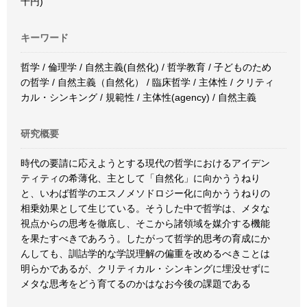
千円)
キーワード
哲学 / 倫理学 / 自然主義(自然化) / 哲学教育 / 子どものため
の哲学 / 自然主義（自然化） / 臨床哲学 / 主体性 / クリティ
カル・シンキング / 規範性 / 主体性(agency) / 自然主義
研究概要
時代の要請に応えようとする現代の哲学におけるアイデン
ティティの希薄化、主として「自然化」に向かううねり
と、いわば哲学のエスノメソドロジー化に向かううねりの
相乗効果として生じている。そうした中で哲学は、メタな
視点からの思考を徹底し、そこから諸領域を媒介する機能
を果たすべきであろう。したがって哲学的思考の育成にか
んしても、訓詁学的な学説理解の偏重を改めるべきことは
明らかであるが、クリティカル・シンキングに埋没せずに
メタな思考をどう育てるのかはなお今後の課題である