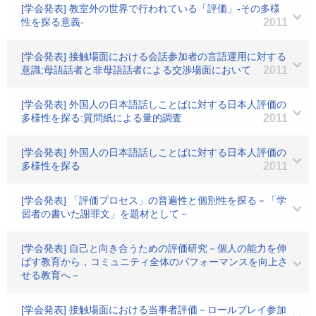
[学会発表] 教室外の世界で行われている「評価」-その多様
性を探る意義-
2011
[学会発表] 接触場面における会話参加者の言語運用に対する
意識;母語話者と非母語話者による交渉場面において
2011
[学会発表] 外国人の日本語話しことばに対する日本人評価の
多様性を探る:質問紙による量的調査
2011
[学会発表] 外国人の日本語話しことばに対する日本人評価の
多様性を探る
2011
[学会発表] 「評価プロセス」の普遍性と個別性を探る－「学
習者の書いた謝罪文」を題材として－
[学会発表] 自己と向き合うための評価研究－個人の能力を伸
ばす教育から，コミュニティ全体のパフォーマンスを向上さ
せる教育へ－
[学会発表] 接触場面における当事者評価－ロールプレイ参加