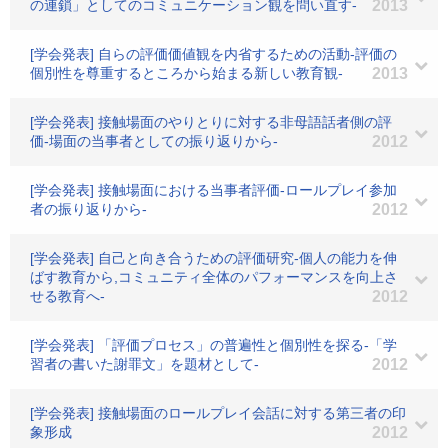
の連鎖」としてのコミュニケーション観を問い直す-
2013
[学会発表] 自らの評価価値観を内省するための活動-評価の
個別性を尊重するところから始まる新しい教育観-
2013
[学会発表] 接触場面のやりとりに対する非母語話者側の評
価-場面の当事者としての振り返りから-
2012
[学会発表] 接触場面における当事者評価-ロールプレイ参加
者の振り返りから-
2012
[学会発表] 自己と向き合うための評価研究-個人の能力を伸
ばす教育から,コミュニティ全体のパフォーマンスを向上さ
せる教育へ-
2012
[学会発表] 「評価プロセス」の普遍性と個別性を探る-「学
習者の書いた謝罪文」を題材として-
2012
[学会発表] 接触場面のロールプレイ会話に対する第三者の印
象形成
2012