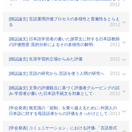
－
2012
[雑誌論文] 言語運用評価プロセスの多様性と普遍性をとらえ
る
2012
[雑誌論文] 日本語学習者の書いた謝罪文に対する日本語教師
の評価態度-質的分析によるその多様性の解明-
2011
[雑誌論文] 生涯学習的立場からみた評価
2011
[雑誌論文] 言語の研究から,言語を使う人間の研究へ
2011
[雑誌論文] 文章の評価観点に基づく評価者グルーピングの試
み-学習者が書いた日本語手紙文を対象として-
2010
[学会発表] 無意識の「統制」を乗り越えるために-外国人の
日本語に対する母語話者からの評価をきっかけとして-
2013
[学会発表] コミュニケーション」における評価-「言語形式