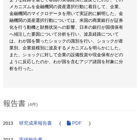
メカニズムを金融機関の資産選択行動に着目して、企業、
金融機関のマイクロデータを用いて実証的に解明した。金
融機関の資産選択行動については、米国の商業銀行が証券
化を行う動機と財務状況への影響、日本の銀行が国債保有
へ傾注した要因について分析を行い、波及経路について
は、わが国を襲ったショックの識別を行い、ショックが産
業別、企業規模別に波及するメカニズムを明らかにした。
また、ショックに対して企業の設備投資や現金保有がどの
ように反応したのか、わが国を含むアジア諸国を対象に分
析を行った。
報告書
(4件)
2013
研究成果報告書
(
PDF
)
2012
実績報告書