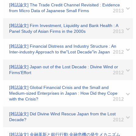
[雑誌論文] The Trade Credit Channel Revisited : Evidence
from Micro Data of Japanese Small Firms
2013
[雑誌論文] Firm Investment, Liquidity and Bank Health : A
Panel Study of Asian Firms in the 2000s
2013
[雑誌論文] Financial Distress and Industry Structure : An
Inter-industry Approach to the"Lost Decade"in Japan
2012
[雑誌論文] Japan out of the Lost Decade : Divine Wind or
Firms'Effort
2012
[雑誌論文] Global Financial Crisis and the Small and
Medium-sized Enterprises in Japan : How Did they Cope
with the Crisis?
2012
[雑誌論文] Did Divine Wind Rescue Japan from the Lost
Decade?
2012
[雑誌論文] 金融革新と銀行行動:金融危機の発生メカニズム