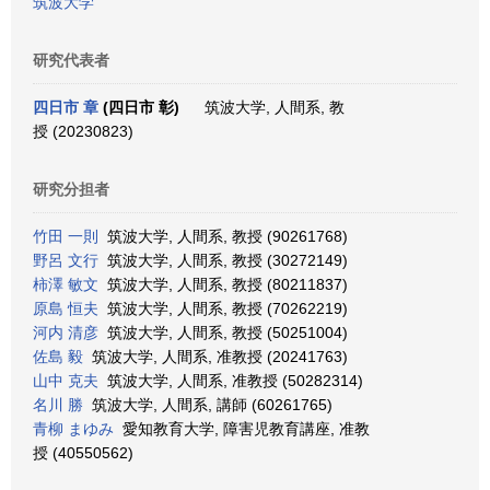
筑波大学
研究代表者
四日市 章
(四日市 彰)
筑波大学, 人間系, 教
授 (20230823)
研究分担者
竹田 一則
筑波大学, 人間系, 教授 (90261768)
野呂 文行
筑波大学, 人間系, 教授 (30272149)
柿澤 敏文
筑波大学, 人間系, 教授 (80211837)
原島 恒夫
筑波大学, 人間系, 教授 (70262219)
河内 清彦
筑波大学, 人間系, 教授 (50251004)
佐島 毅
筑波大学, 人間系, 准教授 (20241763)
山中 克夫
筑波大学, 人間系, 准教授 (50282314)
名川 勝
筑波大学, 人間系, 講師 (60261765)
青柳 まゆみ
愛知教育大学, 障害児教育講座, 准教
授 (40550562)