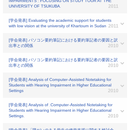
IMPAIRMENTS : FOCUSING ON STUDY TOUR AT THE
UNIVERSITY OF TSUKUBA.
2011
[学会発表] Evaluating the academic support for students
with low vision at the university of Khartoum in Sudan
2011
[学会発表] パソコン要約筆記における要約筆記者の要因と訳
出率との関係
2010
[学会発表] パソコン要約筆記における要約筆記者の要因と訳
出率との関係
2010
[学会発表] Analysis of Computer-Assisted Notetaking for
Students with Hearing Impairment in Higher Educational
Settings
2010
[学会発表] Analysis of .Computer-Assisted Notetaking for
Students with Hearing Impairment in Higher Educational
Settings.
2010