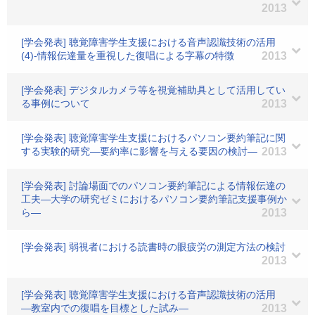
2013
[学会発表] 聴覚障害学生支援における音声認識技術の活用
(4)-情報伝達量を重視した復唱による字幕の特徴
2013
[学会発表] デジタルカメラ等を視覚補助具として活用してい
る事例について
2013
[学会発表] 聴覚障害学生支援におけるパソコン要約筆記に関
する実験的研究―要約率に影響を与える要因の検討―
2013
[学会発表] 討論場面でのパソコン要約筆記による情報伝達の
工夫―大学の研究ゼミにおけるパソコン要約筆記支援事例か
ら―
2013
[学会発表] 弱視者における読書時の眼疲労の測定方法の検討
2013
[学会発表] 聴覚障害学生支援における音声認識技術の活用
―教室内での復唱を目標とした試み―
2013