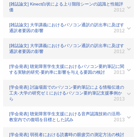
[雑誌論文] Kinect白状による上り階段シーンの認識と性能評
価
2012
[雑誌論文] 大学講義におけるパソコン通訳の訳出率に及ぼす
通訳者要因の影響
2012
[雑誌論文] 大学講義におけるパソコン通訳の訳出率に及ぼす
通訳者要因の影響
2012
[学会発表] 聴覚障害学生支援におけるパソコン要約筆記に関
する実験的研究-要約率に影響を与える要因の検討
2013
[学会発表] 討論場面でのパソコン要約筆記による情報伝達の
工夫-大学の研究ゼミにおけるパソコン要約筆記支援事例か
ら
2013
[学会発表] 聴覚障害学生支援における音声認識技術の活用-
教室内での復唱を目標とした試み
2013
[学会発表] 弱視者における読書時の眼疲労の測定方法の検討