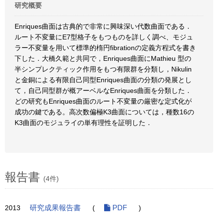
研究概要
Enriques曲面は古典的で非常に興味深い代数曲面である．
ルート不変量にE7型格子をもつものを詳しく調べ、モジュ
ラー不変量を用いて標準的楕円fibrationの定義方程式を書き
下した．大橋久範と共同で，Enriques曲面にMathieu 型の
半シンプレクティック作用をもつ有限群を分類し，Nikulin
と金銅による有限自己同型Enriques曲面の分類の発展とし
て，自己同型群が概アーベルなEnriques曲面を分類した．
どの研究もEnriques曲面のルート不変量の厳密な定式化が
成功の鍵である。高次数偏極K3曲面については，種数16の
K3曲面のモジュライの単有理性を証明した．
報告書
(4件)
2013
研究成果報告書
(
PDF
)