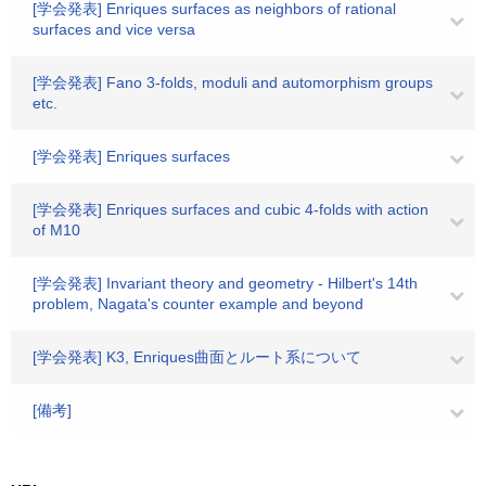
[学会発表] Enriques surfaces as neighbors of rational
surfaces and vice versa
[学会発表] Fano 3-folds, moduli and automorphism groups
etc.
[学会発表] Enriques surfaces
[学会発表] Enriques surfaces and cubic 4-folds with action
of M10
[学会発表] Invariant theory and geometry - Hilbert's 14th
problem, Nagata's counter example and beyond
[学会発表] K3, Enriques曲面とルート系について
[備考]