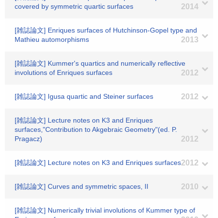
covered by symmetric quartic surfaces
2014
[雑誌論文] Enriques surfaces of Hutchinson-Gopel type and
Mathieu automorphisms
2013
[雑誌論文] Kummer's quartics and numerically reflective
involutions of Enriques surfaces
2012
[雑誌論文] Igusa quartic and Steiner surfaces
2012
[雑誌論文] Lecture notes on K3 and Enriques
surfaces,"Contribution to Akgebraic Geometry"(ed. P.
Pragacz)
2012
[雑誌論文] Lecture notes on K3 and Enriques surfaces
2012
[雑誌論文] Curves and symmetric spaces, II
2010
[雑誌論文] Numerically trivial involutions of Kummer type of