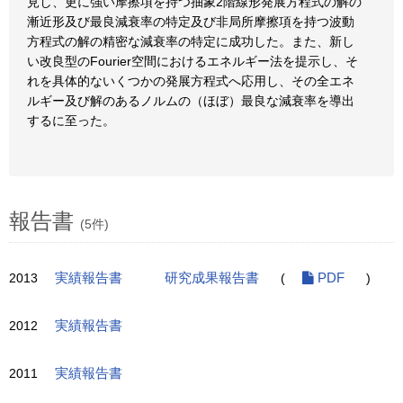
見し、更に強い摩擦項を持つ抽象2階線形発展方程式の解の
漸近形及び最良減衰率の特定及び非局所摩擦項を持つ波動
方程式の解の精密な減衰率の特定に成功した。また、新し
い改良型のFourier空間におけるエネルギー法を提示し、そ
れを具体的ないくつかの発展方程式へ応用し、その全エネ
ルギー及び解のあるノルムの（ほぼ）最良な減衰率を導出
するに至った。
報告書
(5件)
2013
実績報告書
研究成果報告書
(
PDF
)
2012
実績報告書
2011
実績報告書