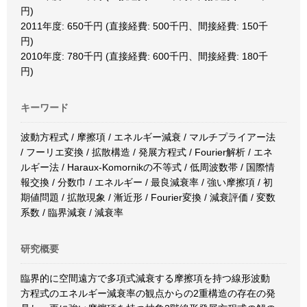
円)
2011年度: 650千円 (直接経費: 500千円、間接経費: 150千
円)
2010年度: 780千円 (直接経費: 600千円、間接経費: 180千
円)
キーワード
波動方程式 / 摩擦項 / エネルギー減衰 / マルチプライアー法
/ フーリエ変換 / 拡散構造 / 発展方程式 / Fourier解析 / エネ
ルギー法 / Haraux-Komornikの不等式 / 低周波数帯 / 国際情
報交換 / 分数巾 / エネルギー / 最良減衰率 / 強い摩擦項 / 初
期値問題 / 拡散現象 / 漸近形 / Fourier変換 / 減衰評価 / 変数
系数 / 臨界減衰 / 減衰率
研究概要
臨界的に空間遠方で多項式減衰する摩擦項を持つ線形波動
方程式のエネルギー減衰率の観点からの2重構造の存在の発