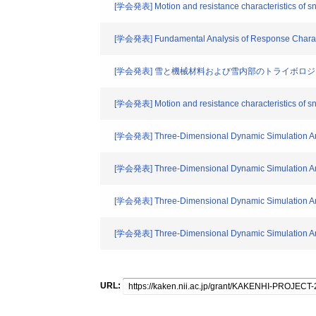
[学会発表] Motion and resistance characteristics of s
[学会発表] Fundamental Analysis of Response Charact
[学会発表] 雪と機械材料および雪内部のトライボ
[学会発表] Motion and resistance characteristics of s
[学会発表] Three-Dimensional Dynamic Simulation Ana
[学会発表] Three-Dimensional Dynamic Simulation Anal
[学会発表] Three-Dimensional Dynamic Simulation Anal
[学会発表] Three-Dimensional Dynamic Simulation Anal
URL: