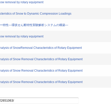
now removal by rotary equipment
eristics of Snow to Dynamic Compression Loadings
ロジー特性―環状せん断特性実験解析システムの構築―
now removal by rotary equipment
lysis of SnowRemoval Characteristics of Rotary Equipment
ysis of Snow Removal Characteristics of Rotary Equipment
ysis of Snow Removal Characteristics of Rotary Equipment
ysis of Snow Removal Characteristics of Rotary Equipment