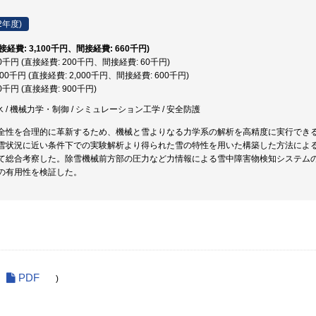
2年度)
直接経費: 3,100千円、間接経費: 660千円)
60千円 (直接経費: 200千円、間接経費: 60千円)
,600千円 (直接経費: 2,000千円、間接経費: 600千円)
00千円 (直接経費: 900千円)
氷 / 機械力学・制御 / シミュレーション工学 / 安全防護
全性を合理的に革新するため、機械と雪よりなる力学系の解析を高精度に実行でき
雪状況に近い条件下での実験解析より得られた雪の特性を用いた構築した方法によ
て総合考察した。除雪機械前方部の圧力など力情報による雪中障害物検知システム
の有用性を検証した。
PDF
)