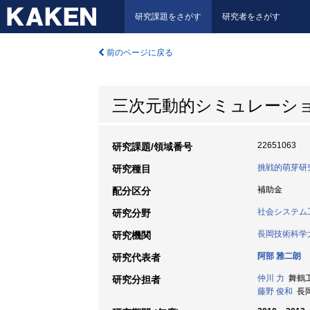
研究課題をさがす
研究者をさがす
前のページに戻る
三次元動的シミュレーシ
22651063
研究課題/領域番号
挑戦的萌芽研
研究種目
補助金
配分区分
社会システム
研究分野
長岡技術科学
研究機関
阿部 雅二朗
研究代表者
仲川 力
舞鶴工
研究分担者
藤野 俊和
長岡