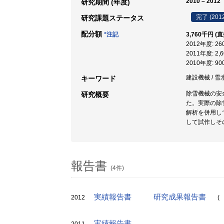
2010 – 2012
研究期間 (年度)
完了 (201
研究課題ステータス
配分額
*注記
3,760千円 (
2012年度: 2
2011年度: 2
2010年度: 9
建設機械 / 雪
キーワード
除雪機械の安
研究概要
た。実際の除
解析を併用し
して試作しそ
報告書
(4件)
実績報告書
研究成果報告書
2012
(
実績報告書