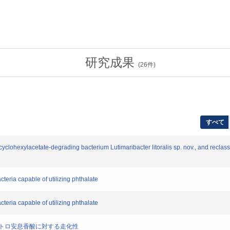
研究成果
(
26
件)
すべて
clohexylacetate-degrading bacterium Lutimaribacter litoralis sp. nov., and reclassi
eria capable of utilizing phthalate
eria capable of utilizing phthalate
 株の2-ニトロ安息香酸に対する走化性