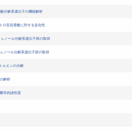
トロ安息香酸分解系遺伝子の機能解析
 株の2-ニトロ安息香酸に対する走化性
4-ジニトロフェノール分解系遺伝子群の取得
-ジニトロフェノール分解系遺伝子群の取得
によるトルエンの分解
子の解析
と菌学的諸性質