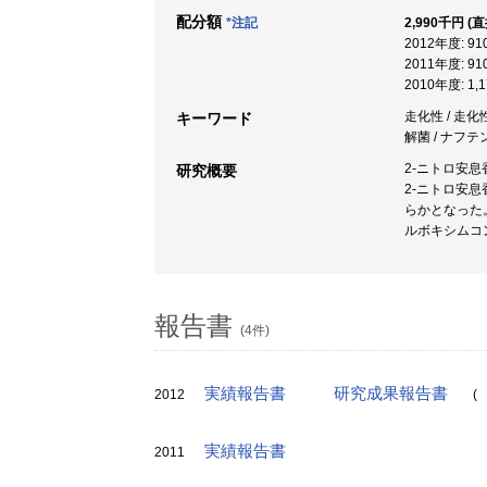
配分額
*注記
2,990千円 (
2012年度: 9
2011年度: 9
2010年度: 1
走化性 / 走
キーワード
解菌 / ナフ
2-ニトロ安息
研究概要
2-ニトロ安
らかとなった
ルボキシムコ
報告書
(4件)
実績報告書
研究成果報告書
2012
(
実績報告書
2011