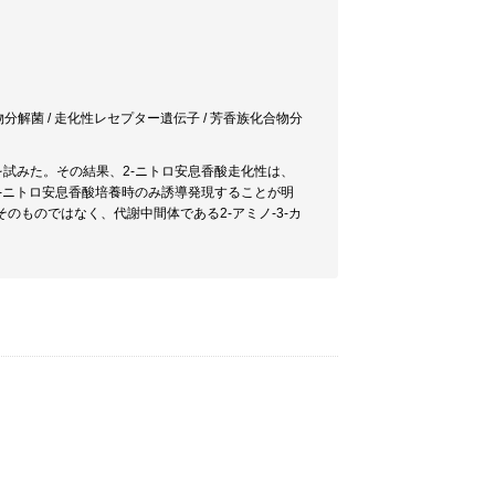
物分解菌 / 走化性レセプター遺伝子 / 芳香族化合物分
構の解明を試みた。その結果、2-ニトロ安息香酸走化性は、
、2-ニトロ安息香酸培養時のみ誘導発現することが明
そのものではなく、代謝中間体である2-アミノ-3-カ