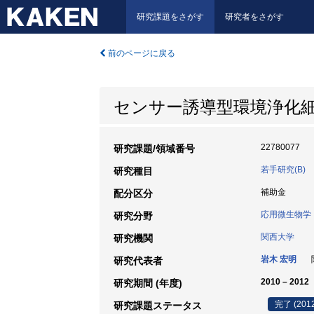
研究課題をさがす
研究者をさがす
前のページに戻る
センサー誘導型環境浄化
22780077
研究課題/領域番号
若手研究(B)
研究種目
補助金
配分区分
応用微生物学
研究分野
関西大学
研究機関
岩木 宏明
関
研究代表者
2010 – 2012
研究期間 (年度)
完了 (201
研究課題ステータス