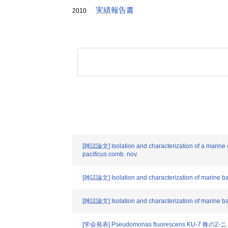
実績報告書
2010
[雑誌論文] Isolation and characterization of a marine cy
pacificus comb. nov.
[雑誌論文] Isolation and characterization of marine bact
[雑誌論文] Isolation and characterization of marine bact
[学会発表] Pseudomonas fluorescens KU-7