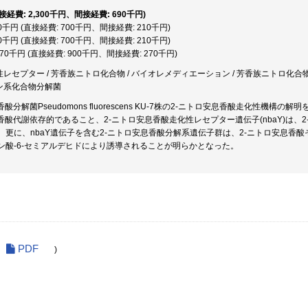
直接経費: 2,300千円、間接経費: 690千円)
10千円 (直接経費: 700千円、間接経費: 210千円)
10千円 (直接経費: 700千円、間接経費: 210千円)
,170千円 (直接経費: 900千円、間接経費: 270千円)
化性レセプター / 芳香族ニトロ化合物 / バイオレメディエーション / 芳香族ニトロ化合
テン系化合物分解菌
香酸分解菌Pseudomons fluorescens KU-7株の2-ニトロ安息香酸走化性機
息香酸代謝依存的であること、2-ニトロ安息香酸走化性レセプター遺伝子(nbaY)は
。更に、nbaY遺伝子を含む2-ニトロ安息香酸分解系遺伝子群は、2-ニトロ安息香酸
ン酸-6-セミアルデヒドにより誘導されることが明らかとなった。
PDF
)