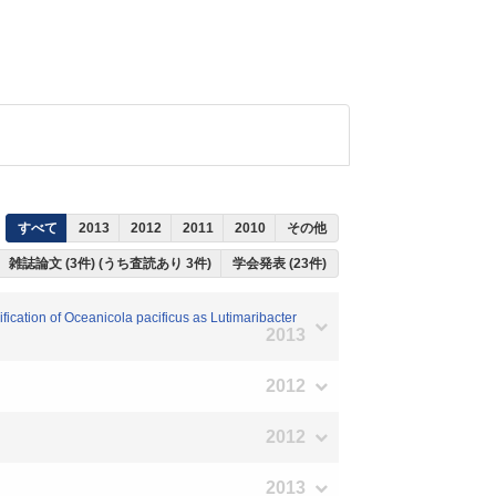
すべて
2013
2012
2011
2010
その他
雑誌論文 (3件) (うち査読あり 3件)
学会発表 (23件)
fication of Oceanicola pacificus as Lutimaribacter
2013
2012
2012
2013