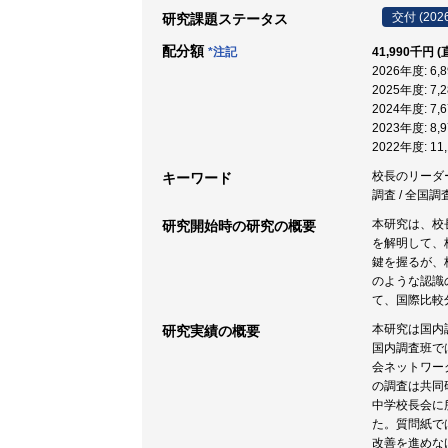
交付 (202
研究課題ステータス
配分額
*注記
41,990千円 
2026年度: 6
2025年度: 7
2024年度: 7
2023年度: 8
2022年度: 1
校長のリーダーシ
キーワード
調査 / 全国調
本研究は、校
研究開始時の研究の概要
を解明して、
鍵を握るが、
のような認識
て、国際比較
本研究は国内
研究実績の概要
国内調査班で
会ネットワー
の調査は共同
中学校長会に所
た。質問紙で
改善を進めな