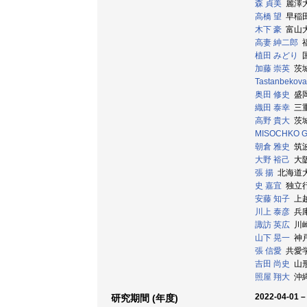
森 貞美
麗澤大学
高橋 望
早稲田大
木下 豪
富山大学
高妻 紳二郎
福
植田 みどり
国
加藤 崇英
茨城大
Tastanbekova
奥田 修史
盛岡大
織田 泰幸
三重大
高野 貴大
茨城大
MISOCHKO 
朝倉 雅史
筑波大
大野 裕己
大阪
張 揚
北海道大学
史 嘉宜
独立行
安藤 知子
上越
川上 泰彦
兵庫
諏訪 英広
川崎
山下 晃一
神戸
張 信愛
共愛学園
吉田 尚史
山形
照屋 翔大
沖縄
2022-04-01 –
研究期間 (年度)