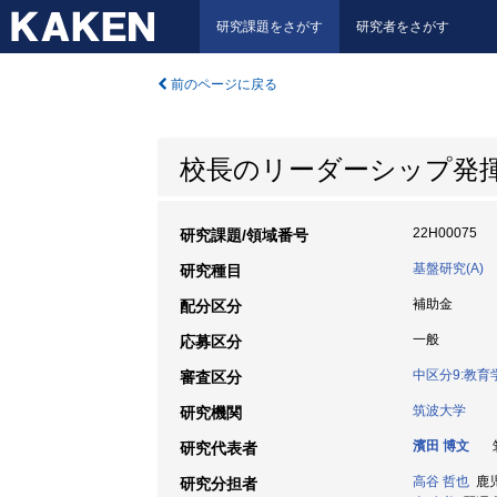
研究課題をさがす
研究者をさがす
前のページに戻る
校長のリーダーシップ発
22H00075
研究課題/領域番号
基盤研究(A)
研究種目
補助金
配分区分
一般
応募区分
中区分9:教
審査区分
筑波大学
研究機関
濱田 博文
筑
研究代表者
高谷 哲也
鹿児
研究分担者