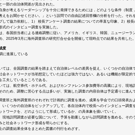
と一部の自治体間差が見出された。
自身が考えるリーダーシップを十分に発揮できるためには，どのような条件（制度
考えをお聞かせください。」という設問での自由記述回答欄の分析を行った。それ
プして協力依頼し、1） 校長アンケート調査の結果についての率直な印象、2）校
形式のインタビュー調査を実施した。
は、各国担当者による連絡調整に従い、アメリカ、イギリス、韓国、ニュージーラ
め、2025年3月に海外調査班の研究打合せ会を開催して現時点での結果を共有した
成度
順調に進展している
いては、全国調査の結果を踏まえて自治体レベルの差異を捉え、いくつかの自治体
社会ネットワークが当初想定していたほどは強力ではない、あるいは機能が限定的
を工夫しているところである。
いては、航空券代・ホテル代、およびカンファレンス参加費等の高騰により、現地
そのため、調整に苦心する点は多いが、実施した調査の内容自体は予定通りに進ん
調査班と海外調査班のそれぞれで計画的に調査を進め、成果を学会での口頭発表お
、いくつかの自治体をピックアップして、各自治体内で校長へのインタビュー調査
ットワークを、どのようにして形成しているか、の具体象を描いていく。
、現地訪問調査が必要な国について、予算を勘案しながら訪問調査を進める。その
みと社会ネットワーク形成を明らかにする。
上の調査結果全体をまとめた図書の刊行をめざす。