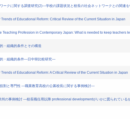
トワークに関する調査研究(2)―学校の課題状況と校長の社会ネットワークとの関連
ends of Educational Reform: Critical Review of the Current Situation in Japan
e Teaching Profession in Contemporary Japan: What is needed to keep teachers l
度的・組織的条件とその構造
度的・組織的条件―日中韓比較研究―
ends of Educational Reform: A Critical Review of the Current Situation in Japan
る役割と専門性 ―職業教育高校の公募校長に関する事例検討―
州の事例検討 ―校長職任用以降 professional developmentがいかに図られている