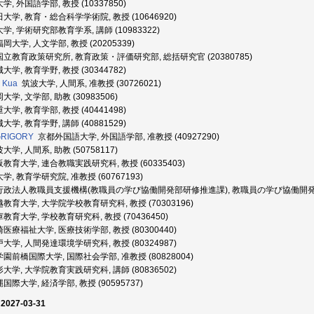
, 外国語学部, 教授 (10337850)
学, 教育・総合科学学術院, 教授 (10646920)
, 学術研究部教育学系, 講師 (10983322)
岡大学, 人文学部, 教授 (20205339)
立教育政策研究所, 教育政策・評価研究部, 総括研究官 (20380785)
学, 教育学野, 教授 (30344782)
 Kua
筑波大学, 人間系, 准教授 (30726021)
学, 文学部, 助教 (30983506)
学, 教育学部, 教授 (40441498)
学, 教育学野, 講師 (40881529)
GRIGORY
京都外国語大学, 外国語学部, 准教授 (40927290)
学, 人間系, 助教 (50758117)
教育大学, 連合教職実践研究科, 教授 (60335403)
, 教育学研究院, 准教授 (60767193)
政法人教職員支援機構(教職員の学び協働開発部研修推進課), 教職員の学び協働開発部研修
教育大学, 大学院学校教育研究科, 教授 (70303196)
教育大学, 学校教育研究科, 教授 (70436450)
医療福祉大学, 医療技術学部, 教授 (80300440)
大学, 人間発達環境学研究科, 教授 (80324987)
前橋国際大学, 国際社会学部, 准教授 (80828004)
大学, 大学院教育実践研究科, 講師 (80836502)
国際大学, 経済学部, 教授 (90595737)
 2027-03-31