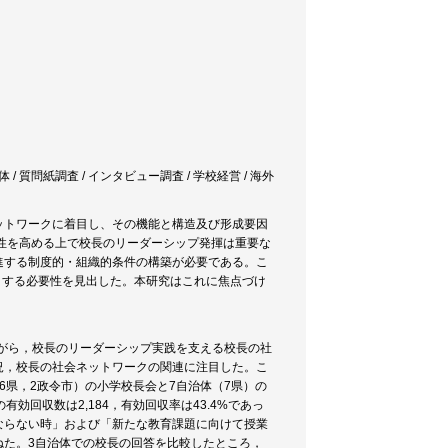
 / 質問紙調査 / インタビュー調査 / 学校経営 / 海外
ットワークに着目し、その機能と構造及び形成要因
性を高める上で校長のリーダーシップ発揮は重要な
進する制度的・組織的条件の構築が必要である。こ
着目する必要性を見出した。本研究はこれに焦点づけ
ながら，校長のリーダーシップ実践を支える校長の社
況，校長の社会ネットワークの関連に注目した。こ
県，2政令市）の小学校長会と7自治体（7県）の
効回収数は2,184，有効回収率は43.4%であっ
ならない時」および「新たな教育課題に向けて授業
ねた。3自治体での校長の回答を比較したところ，