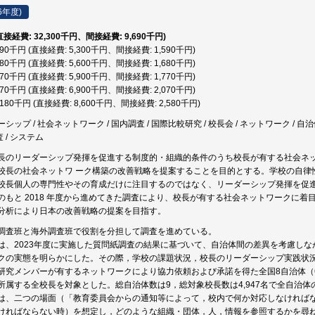
6年度)
(直接経費: 32,300千円、間接経費: 9,690千円)
,890千円 (直接経費: 5,300千円、間接経費: 1,590千円)
,280千円 (直接経費: 5,600千円、間接経費: 1,680千円)
,670千円 (直接経費: 5,900千円、間接経費: 1,770千円)
,970千円 (直接経費: 6,900千円、間接経費: 2,070千円)
1,180千円 (直接経費: 8,600千円、間接経費: 2,580千円)
ップ / 社会ネットワーク / 国内調査 / 国際比較研究 / 校長会 / ネットワーク / 自治体
査 / システム
長のリーダーシップ発揮を促進する制度的・組織的条件のうち校長が有する社会ネ
校長の社会ネットワ ーク構築の改善戦略を提案することを目的とする。学校の自律
校長個人の専門性やその育成だけに注目するのではなく、リーダーシップ発揮を促
のもと 2018 年度から進めてきた調査により、校長が有する社会ネットワークに
分析により日本の改善戦略の提案を目指す。
調査班と海外調査班で役割を分担して調査を進めている。
は、2023年度に実施した質問紙調査の結果に基づいて、自治体間の差異を考慮し
クの実態を明らかにした。その際，学校の課題状況，校長のリーダーシップ実践状
研究メンバーが有するネットワークにより協力依頼および承諾を得た全国8自治体（6
属する全校長を対象とした。総自治体数は9，総対象校長数は4,947名で全自治体の有
は、二つの場面（「教育委員会からの通知等によって，校内で何か対応しなければ
ければならない時）を想定し，どのような組織・団体，人，情報を参照するかを尋