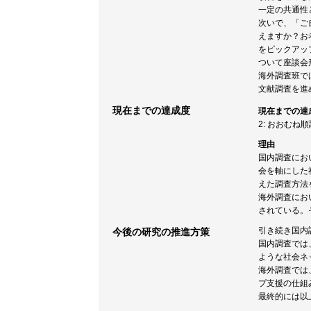
一定の共通性
次いで、「ご
えますか？お
をピックアッ
ついて座談会
海外調査班で
文献調査を進
現在までの達成度
現在までの達
2: おおむね
理由
国内調査にお
会を軸にした
えた調査方法
海外調査にお
されている。
引き続き国内
今後の研究の推進方策
国内調査では
ような社会ネ
海外調査では
プ支援の仕組
最終的には以