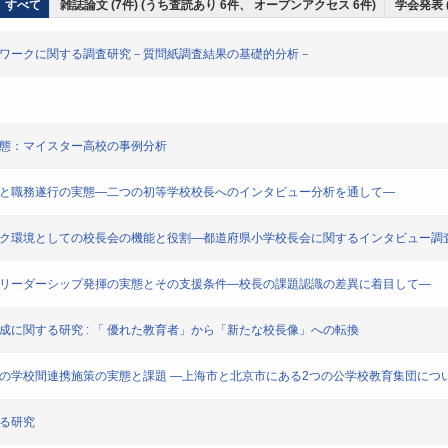
すべて
雑誌論文 (7件) (うち査読あり 6件、 オープンアクセス 6件)
学会発表 
ットワークに関する調査研究－質問紙調査結果の基礎的分析－
実態：マイスター高校の事例分析
権限と職務遂行の実態―二つの初等学校校長へのインタビュー分析を通して―
ワーク環境としての校長会の機能と役割―都道府県小学校長会に関するインタビュー調
長のリーダーシップ発揮の実態とその支援条件―校長の課題認識の差異に着目して―
成に関する研究 : 「 優れた教育者」から「新たな校長像」への転換
ための学校間連携施策の実態と課題 ―上海市と北京市にある2つの公学校教育集団につ
する研究