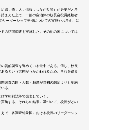
，組織，物，人，情報，つながり等）が必要だと考
を踏まえた上で、一部の自治体の校長会役員経験者
長のリーダーシップ発揮についての実感やお考え、に
ンドの訪問調査を実施した。その他の国については
。
での質的調査を進めている最中である。但し、校長
であるという実態がうかがわれるため、それを踏ま
訪問調査の国・人数・頻度が当初の想定よりも制約
でいる。
よび学術雑誌等で発表していく。
を実施する。それらの結果に基づいて、校長がどの
うえで、各調査対象国における校長のリーダーシッ