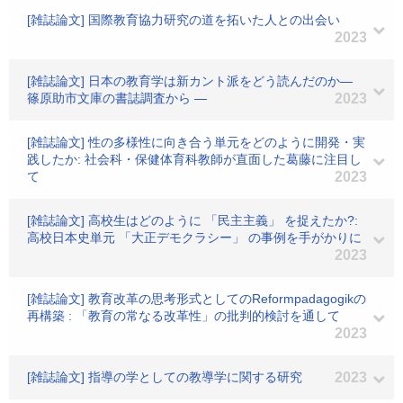
[雑誌論文] 国際教育協力研究の道を拓いた人との出会い
2023
[雑誌論文] 日本の教育学は新カント派をどう読んだのか―
篠原助市文庫の書誌調査から ―
2023
[雑誌論文] 性の多様性に向き合う単元をどのように開発・実
践したか: 社会科・保健体育科教師が直面した葛藤に注目し
て
2023
[雑誌論文] 高校生はどのように 「民主主義」 を捉えたか?:
高校日本史単元 「大正デモクラシー」 の事例を手がかりに
2023
[雑誌論文] 教育改革の思考形式としてのReformpadagogikの
再構築 : 「教育の常なる改革性」の批判的検討を通して
2023
[雑誌論文] 指導の学としての教導学に関する研究
2023