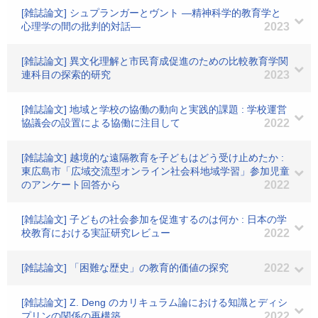
[雑誌論文] シュプランガーとヴント ―精神科学的教育学と
心理学の間の批判的対話―
2023
[雑誌論文] 異文化理解と市民育成促進のための比較教育学関
連科目の探索的研究
2023
[雑誌論文] 地域と学校の協働の動向と実践的課題 : 学校運営
協議会の設置による協働に注目して
2022
[雑誌論文] 越境的な遠隔教育を子どもはどう受け止めたか :
東広島市「広域交流型オンライン社会科地域学習」参加児童
のアンケート回答から
2022
[雑誌論文] 子どもの社会参加を促進するのは何か : 日本の学
校教育における実証研究レビュー
2022
[雑誌論文] 「困難な歴史」の教育的価値の探究
2022
[雑誌論文] Z. Deng のカリキュラム論における知識とディシ
プリンの関係の再構築
2022