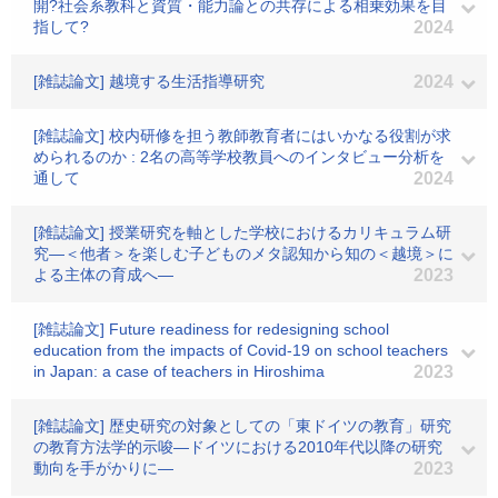
開?社会系教科と資質・能力論との共存による相乗効果を目
指して?
2024
[雑誌論文] 越境する生活指導研究
2024
[雑誌論文] 校内研修を担う教師教育者にはいかなる役割が求
められるのか : 2名の高等学校教員へのインタビュー分析を
通して
2024
[雑誌論文] 授業研究を軸とした学校におけるカリキュラム研
究―＜他者＞を楽しむ子どものメタ認知から知の＜越境＞に
よる主体の育成へ―
2023
[雑誌論文] Future readiness for redesigning school
education from the impacts of Covid-19 on school teachers
in Japan: a case of teachers in Hiroshima
2023
[雑誌論文] 歴史研究の対象としての「東ドイツの教育」研究
の教育方法学的示唆―ドイツにおける2010年代以降の研究
動向を手がかりに―
2023