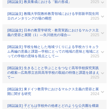
[雑誌論文] 教員養成における「観の形成」
2025
[雑誌論文] 教職大学院教科教育領域における学部新卒院生同
士のメンタリングの場の構想
2025
[雑誌論文] 日本の教育学研究・教育実践におけるマルクス主
義の受容と展開（1）―矢川徳光の場合―
2025
[雑誌論文] 学校を軸とした地域づくりによる学校カリキュラ
ム再編の意義と課題―学校にとっての地域の意味と地域にと
っての学校の意味を視点として―
2025
[雑誌論文] 生きることと学ぶことをつなぐ高等学校探究実践
の模索―広島県立吉田高等学校の取組の特徴と課題を踏まえ
て―
2025
[雑誌論文] 東ドイツ教育学におけるマルクス主義の受容と展
開に関する研究
2024
[雑誌論文] 子どもは学校外の他者とどのような公共圏を構築