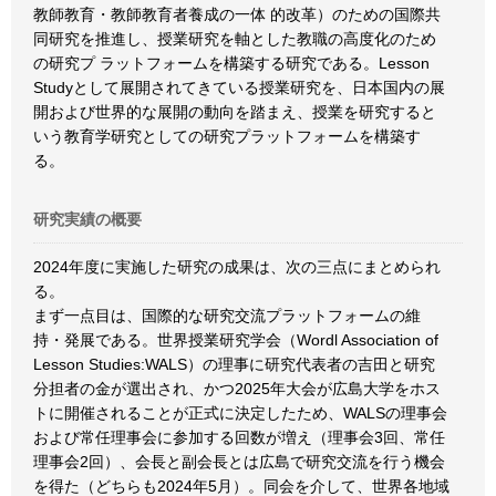
教師教育・教師教育者養成の一体 的改革）のための国際共
同研究を推進し、授業研究を軸とした教職の高度化のため
の研究プ ラットフォームを構築する研究である。Lesson
Studyとして展開されてきている授業研究を、日本国内の展
開および世界的な展開の動向を踏まえ、授業を研究すると
いう教育学研究としての研究プラットフォームを構築す
る。
研究実績の概要
2024年度に実施した研究の成果は、次の三点にまとめられ
る。
まず一点目は、国際的な研究交流プラットフォームの維
持・発展である。世界授業研究学会（Wordl Association of
Lesson Studies:WALS）の理事に研究代表者の吉田と研究
分担者の金が選出され、かつ2025年大会が広島大学をホス
トに開催されることが正式に決定したため、WALSの理事会
および常任理事会に参加する回数が増え（理事会3回、常任
理事会2回）、会長と副会長とは広島で研究交流を行う機会
を得た（どちらも2024年5月）。同会を介して、世界各地域