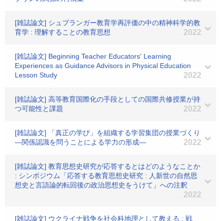
[雑誌論文] シュプランガー教育学再評価の中の精神科学的教
育学 : 理解することの教育思想
2022
[雑誌論文] Beginning Teacher Educators' Learning
Experiences as Guidance Advisors in Physical Education
Lesson Study
2022
[雑誌論文] 高等教育国際化の手段としての国際共修授業が持
つ可能性と課題
2022
[雑誌論文] 「真正の学び」を組織する学習集団の授業づくり
―関係認識を問うことによる学力の形成―
2022
[雑誌論文] 教育思想史研究が応答するとはどのようなことか
: シンポジウム「応答する教育思想史研究 : 人新世の自然思
想史と言語論的転回後の政治思想史をうけて」への注釈
2022
[雑誌論文] ウクライナ戦争を社会科地理として教える : 戦