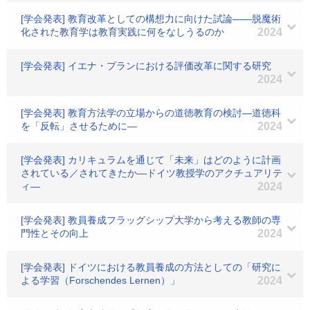
[学会発表] 教育改革としての構想力に向けた試論――脱魔術
化された教育学は教育実践に何をなしうるのか
2024
[学会発表] イエナ・プランにおける評価改革に関する研究
2024
[学会発表] 教育方法学の立場からの道徳教育の検討―道徳科
を「反転」させるために―
2024
[学会発表] カリキュラムを通じて「未来」はどのように計画
されている／されてきたか―ドイツ教授学のアクチュアリテ
ィ―
2024
[学会発表] 教員養成フラッグシップ大学から考える教師の専
門性とその向上
2024
[学会発表] ドイツにおける教員養成の方法としての「研究に
よる学習（Forschendes Lernen）」
2024