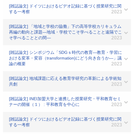
[雑誌論文] ドイツにおけるビデオ記録に基づく授業研究に関
する一考察
2023
[雑誌論文] 「地域と学校の協働」下の高等学校カリキュラム
再編の動向と課題―地域・学校でこそ学べることと遠隔でこ
そ学べることとの間―
2023
[雑誌論文] シンポジウム「SDGｓ時代の教育―教育・学習に
おける変革・変容（transformation)にどう向き合うか―」議
論の概要
2023
[雑誌論文] 地域課題に応える教育学研究の革新による学術知
共創
2023
[雑誌論文] INEI加盟大学と連携した授業研究・平和教育セミ
ナーの開催（１） : 平和教育を中心に
2023
[雑誌論文] ドイツにおけるビデオ記録に基づく授業研究に関
する一考察
2023