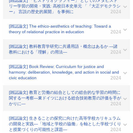
[雑誌論文] 「ヒストリオグラフィー」 としてのメタヒスト
リー学習の開発・実践: 高校日本史単元 「『大正デモクラシ
ー』 言説の歴史的展開」 を事例に
2024
[雑誌論文] The ethico-aesthetics of teaching: Toward a
theory of relational practice in education
2024
[雑誌論文] 教科教育学研究に共通用語・概念はあるか ―諸
教科における「理解」の用法―
2024
[雑誌論文] Book Review: Curriculum for justice and
harmony: deliberation, knowledge, and action in social and
civic education
2024
[雑誌論文] 教育と労働の結合としての総合的な学習の時間に
関する一考察―東ドイツにおける総合技術教育の評価を手が
かりに―
2024
[雑誌論文] 生きることの探究に向けた高等学校カリキュラム
の開発と実践―「地域と学校の協働」を軸とした学校づくり
と授業づくりの可能性と課題―
2024