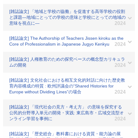
[雑誌論文] 「地域と学校の協働」を促進する高等学校の役割
と課題―地域にとっての学校の意味と学校にとっての地域の
意味を視点に―
2024
[雑誌論文] The Authorship of Teachers Jissen kiroku as the
Core of Professionalism in Japanese Jugyo Kenkyu
2024
[雑誌論文] 人権教育のための探究ベースの概念型カリキュラ
ムの開発
2024
[雑誌論文] 文化社会における相互文化的対話に向けた歴史教
育内容構成の特質 : 欧州評議会の“Shared Histories for
Europe without Dividing Lines”の場合
2024
[雑誌論文] 「現代社会の見方・考え方」 の意味を探究する
公民的分野導入単元の開発・実践: 東広島市・広域交流型オ
ンライン学習を事例に
2024
[雑誌論文] 「歴史総合」教科書における資質・能力論の展