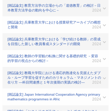
[雑誌論文] 教育方法学の立場からの「道徳教育」の検討－日
本教育方法学会の動向を中心に－
2024
[雑誌論文] 兵庫教育大学における授業研究アーカイブの構想
と開発
2024
[雑誌論文] 兵庫教育大学における「学び続ける教師」の育成
を目指した新しい教員養成スタンダードの開発
2024
[雑誌論文] 教師の学習観の転換に関する基礎的研究 －変容
的学習の視点からの検討－
2024
[雑誌論文] 教職大学院における適応的熟達化を見据えたダブ
ル・ループ学習を促すためのカリキュラム・マネジメントの
在り方 ―科目間連携と１年次後期の実践の検討―
2024
[雑誌論文] Japan International Cooperation Agency primary
mathematics programmes in Afric
2024