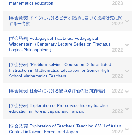
mathematics education”
2023
[学会発表] ドイツにおけるビデオ記録に基づく授業研究に関
する一考察
2022
[学会発表] Pedagogical Tractatus, Pedagogical
Wittgenstein（Centenary Lecture Series on Tractatus
Logico-Philosophicus）
2022
[学会発表] “Problem-solving” Course on Differentiated
Instruction in Mathematics Education for Senior High
School Mathematics Teachers
2022
[学会発表] 社会科における観点別評価の批判的検討
2022
[学会発表] Exploration of Pre-service history teacher
education in Korea, Japan, and Taiwan.
2022
[学会発表] Exploration of Teachers’ Teaching WWII of Asian
Context inTaiwan, Korea, and Japan
2022