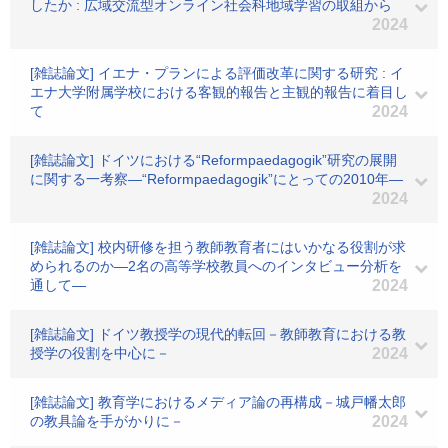
したか : 広域交流型オンライン社会科地域学習の取組から
2024
[雑誌論文] イエナ・プランによる評価改革に関する研究 : イ
エナ大学附属学校における客観的報告と主観的報告に着目し
て
2024
[雑誌論文] ドイツにおける“Reformpaedagogik”研究の展開
に関する一考察―“Reformpaedagogik”にとっての2010年―
2024
[雑誌論文] 校内研修を担う教師教育者にはいかなる役割が求
められるのか―2名の高等学校教員へのインタビュー分析を
通して―
2024
[雑誌論文] ドイツ教授学の現代的転回－教師教育における教
授学の役割を中心に－
2024
[雑誌論文] 教育学におけるメディア論の再構成－城戸幡太郎
の教具論を手がかりに－
2024