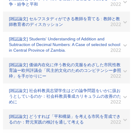
争・紛争と平和
2022
[雑誌論文] セルフスタディができる教師を育てる : 教師と教
師教育者のディスカッション
2022
[雑誌論文] Students' Understanding of Addition and
Subtraction of Decimal Numbers: A Case of selected school
in Central Province of Zambia.
2022
[雑誌論文] 価値内在化に伴う教化の克服をめざした市民性教
育論ー欧州評議会「民主的文化のためのコンピテンシー参照
枠」を手がかりにー
2022
[雑誌論文] 社会科教員志望学生はどの論争問題をいかに扱お
うとしているのか：社会科教員養成カリキュラムの改善のた
めに
2022
[雑誌論文] どうすれば「平和構築」を考える市民を育成でき
るのか：野元実践の検討を通して考える
2022