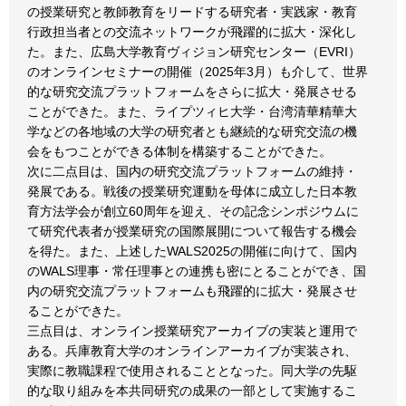
の授業研究と教師教育をリードする研究者・実践家・教育
行政担当者との交流ネットワークが飛躍的に拡大・深化し
た。また、広島大学教育ヴィジョン研究センター（EVRI）
のオンラインセミナーの開催（2025年3月）も介して、世界
的な研究交流プラットフォームをさらに拡大・発展させる
ことができた。また、ライプツィヒ大学・台湾清華精華大
学などの各地域の大学の研究者とも継続的な研究交流の機
会をもつことができる体制を構築することができた。
次に二点目は、国内の研究交流プラットフォームの維持・
発展である。戦後の授業研究運動を母体に成立した日本教
育方法学会が創立60周年を迎え、その記念シンポジウムに
て研究代表者が授業研究の国際展開について報告する機会
を得た。また、上述したWALS2025の開催に向けて、国内
のWALS理事・常任理事との連携も密にとることができ、国
内の研究交流プラットフォームも飛躍的に拡大・発展させ
ることができた。
三点目は、オンライン授業研究アーカイブの実装と運用で
ある。兵庫教育大学のオンラインアーカイブが実装され、
実際に教職課程で使用されることとなった。同大学の先駆
的な取り組みを本共同研究の成果の一部として実施するこ