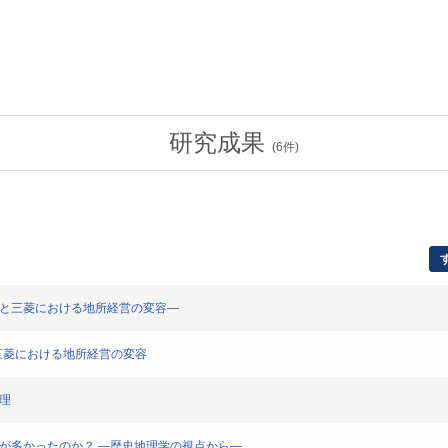
研究成果
(
6
件)
済と三菱における地所経営の変容―
と三菱における地所経営の変容
理
所が多かったのか？ ―歴史地理学の視点から―