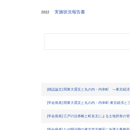
実施状況報告書
2022
[雑誌論文] 関東大震災と丸の内・内幸町 ―東京経
[学会発表] 関東大震災と丸の内・内幸町‐東京経済
[学会発表] 江戸の沽券帳と町名主による土地所有の管
[学会発表] なぜ明治期の東京市京橋区に弁護士事務