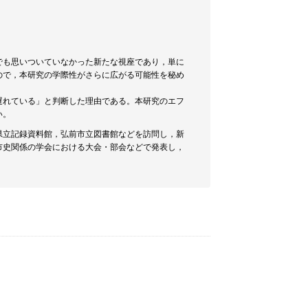
でも思いついていなかった新たな視座であり，単に
ので，本研究の学際性がさらに広がる可能性を秘め
遅れている」と判断した理由である。本研究のエフ
い。
県立記録資料館，弘前市立図書館などを訪問し，新
市史関係の学会における大会・部会などで発表し，