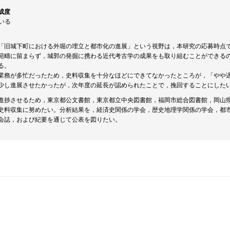
成度
ている
「旧城下町における外堀の埋立と都市化の進展」という視野は，本研究の応募時点
範疇に留まらず，城郭の発掘に携わる近代考古学の成果をも取り組むことができる
る。
業務が多忙だったため，史料収集を十分なほどにできてなかったところが，「やや
少し進展させたかったが，次年度の延長が認められたことで，挽回することにした
進捗させるため，東京都公文書館，東京都立中央図書館，福岡市総合図書館，岡山
史料収集に努めたい。分析結果を，経済史関係の学会，歴史地理学関係の学会，都
会誌，および紀要を通じて公表を図りたい。