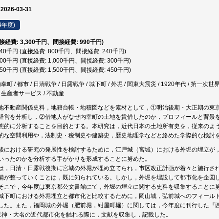
 2026-03-31
4年度)
直接経費: 3,300千円、間接経費: 990千円)
,040千円 (直接経費: 800千円、間接経費: 240千円)
,300千円 (直接経費: 1,000千円、間接経費: 300千円)
,950千円 (直接経費: 1,500千円、間接経費: 450千円)
 内幸町 / 都市 / 日清戦争 / 日露戦争 / 城下町 / 外堀 / 関東大震災 / 1920年代 / 第一次世界
 / 生産者サービス / 不動産
地不動産関係史料，地籍台帳・地積図などを素材として，①明治後期・大正期の東
経営を分析し，②借地人がなぜ内幸町の土地を賃借したのか，プロフィールと背景
態的に分析することを目的とする。本研究は，近代日本の土地所有史を，従来のよ
的な空間利用や，法制史・税制史や建築史，歴史地理学などと絡めた学際的な検討
後における研究の発展性を検討するために，江戸城（宮城）における外堀の埋立が
いったのかを分析する手がかりを形成することに努めた。
は，日清・日露戦後期に宮城の外堀が埋め立てられ，市区改正計画が着々と施行さ
備が整っていくことは，既に知られている。しかし，外堀を埋設して都市化を企図
そこで，今年度は東京都公文書館にて，外堀の埋立に関する史料を収集することに
城下町における外堀埋立と都市化と比較するために，岡山城，弘前城へのフィール
した。また，福岡城の外堀（肥前堀，紺屋町堀）に関しては，今年度に刊行した『
天神・大名の近代都市化を触れる際に，文献を収集し，記載した。