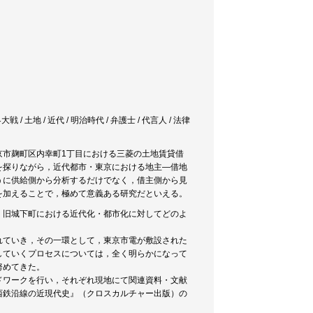
大戦 / 土地 / 近代 / 明治時代 / 弁護士 / 代言人 / 法律
京市麹町区内幸町1丁目における三菱の土地賃貸借
を探りながら，近代都市・東京における地主―借地
うに供給側から分析するだけでなく，借主側から見
を加えることで，極めて意義ある研究だといえる。
，旧城下町における近代化・都市化に対してどのよ
れていき，その一環として，東京市電が敷設された
していくプロセスについては，全く明らかになって
努めてきた。
ドワークを行い，それぞれ現地にて関連資料・文献
西鉄沿線の近現代史』（クロスカルチャー出版）の