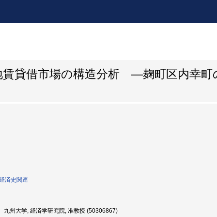
地賃貸借市場の構造分析 ―麹町区内幸町
0:経済史関連
九州大学, 経済学研究院, 准教授 (50306867)