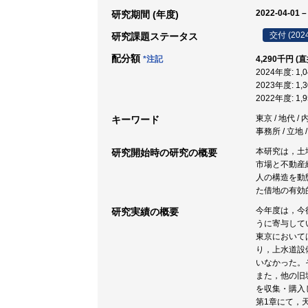
2022-04-01 –
研究期間 (年度)
交付 (202
研究課題ステータス
配分額
*注記
4,290千円 (
2024年度: 1
2023年度: 1
2022年度: 1
東京 / 地代 /
キーワード
事務所 / 立地
本研究は，土
研究開始時の研究の概要
市場と不動産
人の構造を動
た借地の有効
今年度は，今
研究実績の概要
うに寄与して
東京において
り，上水道設
いなかった。
また，他の旧
を収集・購入
第1章にて，