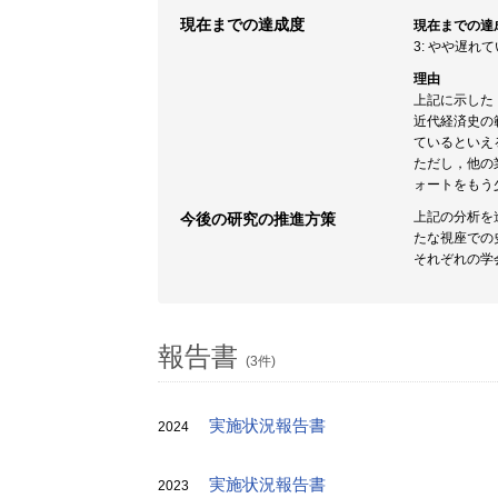
現在までの達成度
現在までの達
3: やや遅れ
理由
上記に示した
近代経済史の
ているといえ
ただし，他の
ォートをもう
上記の分析を
今後の研究の推進方策
たな視座での
それぞれの学
報告書
(3件)
実施状況報告書
2024
実施状況報告書
2023