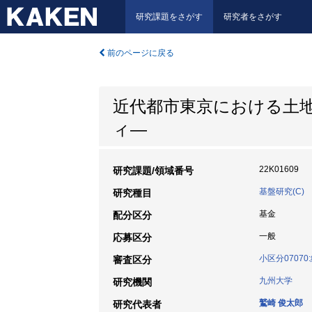
研究課題をさがす
研究者をさがす
前のページに戻る
近代都市東京における土
ィ―
22K01609
研究課題/領域番号
基盤研究(C)
研究種目
基金
配分区分
一般
応募区分
小区分0707
審査区分
九州大学
研究機関
鷲崎 俊太郎
研究代表者