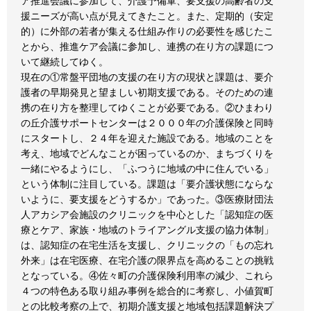
ア推進会議に参加して、介護予備軍、要支援の高齢者の支
援ニーズが高い点が見えてきたこと。また、定期的（安定
的）に外部の若者が集える仕組み作りの必要性を感じたこ
とから、推進ケア会議に参加し、連携の在り方の課題につ
いて継続してゆく。
現在の①常盤平団地の支援の在り方の現状と課題は、要介
護者の早期発見と望ましい初期支援である。そのための連
携の在り方を整理してゆくことが必要である。②ひまわり
の丘介護サポートセンターは２０００年の介護保険と同時
にスタートし、２４年を迎えた施設である。地域のことを
考え、地域でどんなことが困っているのか、まちづくりを
一緒にやるようにし、「ふつうに地域の中に住んでいる」
という体制に注目している。課題は「要介護状態にならな
いように、要支援をどうするか」であった。③医療財団法
人アカシア会施設のクリニックを中心とした「認知症の医
療とケア、家族・地域のトライアングル支援の協力体制」
は、認知症の在宅生活を支援し、クリニックの「もの忘れ
外来」は在宅医療、在宅介護の限界点を高めることの挑戦
となっている。④佐々町の介護保険利用率の減少、これら
４つの特色ある取り組み事例を総合的に考察し、小値賀町
との比較考察の上で、初期介護支援と地域包括課題解決プ