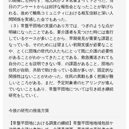
の開催にも拘らず、地元民が２８名集まって下さった。当
日のアンケートからは好評な報告会となったことが挙げら
れる。改めて離島コミュニティにおける相互信頼と深い人
間関係を実感した会でもあった。
（３）常盤平団地の支援のあり方では、つぎのような点が
明確になったことである。要介護者を見つけた時には進行
しているケースが多いことから、早期発見が重要な課題と
なっている。そのためには望ましい初期支援が必要なこと
や、とくに団塊の世代の人たちにとって既に介護の必要性
があることがわかってきたことである。救急搬送されても
自分のことを説明できない等、の課題があること。団地の
住民が自助、共助で助け合っている面が多いが、固定的な
関係性はないことがわかった。住民の異動も多く把握が難
しいところがある。まだ、予定対象者のヒアリングが進ん
でいないこともあり、常盤平団地については引き続き継続
研究をしていく。
今後の研究の推進方策
【常盤平団地における調査の継続】常盤平団地地域包括ケ