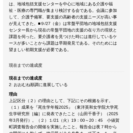
は、地域包括支援センターを中心に地域にある介護や福
祉・医療の専門職が集まり検討する会である。会議に参加
して、介護予備軍、要支援の高齢者の支援ニーズが高い事
が見えてきた。■９/27（金）は常盤平団地の地域包括支援
センター長から現在の常盤平団地の支援の在り方の現状と
課題を伺った。要介護者を見つけた時には進行しているケ
ースが多いことから課題は早期発見である。そのためには
望ましい初期支援が必要である。
現在までの達成度
現在までの達成度
2: おおむね順調に進展している
理由
上記区分（２）の理由として、下記にその根拠を示す。
（１）成果を『死生学年報2025』（東洋英和女学院大学死
生学研究所［編］に発表できたこと（山田千香子）（2025
年3月発行）。（２）１/21（火）19：00～20：45 小値賀
町調査報告会の開催を実施したこと。報告会は夜７時から