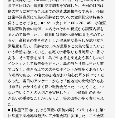
員で三回目の小値賀町訪問調査を実施した。今回の目的は
島の方々に対するこれまでの調査成果報告会である。今回
は歯科診療所にて島の高齢者についての健康状況や特色を
伺うことができた。■１/21（火）19：00～20：45 小値賀
町調査報告会の開催。４名それぞれの視点から調査内容を
まとめて報告した。小値賀町は高齢化率が51％を占めてい
るが、高齢者の生き生きとした健康的な暮らしが成り立ち
満足度も高い。高齢者の95％が最期をこの島で迎えたいと
いう希望を抱いている。在宅での看取りも長崎県で一番で
ある。その背景を探り「島で生きるを支えあう暮らしのポ
イント」として報告会を行った。島の当たり前は当たり前
ではなく、生きる上での大事なポイントが数多くあるとい
う考察である。28名の参加者があり熱心に耳を傾けてくだ
さった。当日のアンケートからは「他地域の比較紹介もあ
り非常にわかりやすく良い報告会だった。つなぐこと、つ
ないでいくことの大切さを実感した」「小値賀町の近所付
き合いの重要なことがわかった」等の回答が多く寄せられ
た。
■【常盤平団地における調査の実施内容】９/５（木）に第１
回常盤平団地地域包括ケア推進会議に参加した。この会議