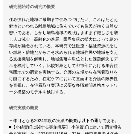
研究開始時の研究の概要
住み慣れた地域に最期まで住みつづけたい、これはたとえ
僻地といわれる離島地域に住んでいても住民が抱く自然な
想いである。しかし離島地域の現状はますます厳しさを増
し人口減少・高齢化の進展、限界集落の拡大によって島の
存続が懸念されている。本研究では医療・福祉資源の乏し
い離島・僻地だからこそ求められる地域住民や地域を支え
る支援機能を解明し、地域集落を単位とした課題解決モデ
ルを検討していく。比較対象として都市部における集合住
宅団地での調査を実施する。介護の立場から在宅看取りを
可能にするため、在宅ケアにおいて直面する介護の限界性
を直視し、在宅看取り実現に必要な多職種間連携ネットワ
ーク構築のモデルを検討する。
研究実績の概要
三年目となる2024年度の実績の概要は以下の通りである。
■【小値賀町に関する実施概要】 小値賀町に於いて調査報告
会を実施した。2025年1月19日～22日、研究担当者４名全