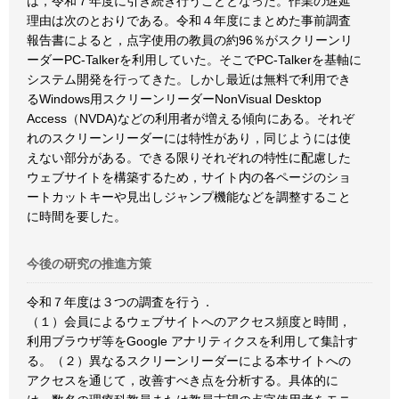
は，令和７年度に引き続き行うこととなった。作業の遅延
理由は次のとおりである。令和４年度にまとめた事前調査
報告書によると，点字使用の教員の約96％がスクリーンリ
ーダーPC-Talkerを利用していた。そこでPC-Talkerを基軸に
システム開発を行ってきた。しかし最近は無料で利用でき
るWindows用スクリーンリーダーNonVisual Desktop
Access（NVDA)などの利用者が増える傾向にある。それぞ
れのスクリーンリーダーには特性があり，同じようには使
えない部分がある。できる限りそれぞれの特性に配慮した
ウェブサイトを構築するため，サイト内の各ページのショ
ートカットキーや見出しジャンプ機能などを調整すること
に時間を要した。
今後の研究の推進方策
令和７年度は３つの調査を行う．
（１）会員によるウェブサイトへのアクセス頻度と時間，
利用ブラウザ等をGoogle アナリティクスを利用して集計す
る。（２）異なるスクリーンリーダーによる本サイトへの
アクセスを通じて，改善すべき点を分析する。具体的に