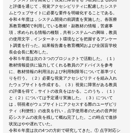
と評価を通じて，視覚アクセシビリティに配慮したシステ
ムとウェブサイトに必要な要件を明確化することである。
令和４年度は，システム開発の前調査を実施した。各医療
系教育機関で利用している教材・副教材の情報，苦慮事
項，求められる情報の種類，共有システムへの興味，教員
の使用文字，インターネット環境などを把握するアンケー
ト調査を行った。結果報告書を教育機関および全国盲学校
長会会長に配布した。
令和５年度は次の３つのプロジェクトで活動した。（１）
教材情報提供に協力してくれる教員のアドバイスを参考
に、教材情報の利用法および利用制限等について基準づく
りを行う。（２）必要な視覚アクセシビリティを組み入れ
たウェブサイトを作成する。（３）視覚に障害がある教員
の評価を得て，サイトの改良をはかる。このうち，（１）
と（２）については予定通り実施した。（３）について
は，弱視者がウェブサイトにアクセスする際のユーザビリ
ティ（利便性）の改良を行い，点字使用者のための音声対
応システムの改良を残して概ね完了した。この時点で進捗
状況はやや遅れていた。
令和６年度は次の4つの方針で研究してきた。① 点字対応シ