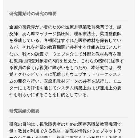
研究開始時の研究の概要
全国の視覚障がい者のための医療系職業教育機関では、鍼
灸師、あん摩マッサージ指圧師、理学療法士、柔道整復師
を養成している。各機関はすぐれた医療教材を保有してい
るが、それを外部の教育機関と共有する仕組みはほとんど
ない。我々の調査で、ウェブを介して外部と教材共有を望
む教員は調査対象者の8割を超えた。これらの機関に従事す
る教員の多くは視覚に障がいをもつため、本研究では、視
覚アクセシビリティに配慮したウェブネットワークシステ
ムの開発を行い、医療系教材データの共有を試行し、モニ
ターによる評価を通じてシステム構築上および運用上の要
件を明らかにすることを目的としている。
研究実績の概要
研究の目的は，視覚障害者のための医療系職業教育機関で
働く教員が利用できる教材・副教材情報のウェブネットワ
ークシステムを開発し，視覚に障害をもつ教員による試用