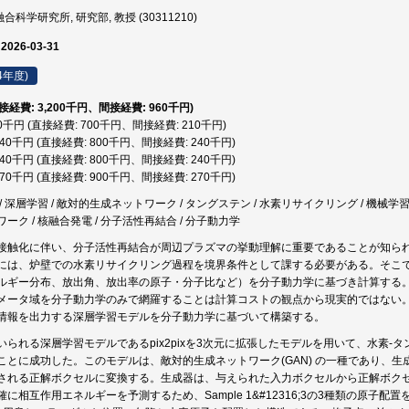
合科学研究所, 研究部, 教授 (30311210)
 2026-03-31
4年度)
直接経費: 3,200千円、間接経費: 960千円)
10千円 (直接経費: 700千円、間接経費: 210千円)
,040千円 (直接経費: 800千円、間接経費: 240千円)
,040千円 (直接経費: 800千円、間接経費: 240千円)
,170千円 (直接経費: 900千円、間接経費: 270千円)
 深層学習 / 敵対的生成ネットワーク / タングステン / 水素リサイクリング / 機械学習
ーク / 核融合発電 / 分子活性再結合 / 分子動力学
接触化に伴い、分子活性再結合が周辺プラズマの挙動理解に重要であることが知ら
には、炉壁での水素リサイクリング過程を境界条件として課する必要がある。そこ
ルギー分布、放出角、放出率の原子・分子比など）を分子動力学に基づき計算する
メータ域を分子動力学のみで網羅することは計算コストの観点から現実的ではない
情報を出力する深層学習モデルを分子動力学に基づいて構築する。
いられる深層学習モデルであるpix2pixを3次元に拡張したモデルを用いて、水素
ことに成功した。このモデルは、敵対的生成ネットワーク(GAN) の一種であり、生
される正解ボクセルに変換する。生成器は、与えられた入力ボクセルから正解ボク
に相互作用エネルギーを予測するため、Sample 1&#12316;3の3種類の原子配置