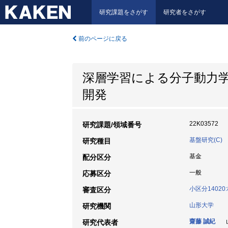
研究課題をさがす
研究者をさがす
前のページに戻る
深層学習による分子動力
開発
22K03572
研究課題/領域番号
基盤研究(C)
研究種目
基金
配分区分
一般
応募区分
小区分1402
審査区分
山形大学
研究機関
齋藤 誠紀
山
研究代表者