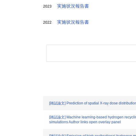
実施状況報告書
2023
実施状況報告書
2022
[雑誌論文] Prediction of spatial X-ray dose distributi
[雑誌論文] Machine learning-based hydrogen recycling m
simulations Author links open overlay panel