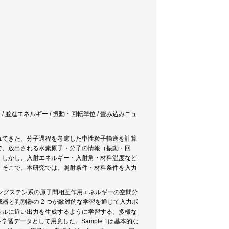
 / 並進エネルギー / 振動・回転準位 / 畳み込みニュ
れてきた。分子過程を考慮した中性粒子輸送を計算
で、放出される水素原子・分子の情報（振動・回
。しかし、入射エネルギー・入射角・材料温度など
。そこで、本研究では、照射条件・材料条件を入力
-タングステン系の原子間相互作用エネルギーの空間分
成器と判別器の 2 つが敵対的な学習を通じて入力ボ
セルに近い出力を生成するように学習する。多様な
を学習データとして用意した。Sample 1は基本的な