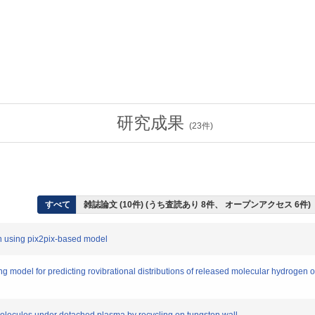
研究成果
(
23
件)
すべて
雑誌論文 (10件) (うち査読あり 8件、 オープンアクセス 6件)
on using pix2pix-based model
odel for predicting rovibrational distributions of released molecular hydrogen o