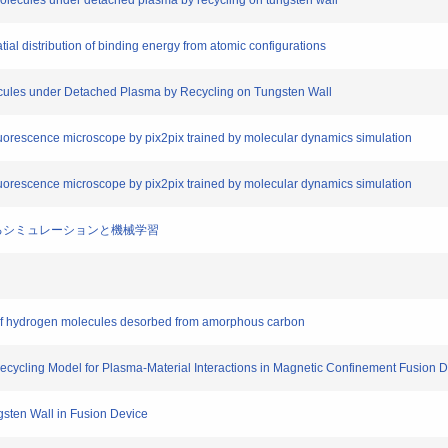
lecules under detached plasma by recycling on tungsten wall
al distribution of binding energy from atomic configurations
ules under Detached Plasma by Recycling on Tungsten Wall
rescence microscope by pix2pix trained by molecular dynamics simulation
rescence microscope by pix2pix trained by molecular dynamics simulation
けるシミュレーションと機械学習
n of hydrogen molecules desorbed from amorphous carbon
ycling Model for Plasma-Material Interactions in Magnetic Confinement Fusion 
ten Wall in Fusion Device