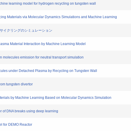
ne learning model for hydrogen recycling on tungsten wall
ng Materials via Molecular Dynamics Simulations and Machine Learning
リサイクリングのシミュレーション
lasma Material Interaction by Machine Learning Model
olecules emission for neutral transport simulation
ules under Detached Plasma by Recycling on Tungsten Wall
om tungsten divertor
ials by Machine Learning Based on Molecular Dynamics Simulation
 of DNA breaks using deep learning
l for DEMO Reactor