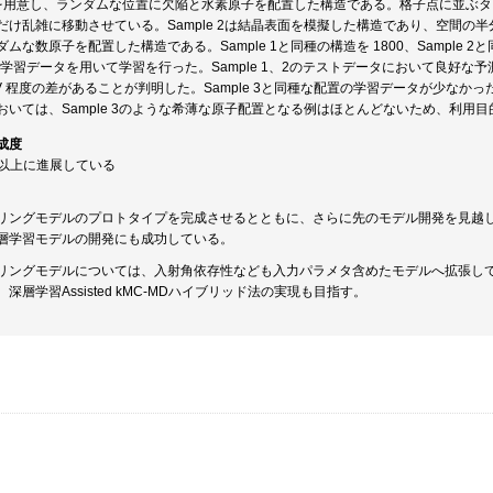
造を用意し、ランダムな位置に欠陥と水素原子を配置した構造である。格子点に並ぶ
け乱雑に移動させている。Sample 2は結晶表面を模擬した構造であり、空間の半分
ムな数原子を配置した構造である。Sample 1と同種の構造を 1800、Sample 2と同
の学習データを用いて学習を行った。Sample 1、2のテストデータにおいて良好な予
eV 程度の差があることが判明した。Sample 3と同種な配置の学習データが少なか
おいては、Sample 3のような希薄な原子配置となる例はほとんどないため、利用
成度
画以上に進展している
リングモデルのプロトタイプを完成させるとともに、さらに先のモデル開発を見越した深層学
層学習モデルの開発にも成功している。
リングモデルについては、入射角依存性なども入力パラメタ含めたモデルへ拡張し
深層学習Assisted kMC-MDハイブリッド法の実現も目指す。