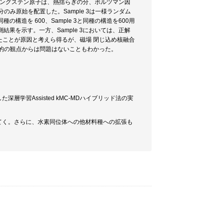
タングステン原子は、熱揺らぎの分、ボルツマン因
のみ原始を配置した。Sample 3は一様ランダム
種の構造を 600、Sample 3と同種の構造を600用
測結果を示す。一方、Sample 3においては、正解
ったことが原因と考えら得るが、磁場 閉じ込め核融合
目的の観点からは問題はないこともわかった。
習Assisted kMC-MDハイブリッド法の実
てく。さらに、水素同位体への他材料種への拡張も