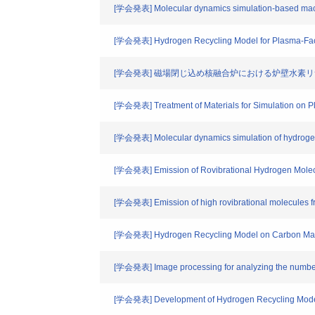
[学会発表] Molecular dynamics simulation-based machi
[学会発表] Hydrogen Recycling Model for Plasma-Faci
[学会発表] 磁場閉じ込め核融合炉における炉壁水素
[学会発表] Treatment of Materials for Simulation on P
[学会発表] Molecular dynamics simulation of hydrogen m
[学会発表] Emission of Rovibrational Hydrogen Molec
[学会発表] Emission of high rovibrational molecules fr
[学会発表] Hydrogen Recycling Model on Carbon Mater
[学会発表] Image processing for analyzing the number
[学会発表] Development of Hydrogen Recycling Mode