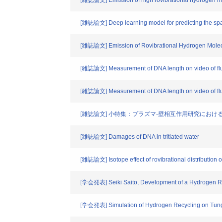
[雑誌論文] Emission of high rovibrational hydrogen mo
[雑誌論文] Deep learning model for predicting the spati
[雑誌論文] Emission of Rovibrational Hydrogen Molec
[雑誌論文] Measurement of DNA length on video of fluo
[雑誌論文] Measurement of DNA length on video of fluo
[雑誌論文] 小特集：プラズマ-壁相互作用研究にお
[雑誌論文] Damages of DNA in tritiated water
[雑誌論文] Isotope effect of rovibrational distributio
[学会発表] Seiki Saito, Development of a Hydrogen Rec
[学会発表] Simulation of Hydrogen Recycling on Tungs