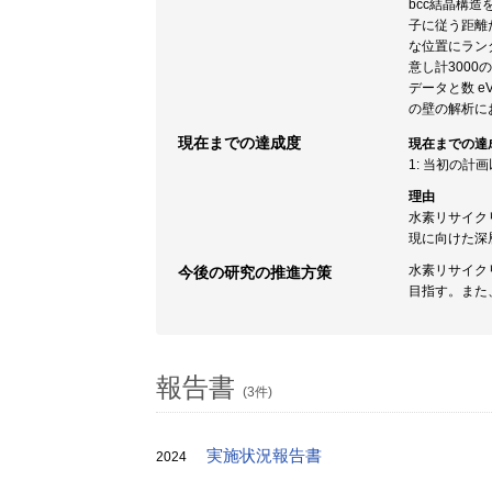
bcc結晶構
子に従う距離だ
な位置にランダ
意し計3000
データと数 
の壁の解析に
現在までの達成度
現在までの達
1: 当初の計
理由
水素リサイク
現に向けた深
水素リサイク
今後の研究の推進方策
目指す。また、
報告書
(3件)
実施状況報告書
2024