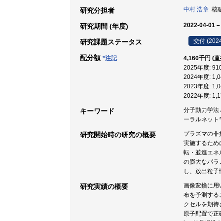
中村 浩章
核融
研究分担者
2022-04-01 –
研究期間 (年度)
交付 (202
研究課題ステータス
配分額
*注記
4,160千円 (
2025年度: 9
2024年度: 1
2023年度: 1
2022年度: 1
分子動力学法 /
キーワード
ーラルネットワ
プラズマの非
研究開始時の研究の概要
実施するため
転・並進エネ
の膨大なパラ
し、放出粒子
画像変換に用
研究実績の概要
布を予測する
クセルを期待
原子配置で正確