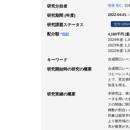
朝香 智仁
日本
研究分担者
2022-04-01 –
研究期間 (年度)
交付 (202
研究課題ステータス
配分額
*注記
4,160千円 (
2024年度: 1
2023年度: 1
2022年度: 1
合成開口レーダ 
キーワード
合成開口レー
研究開始時の研究の概要
コヒーレンス
とで、実災害
知見を得る。
本研究は、将
研究実績の概要
ータを用いた
スの関係に関
棟数の割合）
対象は能登半島
より都市域の
市が被害が大