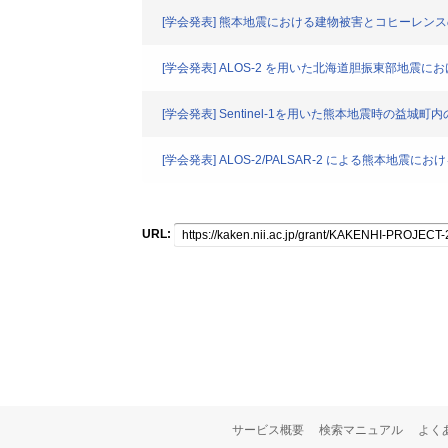
[学会発表] 熊本地震における建物被害とコヒーレン
[学会発表] ALOS-2 を用いた北海道胆振東部地震
[学会発表] Sentinel-1を用いた熊本地震時の益城
[学会発表] ALOS-2/PALSAR-2 による熊
URL:
サービス概要
検索マニュアル
よく