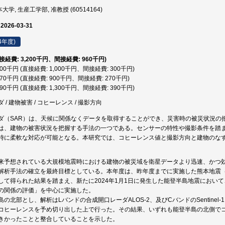
大学, 生産工学部, 准教授 (60514164)
 2026-03-31
4年度)
直接経費: 3,200千円、間接経費: 960千円)
,300千円 (直接経費: 1,000千円、間接経費: 300千円)
,170千円 (直接経費: 900千円、間接経費: 270千円)
,690千円 (直接経費: 1,300千円、間接経費: 390千円)
/ 建物被害 / コヒーレンス / 撮影方向
ダ（SAR）は、天候に関係なくデータを取得することができ、災害時の被災状況の
は、建物の被害状況を把握する手法の一つである。センサーの特性や撮影条件を踏
時に柔軟な対応が可能となる。本研究では、コヒーレンス値と撮影方向と建物のな
来予想されている大規模地震時における建物の被災域を衛星データより迅速、かつ
解析手法の確立を最終目標としている。本年度は、昨年度までに実施した熊本地震（
して得られた結果を踏まえ、新たに2024年1月1日に発生した能登半島地震におい
の関係の評価」を中心に実施した。
の北部とし、解析はLバンドの合成開口レーダALOS-2、及びCバンドのSentine
コヒーレンスを予め切り出した上で行った。その結果、いずれも能登半島の北側で
きかったことと整合していることを示した。