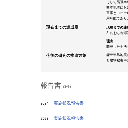
そして能登半
熊本地震にお
害率とコヒー
用可能であり
現在までの達成度
現在までの達
2: おおむね
理由
開発した手法
能登半島地震
今後の研究の推進方策
と建物被害率
報告書
(3件)
実施状況報告書
2024
実施状況報告書
2023