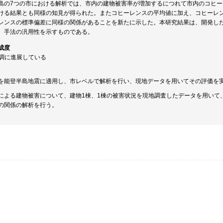
島の7つの市における解析では、市内の建物被害率が増加するにつれて市内のコヒ
ける結果とも同様の知見が得られた。またコヒーレンスの平均値に加え、コヒーレ
レンスの標準偏差に同様の関係があることを新たに示した。本研究結果は、開発し
、手法の汎用性を示すものである。
成度
順調に進展している
を能登半島地震に適用し、市レベルで解析を行い、現地データを用いてその評価を
による建物被害について、建物1棟、1棟の被害状況を現地調査したデータを用いて、
の関係の解析を行う。