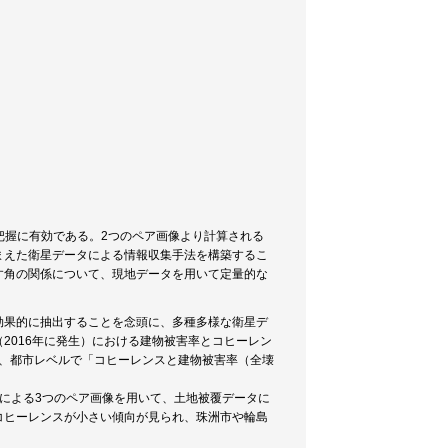
把握に有効である。2つのペア画像より計算される
まえた衛星データによる情報収集手法を構築するこ
す角の関係について、現地データを用いて定量的な
効果的に抽出することを念頭に、多種多様な衛星デ
2016年に発生）における建物被害率とコヒーレン
て、都市レベルで「コヒーレンスと建物被害率（全壊
l-1による3つのペア画像を用いて、土地被覆データに
コヒーレンスが小さい傾向が見られ、珠洲市や輪島