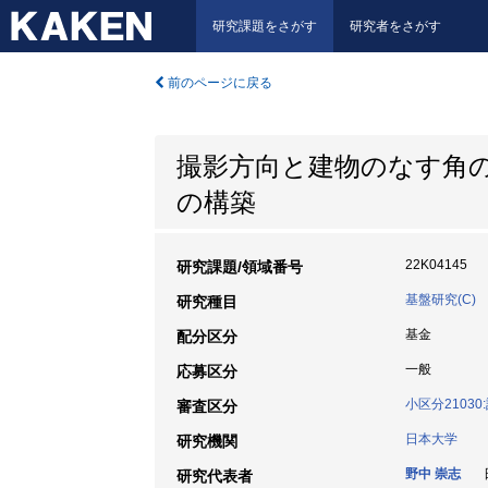
研究課題をさがす
研究者をさがす
前のページに戻る
撮影方向と建物のなす角の
の構築
22K04145
研究課題/領域番号
基盤研究(C)
研究種目
基金
配分区分
一般
応募区分
小区分2103
審査区分
日本大学
研究機関
野中 崇志
日
研究代表者