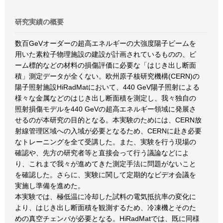
研究実績の概要
数百GeVオーダーの超高エネルギーの大強度陽子ビームを
用いた素粒子物理施設の建設が計画されているものの、ビ
ーム標的などの材料の損傷評価に必要な「はじき出し断面
積」測定データが全くない。欧州原子核研究機構(CERN)の
陽子照射施設HiRadMatにおいて、440 GeV陽子照射による
様々な金属などのはじき出し断面積を測定し、我々独自の
照射損傷モデルを440 GeVの超高エネルギー領域に発展さ
せるのが本研究の目的となる。本実験のためには、CERN放
射線管理区域への入域が必要となるため、CERNに赴き必要
なトレーニングを全て受講した。また、実験を行う現場の
確認や、先方の研究者等と直接会って行う議論などによ
り、これまで我々が進めてきた測定手法に問題がないこと
を確認した。さらに、実験に関して定期的なビデオ会議を
実施し準備を進めた。
本実験では、極低温に冷却した試料の電気抵抗率の変化に
より、はじき出し断面積を観測するため、冷凍機とそのた
めの真空チェンバが必要となる。HiRadMatでは、既に同様