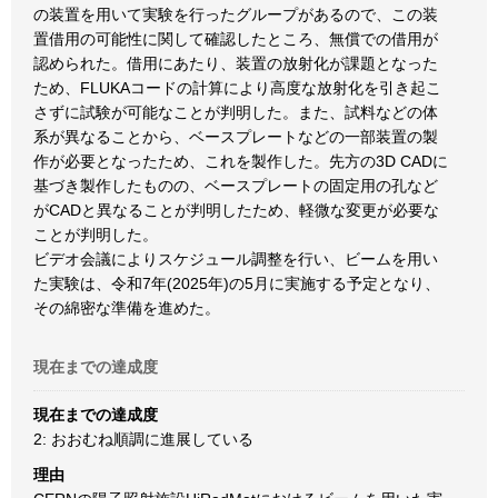
の装置を用いて実験を行ったグループがあるので、この装
置借用の可能性に関して確認したところ、無償での借用が
認められた。借用にあたり、装置の放射化が課題となった
ため、FLUKAコードの計算により高度な放射化を引き起こ
さずに試験が可能なことが判明した。また、試料などの体
系が異なることから、ベースプレートなどの一部装置の製
作が必要となったため、これを製作した。先方の3D CADに
基づき製作したものの、ベースプレートの固定用の孔など
がCADと異なることが判明したため、軽微な変更が必要な
ことが判明した。
ビデオ会議によりスケジュール調整を行い、ビームを用い
た実験は、令和7年(2025年)の5月に実施する予定となり、
その綿密な準備を進めた。
現在までの達成度
現在までの達成度
2: おおむね順調に進展している
理由