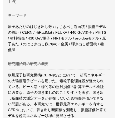
千円)
キーワード
原子あたりのはじき出し数 / はじき出し断面積 / 損傷モデル
の検証 / CERN / HiRadMat / FLUKA / 440 GeV陽子 / PHITS
/ 材料損傷 / 430 GeV陽子 / NRTモデル / arc-dpaモデル / 原
子あたりのはじき出し数(dpa) / 金属 / 弾き出し断面積 / 極
低温
研究開始時の研究の概要
欧州原子核研究機構(CERN)などにおいて、超高エネルギー
の大強度陽子ビームを用いた、素粒子物理施設が進められ
ている。ビーム窓・標的等の照射損傷の計算モデルの検証
に必要な、原子の弾き出しの起こしやすさを表す、弾き出
し断面積の測定データが存在しないため損傷評価ができな
い問題がある。本研究では、世界最高エネルギーを有する
CERNにおいて、弾き出し断面積を測定し、損傷評価計算モ
デルを超高エネルギー領域に発展させる。