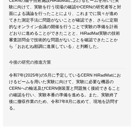
CERNの陽子照射施設HiRadMatにおけるビームを用いた実
験に向けて、実験を行う現場の確認やCERNの研究者等と対
面による議論を行ったことにより、これまでに我々が進め
てきた測定手法に問題がないことが確認でき、さらに定期
的なオンライン会議の開催を行うことで実験の準備を計画
どおりに進めることができたことと、HiRadMat実験の技術
審査諮問会で技術的な問題がないことを確認できたことか
ら「おおむね順調に進展している」と判断した。
今後の研究の推進方策
令和7年(2025年)の5月に予定しているCERN HiRadMatにお
けるビームを用いた実験に向けて、実験に必要な機器の
CERNへの輸送及びCERN側装置と問題無く接続できること
の確認を行い、実験本番の準備を進める。また、実験終了
後に撤収作業のため、令和7年8月に改めて、現地を訪問す
る。