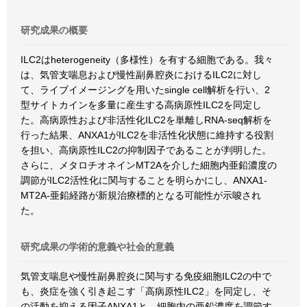
研究成果の概要
ILC2はheterogeneity（多様性）を有する細胞である。我々
は、気管支喘息および慢性副鼻腔炎におけるILC2に対し
て、ライブイメージングを用いたsingle cell解析を行い、2
型サイトカインを多量に産生する高病原性ILC2を同定し
た。高病原性および非活性化ILC2を単離しRNA-seq解析を
行った結果、ANXA1がILC2を非活性化状態に維持する役割
を担い、高病原性ILC2の抑制因子であることが判明した。
さらに、メタロチオネインMT2Aを介した細胞内亜鉛濃度の
調節がILC2活性化に関与することを明らかにし、ANXA1-
MT2A-亜鉛経路が新規治療標的となる可能性が示唆され
た。
研究成果の学術的意義や社会的意義
気管支喘息や慢性副鼻腔炎に関与する免疫細胞ILC2の中で
も、炎症を強く引き起こす「高病原性ILC2」を同定し、そ
の活動を抑える因子ANXA1と、細胞内の亜鉛濃度を調節す