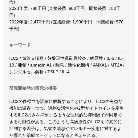
円)
2023年度: 780千円 (直接経費: 600千円、間接経費: 180千
円)
2022年度: 2,470千円 (直接経費: 1,900千円、間接経費: 570
千円)
キーワード
ILC2 / 気管支喘息 / 好酸球性鼻副鼻腔炎 / 病原性 / IL-5 / IL-
13 / 亜鉛 / annexin A1 / 喘息 / 活性化機構 / ANXA1 / MT2A /
シングルセル解析 / TSLP / IL-4
研究開始時の研究の概要
ILC2の多様性を詳細に解析することにより、ILC2の有益な
機能は温存しつつ、過剰な活性化や2型サイトカインを産生
するILC2のみを抑制するような理想的な抑制因子が同定で
きる可能性がある。このような高病原性のILC2を特異的に
抑制する因子は、気管支喘息やアレルギー疾患に対するよ
り優れた治療ターゲットになると考えられる。