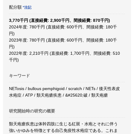
配分額
*注記
3,770千円 (直接経費: 2,900千円、間接経費: 870千円)
2024年度: 780千円 (直接経費: 600千円、間接経費: 180千
円)
2023年度: 780千円 (直接経費: 600千円、間接経費: 180千
円)
2022年度: 2,210千円 (直接経費: 1,700千円、間接経費: 510
千円)
キーワード
NETosis / bullous pemphigoid / scratch / NETs / 後天性表皮
水疱症 / ATP / 類天疱瘡疾患 / &#25620;破 / 類天疱瘡
研究開始時の研究の概要
類天疱瘡疾患は体幹四肢に生じる紅斑・水疱とそれに伴う
強いかゆみを特徴とする自己免疫性水疱症である。これま