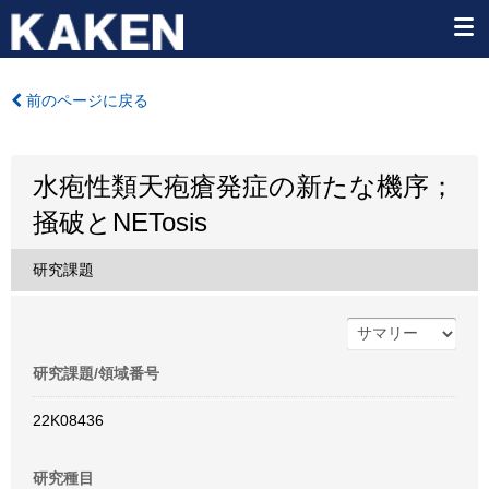
前のページに戻る
水疱性類天疱瘡発症の新たな機序；
掻破とNETosis
研究課題
研究課題/領域番号
22K08436
研究種目