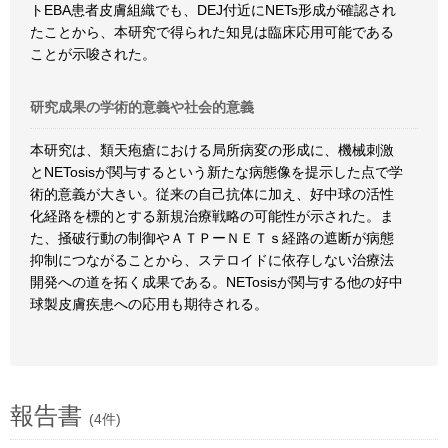
トEBA患者皮膚組織でも、DEJ付近にNETs形成が確認され
たことから、本研究で得られた知見は臨床応用可能である
ことが示唆された。
研究成果の学術的意義や社会的意義
本研究は、類天疱瘡における局所病変の形成に、機械刺激
とNETosisが関与するという新たな病態像を提示した点で学
術的意義が大きい。従来の自己抗体に加え、好中球の活性
化経路を標的とする新規治療戦略の可能性が示された。ま
た、掻破行動の制御やＡＴＰーＮＥＴｓ経路の遮断が病態
抑制につながることから、ステロイドに依存しない治療法
開発への道を拓く成果である。NETosisが関与する他の好中
球製皮膚疾患への応用も期待される。
報告書
(4件)