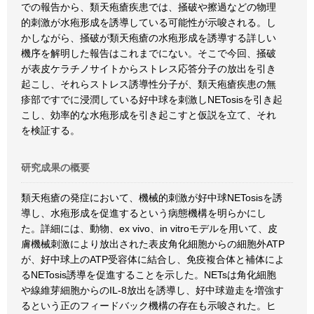
での報告から、類天疱瘡疾患では、掻破や擦過などの物理
的刺激が水疱形成を誘導している可能性が示唆される。し
かしながら、掻破が類天疱瘡の水疱形成を誘導する詳しい
機序を解明した報告はこれまでにない。そこで今回、掻破
が表皮ケラチノサイトからストレス応答分子の放出を引き
起こし、それらストレス誘導性分子が、類天疱瘡疾患の無
疹部ですでに浸潤している好中球を刺激しNETosisを引き起
こし、効率的な水疱形成を引き起こすと仮説を立て、それ
を検証する。
研究成果の概要
類天疱瘡の発症において、機械的刺激が好中球NETosisを誘
導し、水疱形成を促進するという病態機構を明らかにし
た。詳細には、動物、ex vivo、in vitroモデルを用いて、皮
膚機械刺激により放出された表皮角化細胞からの細胞外ATP
が、好中球上のATP受容体に結合し、免疫複合体と補体によ
るNETosis誘導を促進することを示した。NETsは角化細胞
や線維芽細胞からのIL-8放出を誘導し、好中球遊走を増強す
るという正のフィードバック機構の存在も示唆された。ヒ