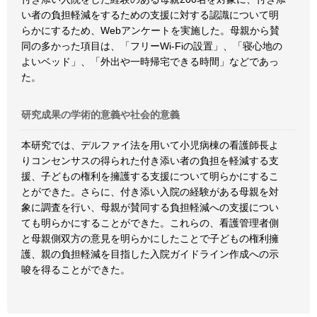
い者の負担軽減をするための支援に対する認識について明
らかにするため、Webアンケートを実施した。母親から賛
同の多かった項目は、「フリーWi-Fiの設置」、「寝心地の
よいベッド」、「外出や一時帰宅できる時間」などであっ
た。
研究成果の学術的意義や社会的意義
本研究では、デルファイ法を用いて小児病棟の看護師長よ
りコンセンサスの得られた付き添い者の負担を軽減する支
援、子どもの権利を擁護する支援について明らかにするこ
とができた。さらに、付き添い入院の経験がある母親を対
象に調査を行い、母親が賛同する負担軽減への支援につい
ても明らかにすることができた。これらの、看護管理者側
と母親側双方の意見を明らかにしたことで子どもの権利擁
護、親の負担軽減を目指した入院ガイドライン作成への示
唆を得ることができた。