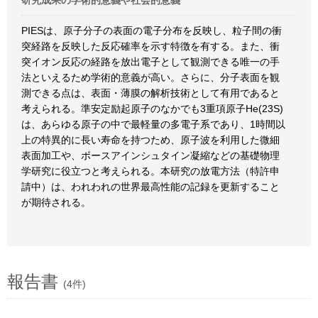
研究成果の学術的意義や社会的意義
PIESは、原子分子の表面の電子分布を反映し、粒子間の衝
突経路を反映した反応確率を示す特徴を有する。また、衝
突イオン反応の経路を放出電子として観測できる唯一の手
法といえるため学術的意義が高い。さらに、分子表面を観
測できる点は、表面・薄膜の解析技術として有用であると
考えられる。準安定励起原子のなかでも3重項原子He(23S)
は、あらゆる原子の中で最軽量の多電子系であり、1時間以
上の特異的に長い寿命を持つため、原子波を利用した微細
表面加工や、ボースアインシュタイン凝縮などの基礎物理
学研究に役立つと考えられる。本研究の放電方法（特許申
請中）は、われわれの世界最高性能の記録を更新すること
が期待される。
報告書
(4件)