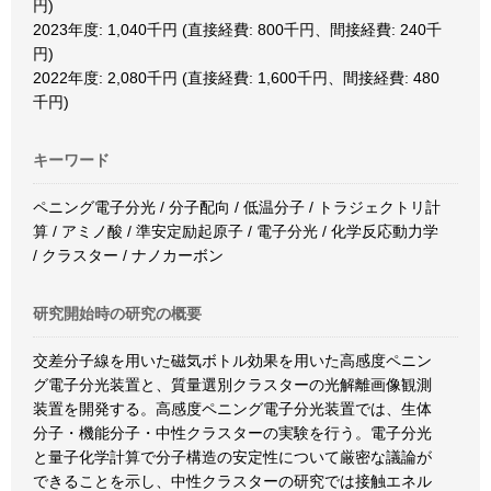
円)
2023年度: 1,040千円 (直接経費: 800千円、間接経費: 240千
円)
2022年度: 2,080千円 (直接経費: 1,600千円、間接経費: 480
千円)
キーワード
ペニング電子分光 / 分子配向 / 低温分子 / トラジェクトリ計
算 / アミノ酸 / 準安定励起原子 / 電子分光 / 化学反応動力学
/ クラスター / ナノカーボン
研究開始時の研究の概要
交差分子線を用いた磁気ボトル効果を用いた高感度ペニン
グ電子分光装置と、質量選別クラスターの光解離画像観測
装置を開発する。高感度ペニング電子分光装置では、生体
分子・機能分子・中性クラスターの実験を行う。電子分光
と量子化学計算で分子構造の安定性について厳密な議論が
できることを示し、中性クラスターの研究では接触エネル