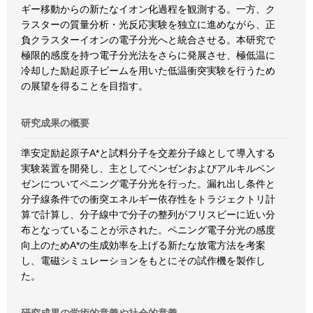
ギー移動からの新たなイオン化過程を観測する。一方、ク
ラスターの質量分析・光反応実験を独立に進めながら、正
負クラスターイオンの電子分光へと統合させる。本研究で
極限的感度を持つ電子分光法をさらに発展させ、極低温に
冷却した励起原子ビームを用いた低温衝突実験を行うため
の展望を得ることを目指す。
研究成果の概要
準安定励起原子A*と試料分子を交差分子線として導入する
実験装置を開発し、主としてベンゼンおよびアルキルベン
ゼンについてペニング電子分光を行った。漏れ出し条件と
分子線条件での衝突エネルギー依存性をトラジェクトリ計
算で計算し、分子線中で分子の整列がフリスビーに近い分
布となっていることが示された。ペニング電子分光の感度
向上のためA*の生成効率を上げる新たな放電方法を考案
し、電磁シミュレーションをもとにその試作機を製作し
た。