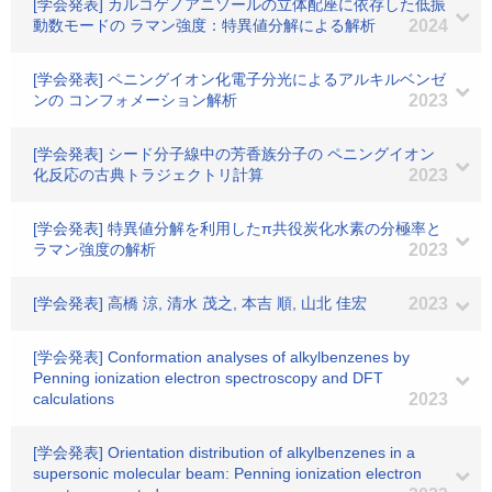
[学会発表] カルコゲノアニソールの立体配座に依存した低振
動数モードの ラマン強度：特異値分解による解析
2024
[学会発表] ペニングイオン化電子分光によるアルキルベンゼ
ンの コンフォメーション解析
2023
[学会発表] シード分子線中の芳香族分子の ペニングイオン
化反応の古典トラジェクトリ計算
2023
[学会発表] 特異値分解を利用したπ共役炭化水素の分極率と
ラマン強度の解析
2023
[学会発表] 高橋 涼, 清水 茂之, 本吉 順, 山北 佳宏
2023
[学会発表] Conformation analyses of alkylbenzenes by
Penning ionization electron spectroscopy and DFT
calculations
2023
[学会発表] Orientation distribution of alkylbenzenes in a
supersonic molecular beam: Penning ionization electron