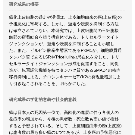
研究成果の概要
癌化上皮細胞の遊走や浸潤は、上皮細胞由来の癌(上皮癌)の
予後悪化に寄与する。しかし、遊走や浸潤を抑制する方法
は確立されていない。本研究では、上皮細胞間の三細胞接
触部の密着結合を担う構造体である、トリセルラータイト
ジャンクションが、遊走や浸潤を抑制することを示唆し
た。また、ピルビン酸産生酵素であるPKM1が、細胞膜貫通
タンパク質であるLSRやTricellulinの局在化を介した、トリ
セルラータイトジャンクション形成を促進すること、同促
進が、転写調節機能を持つタンパク質であるSMAD4の核内
移行抑制による、チロシンキナーゼPYK2の発現量増加によ
り引き起こされることを、明らかにした。
研究成果の学術的意義や社会的意義
癌は日本人の死因第一位で、高齢化の進展に伴う各個人の
発症率の増加から、今後の患者数・死亡数も高い値で推移
すると予想されている。そして、上皮細胞由来の癌(上皮癌)
は患者数の最も多い癌の1つであるが、上皮癌の予後悪化に