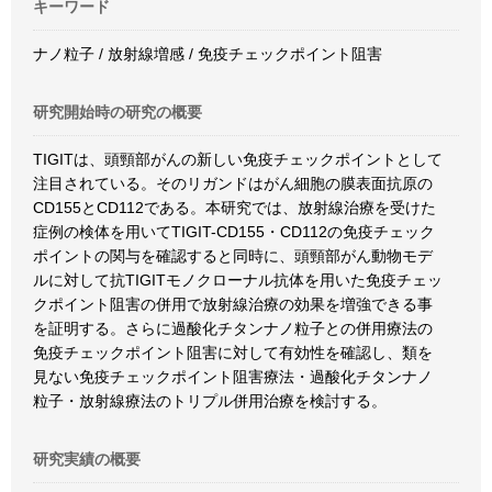
キーワード
ナノ粒子 / 放射線増感 / 免疫チェックポイント阻害
研究開始時の研究の概要
TIGITは、頭頸部がんの新しい免疫チェックポイントとして
注目されている。そのリガンドはがん細胞の膜表面抗原の
CD155とCD112である。本研究では、放射線治療を受けた
症例の検体を用いてTIGIT-CD155・CD112の免疫チェック
ポイントの関与を確認すると同時に、頭頸部がん動物モデ
ルに対して抗TIGITモノクローナル抗体を用いた免疫チェッ
クポイント阻害の併用で放射線治療の効果を増強できる事
を証明する。さらに過酸化チタンナノ粒子との併用療法の
免疫チェックポイント阻害に対して有効性を確認し、類を
見ない免疫チェックポイント阻害療法・過酸化チタンナノ
粒子・放射線療法のトリプル併用治療を検討する。
研究実績の概要