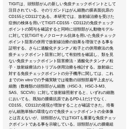
TIGITは、頭頸部がんの新しい免疫チェックポイントとして
注目されている。そのリガンドはがん細胞の膜表面抗原の
CD155とCD112である。本研究では、放射線治療を受けた
症例の検体を用いてTIGIT-CD155・CD112の免疫チェック
ポイントの関与を確認すると同時に頭頸部がん動物モデル
に対して抗TIGITモノクローナル抗体を用いた免疫チェック
ポイント阻害の併用で放射線治療の効果を増強できる事を
証明する。さらに過酸化チタンナノ粒子との併用療法の免
疫チェックポイント阻害に対して有効性を確認し、類を見
ない免疫チェックポイント阻害療法・過酸化チタンナノ粒
子・放射線療法のトリプル併用治療を検討する。放射線に
対する免疫チェックポイントの分子機序に関しては、これ
までのin vitroでの予備実験では複数の頭頸部扁平上皮がん
細胞（数種類の頭頸部がん細胞（HSC-3、HSC-3-M3、
SAS、SCCVII）に対して放射線照射すると、いずれの細胞
においても、既知の腫瘍抗原であるPD-L1だけでなく、
CD155、CD112の発現が増加することが確認できた。培養
がん細胞単独の環境なので免疫チェックポイントの全体像
とは言えないが、頭頸部がんではTIGITも重要な免疫チェッ
クポイントである事を示唆している。頭頸部がんの腫瘍組