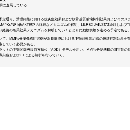
順調に進展している
予定通り、滑膜細胞における抗炎症効果および軟骨基質破壊抑制効果およびそのメ
α5β1‐MAPKs/NF-kβ/AKT経路の詳細なメカニズムの解明、LILRB2‐JAK/STAT経路
３経路の相乗効果メカニズムを解明していくとともに動物実験を進める予定である
いて、MMPs分泌機構阻害剤が滑膜細胞における下顎頭軟骨組織の破壊抑制効果を
索していく必要がある。
ラットの下顎関節円板前方転位（ADD）モデルを用い、MMPs分泌機構の阻害剤
織染色およびCTによる解析を行っていく。