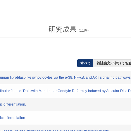
研究成果
(
11
件)
すべて
雑誌論文 (5件) (う
an fibroblast-like synoviocytes via the p-38, NF-κB, and AKT signaling pathways
lar Joint of Rats with Mandibular Condyle Deformity Induced by Articular Disc 
differentiation.
differentiation