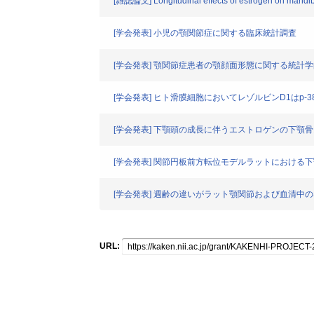
[雑誌論文] Longitudinal effects of estrogen on mandibul
[学会発表] 小児の顎関節症に関する臨床統計調査
[学会発表] 顎関節症患者の顎顔面形態に関する統計
[学会発表] ヒト滑膜細胞においてレゾルビンD1はp-
[学会発表] 下顎頭の成長に伴うエストロゲンの下顎
[学会発表] 関節円板前方転位モデルラットにおける
[学会発表] 週齢の違いがラット顎関節および血清中のSe
URL: