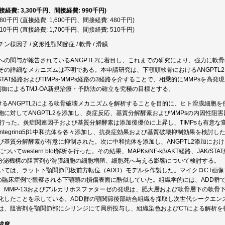
直接経費: 3,300千円、間接経費: 990千円)
,080千円 (直接経費: 1,600千円、間接経費: 480千円)
,210千円 (直接経費: 1,700千円、間接経費: 510千円)
様因子 / 変形性顎関節症 / 軟骨 / 滑膜
への関与が報告されているANGPTL2に着目し、これまでの研究により、強力に軟
の詳細なメカニズムは不明である。本申請研究は、下顎頭軟骨におけるANGPTL2によるInteg
JAK/STAT経路およびTIMPs‐MMPs経路の3経路を介することで、相乗的にMMP
2制御によるTMJ-OA新規治療・予防法の確立を究極の目標とする。
におけるANGPTL2による軟骨破壊メカニズムを解析することを目的に、ヒト滑膜細胞
胞に対してANGPTL2を添加し、炎症反応、基質分解酵素およびMMPsの内因性阻害
を行った。炎症関連因子および基質分解酵素は添加後優位に上昇し、TIMPsも有意な変
ntegrinα5β1中和抗体を各々添加し、抗炎症効果および基質破壊抑制効果を検討し
び基質分解酵素が有意に抑制された。次に中和抗体を添加し、ANGPTL2添加におけ
いてwestern blot解析を行った。その結果、MAPKs/NF-kβ/AKT経路、JAK/
s分泌機構の阻害剤が滑膜細胞の細胞増殖、細胞死へ与える影響について検討する。
いては、ラット下顎関節円板前方転位（ADD）モデルを作製した。マイクロCT画像
OAの臨床症例で観察される下顎頭の損傷表面に酷似していた。組織学的には、ADD
。MMP-13およびアルカリホスファターゼの発現は、肥大層および軟骨層下の軟骨
化したことを示している。ADD群の顎関節後部結合組織を採取し次世代シークエン
は、阻害剤を顎関節部にシリンジにて局所投与し、組織染色およびCTによる解析を
成度