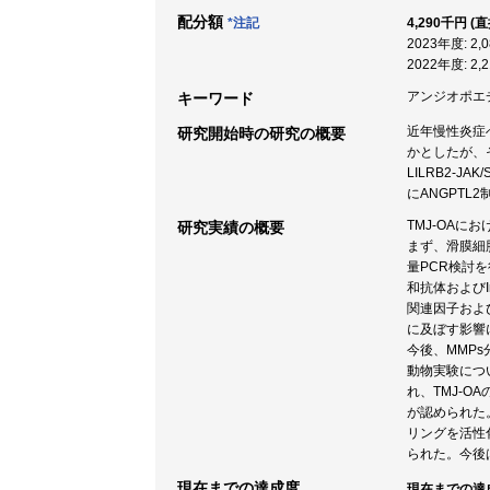
配分額
*注記
4,290千円 (
2023年度: 2
2022年度: 2
アンジオポエチン
キーワード
近年慢性炎症
研究開始時の研究の概要
かとしたが、そ
LILRB2‐
にANGPTL
TMJ-OA
研究実績の概要
まず、滑膜細
量PCR検討
和抗体およびI
関連因子およ
に及ぼす影響につ
今後、MMP
動物実験につ
れ、TMJ-
が認められた
リングを活性
られた。今後
現在までの達成度
現在までの達