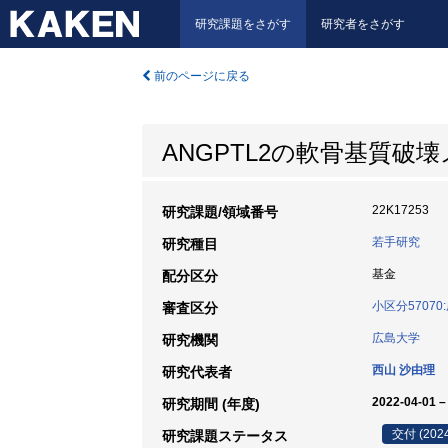
研究課題をさがす
研究者をさがす
前のページに戻る
ANGPTL2の軟骨基質
22K17253
研究課題/領域番号
若手研究
研究種目
基金
配分区分
小区分5707
審査区分
広島大学
研究機関
西山 沙由理
研究代表者
2022-04-01 –
研究期間 (年度)
交付 (202
研究課題ステータス