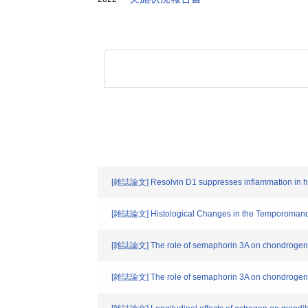
[雑誌論文] Resolvin D1 suppresses inflammation in hum
[雑誌論文] Histological Changes in the Temporomandibu
[雑誌論文] The role of semaphorin 3A on chondrogenic 
[雑誌論文] The role of semaphorin 3A on chondrogenic 