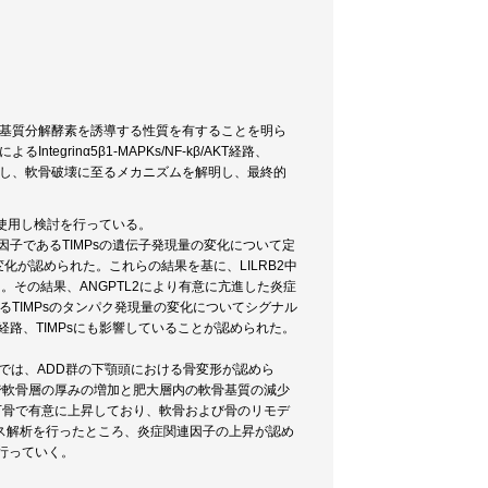
骨基質分解酵素を誘導する性質を有することを明ら
rinα5β1‐MAPKs/NF-kβ/AKT経路、
sを高発現し、軟骨破壊に至るメカニズムを解明し、最終的
を使用し検討を行っている。
因子であるTIMPsの遺伝子発現量の変化について定
化が認められた。これらの結果を基に、LILRB2中
た。その結果、ANGPTL2により有意に亢進した炎症
るTIMPsのタンパク発現量の変化についてシグナル
STAT経路、TIMPsにも影響していることが認められた。
では、ADD群の下顎頭における骨変形が認めら
群で軟骨層の厚みの増加と肥大層内の軟骨基質の減少
下骨で有意に上昇しており、軟骨および骨のリモデ
ス解析を行ったところ、炎症関連因子の上昇が認め
行っていく。