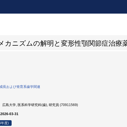
破壊メカニズムの解明と変形性顎関節症治療
0:成長および発育系歯学関連
広島大学, 医系科学研究科(歯), 研究員 (70911569)
 2026-03-31
4年度)