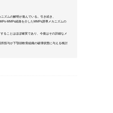
カニズムの解明が進んでいる。引き続き、
およびTIMPs‐MMPs経路を介したMMPs誘導メカニズムの
。
有することはほぼ確実であり、今後はその詳細なメ
の局所投与が下顎頭軟骨組織の破壊状態に与える検討