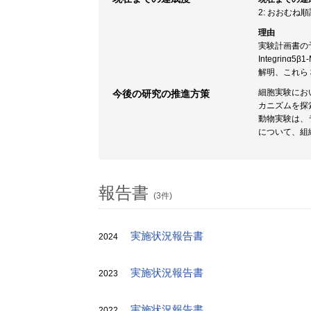
2: おおむね
理由
実験計画書の
Integrin
解明、これら
細胞実験にお
今後の研究の推進方策
カニズムを探
動物実験は、
について、組
報告書
(3件)
実施状況報告書
2024
実施状況報告書
2023
実施状況報告書
2022