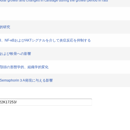
ar growth and changes in cartilage during the growth period in rats
学的研究
38、NF-κBおよびAKTシグナルを介して炎症反応を抑制する
骨および軟骨への影響
下顎頭の形態学的、組織学的変化
maphorin３A発現に与える影響