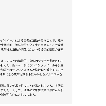
ングホイールによる自発的運動を行うことで、雄マ
な生物学的・神経学的変化を生じさせることで攻撃
、攻撃性と運動の関係にかかわる遺伝的基盤の探索
、多くの人々の精神的、身体的な安全が脅かされて
を行った。飼育ケージにランニングホイールを設置
で飼育されたマウスよりも攻撃行動が減少すること
。運動による攻撃行動低下にかかわるメカニズムを
側面に良い効果を持つことが示されている。本研究
かにした。そして、運動の攻撃性低減作用にかかわ
一端が明らかにされつつある。