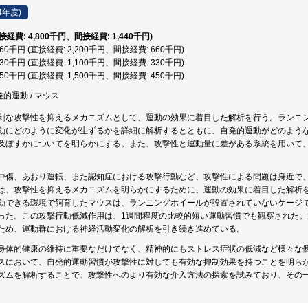
4年度)
直接経費: 4,800千円、間接経費: 1,440千円)
,860千円 (直接経費: 2,200千円、間接経費: 660千円)
,430千円 (直接経費: 1,100千円、間接経費: 330千円)
,950千円 (直接経費: 1,500千円、間接経費: 450千円)
発的運動 / マウス
剰な攻撃性を抑えるメカニズムとして、運動の効果に着目した解析を行う。ランニ
動にどのように変化が生ずるかを詳細に解析するとともに、自発的運動がどのよう
及ぼすかについてを明らかにする。また、攻撃性と運動量に差がある系統を用いて
中傷、あおり運転、また認知症における攻撃行動など、攻撃性による問題は身近で
は、攻撃性を抑えるメカニズムを明らかにするために、運動の効果に着目した解析
動できる環境で飼育したマウスは、ランニングホイールが設置されていないケージ
った。この攻撃行動低減作用は、1週間程度の比較的短い運動習慣でも観察された
ため、運動群における神経活動変化の解析を引き続き進めている。
身体的健康の維持に重要なだけでなく、精神的にもストレス症状の低減など様々な
スにおいて、自発的運動習慣が攻撃性に対しても有効な抑制効果を持つことを明ら
ズムを解析することで、攻撃性へのより有効な介入方法の探索を試みており、その