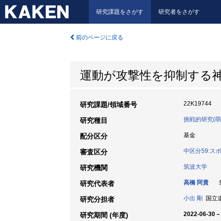
研究課題をさがす
研究者をさがす
前のページに戻る
運動が攻撃性を抑制する
22K19744
研究課題/領域番号
挑戦的研究(萌
研究種目
基金
配分区分
中区分59:
審査区分
筑波大学
研究機関
高橋 阿貴
筑
研究代表者
小出 剛
国立遺伝
研究分担者
2022-06-30 –
研究期間 (年度)