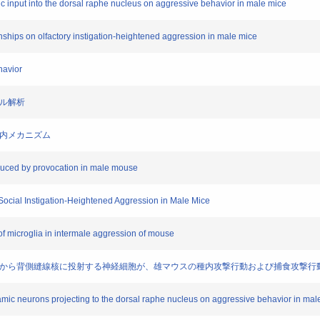
 input into the dorsal raphe nucleus on aggressive behavior in male mice
ships on olfactory instigation-heightened aggression in male mice
havior
ール解析
脳内メカニズム
duced by provocation in male mouse
cial Instigation-Heightened Aggression in Male Mice
f microglia in intermale aggression of mouse
外側視床下部から背側縫線核に投射する神経細胞が、雄マウスの種内攻撃行動および捕食攻撃
amic neurons projecting to the dorsal raphe nucleus on aggressive behavior in mal