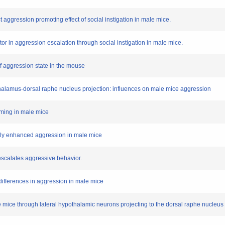
aggression promoting effect of social instigation in male mice.
r in aggression escalation through social instigation in male mice.
aggression state in the mouse
halamus-dorsal raphe nucleus projection: influences on male mice aggression
ming in male mice
ly enhanced aggression in male mice
escalates aggressive behavior.
ifferences in aggression in male mice
ice through lateral hypothalamic neurons projecting to the dorsal raphe nucleus