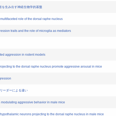
個体差を生み出す神経生物学的基盤
ltifaceted role of the dorsal raphe nucleus
ion traits and the role of microglia as mediators
ated aggression in rodent models
ecting to the dorsal raphe nucleus promote aggressive arousal in mice
ression
入ブリーダーによる違い
 modulating aggressive behavior in male mice
hypothalamic neurons projecting to the dorsal raphe nucleus in male mice