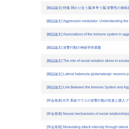
[雑誌論文] 特集 関わり合う脳 Ⅲ.争う脳 攻撃性の
[雑誌論文] Aggression modulator: Understanding the mu
[雑誌論文] Associations of the immune system in aggress
[雑誌論文] 攻撃行動の神経学的基盤
[雑誌論文] The role of social isolation stress in escal
[雑誌論文] Lateral habenula glutamatergic neurons proj
[雑誌論文] Link Between the Immune System and Agg
[学会発表] ICR 系統マウスの攻撃行動の性差と購
[学会発表] Neural mechanisms of social relationships
[学会発表] Modulating attack intensity through lateral 