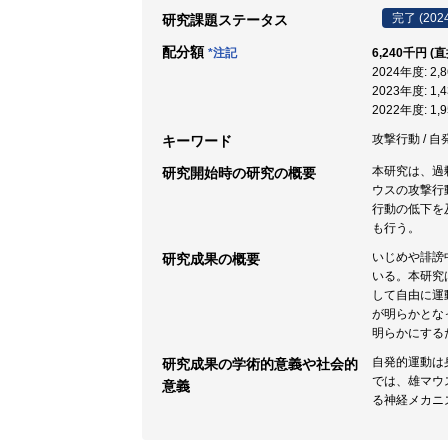
完了 (202
研究課題ステータス
配分額
*注記
6,240千円 (
2024年度: 2
2023年度: 1
2022年度: 1
攻撃行動 / 自
キーワード
本研究は、過
研究開始時の研究の概要
ウスの攻撃行
行動の低下を
も行う。
いじめや誹謗
研究成果の概要
いる。本研究
して自由に運
が明らかとな
明らかにする
自発的運動は
研究成果の学術的意義や社会的
では、雄マウ
意義
る神経メカニ