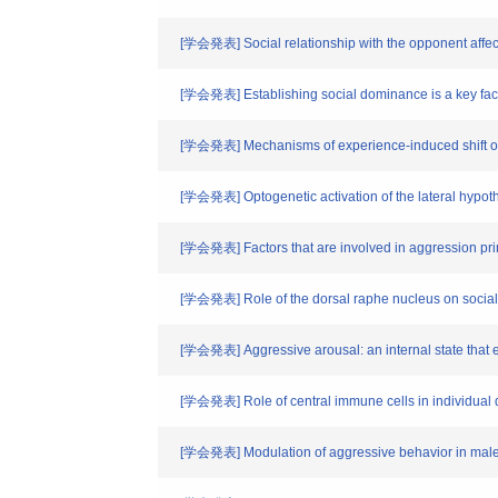
[学会発表] Social relationship with the opponent affect 
[学会発表] Establishing social dominance is a key facto
[学会発表] Mechanisms of experience-induced shift of 
[学会発表] Optogenetic activation of the lateral hypot
[学会発表] Factors that are involved in aggression pri
[学会発表] Role of the dorsal raphe nucleus on social
[学会発表] Aggressive arousal: an internal state that 
[学会発表] Role of central immune cells in individual d
[学会発表] Modulation of aggressive behavior in male m