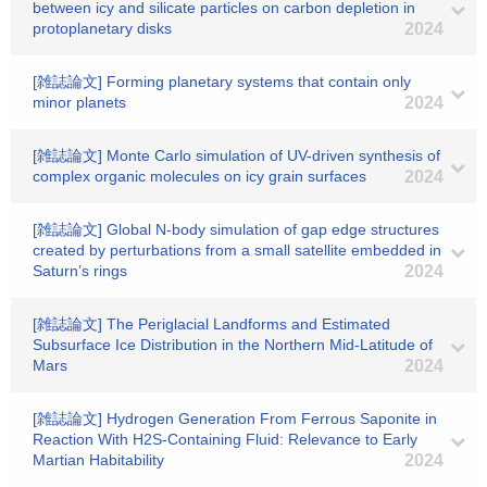
between icy and silicate particles on carbon depletion in
protoplanetary disks
2024
[雑誌論文] Forming planetary systems that contain only
minor planets
2024
[雑誌論文] Monte Carlo simulation of UV-driven synthesis of
complex organic molecules on icy grain surfaces
2024
[雑誌論文] Global N-body simulation of gap edge structures
created by perturbations from a small satellite embedded in
Saturn’s rings
2024
[雑誌論文] The Periglacial Landforms and Estimated
Subsurface Ice Distribution in the Northern Mid‐Latitude of
Mars
2024
[雑誌論文] Hydrogen Generation From Ferrous Saponite in
Reaction With H2S‐Containing Fluid: Relevance to Early
Martian Habitability
2024