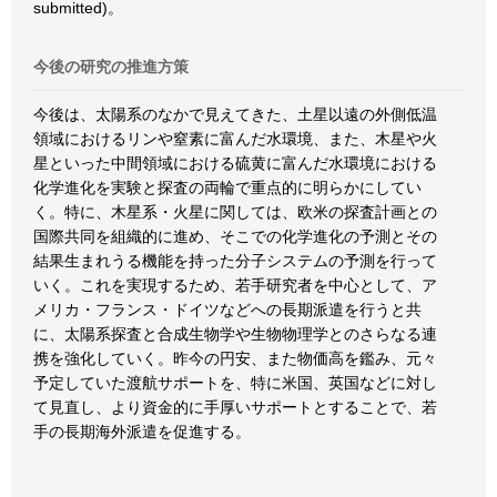
submitted)。
今後の研究の推進方策
今後は、太陽系のなかで見えてきた、土星以遠の外側低温
領域におけるリンや窒素に富んだ水環境、また、木星や火
星といった中間領域における硫黄に富んだ水環境における
化学進化を実験と探査の両輪で重点的に明らかにしてい
く。特に、木星系・火星に関しては、欧米の探査計画との
国際共同を組織的に進め、そこでの化学進化の予測とその
結果生まれうる機能を持った分子システムの予測を行って
いく。これを実現するため、若手研究者を中心として、ア
メリカ・フランス・ドイツなどへの長期派遣を行うと共
に、太陽系探査と合成生物学や生物物理学とのさらなる連
携を強化していく。昨今の円安、また物価高を鑑み、元々
予定していた渡航サポートを、特に米国、英国などに対し
て見直し、より資金的に手厚いサポートとすることで、若
手の長期海外派遣を促進する。