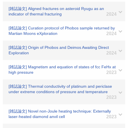
[雑誌論文] Aligned fractures on asteroid Ryugu as an
indicator of thermal fracturing
2024
[雑誌論文] Curation protocol of Phobos sample returned by
Martian Moons eXploration
2024
[雑誌論文] Origin of Phobos and Deimos Awaiting Direct
Exploration
2024
[雑誌論文] Magnetism and equation of states of fcc FeHx at
high pressure
2023
[雑誌論文] Thermal conductivity of platinum and periclase
under extreme conditions of pressure and temperature
2023
[雑誌論文] Novel non-Joule heating technique: Externally
laser-heated diamond anvil cell
2023