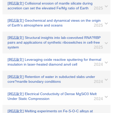
[雑誌論文] Collisional erosion of mantle silicate during
accretion can set the elevated Fe/Mg ratio of Earth
2025
[雑誌論文] Geochemical and dynamical views on the origin
of Earth's atmosphere and oceans
2025
[雑誌論文] Structural insights into lab-coevolved RNA?RBP
pairs and applications of synthetic riboswitches in cell-free
system
2025
[雑誌論文] Leveraging oxide reactive sputtering for thermal
insulation in laser-heated diamond anvil cell
2024
[雑誌論文] Retention of water in subducted slabs under
core?mantle boundary conditions
2024
[雑誌論文] Electrical Conductivity of Dense MgSiO3 Melt
Under Static Compression
2024
[雑誌論文] Melting experiments on Fe-S-O-C alloys at