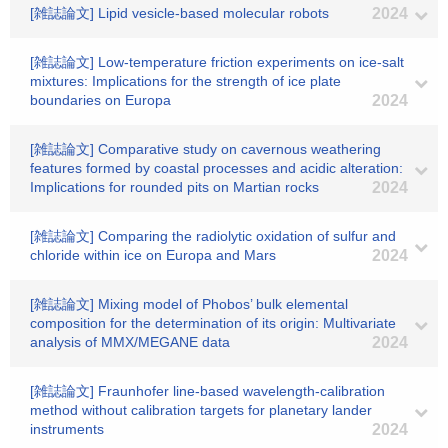
[雑誌論文] Lipid vesicle-based molecular robots
2024
[雑誌論文] Low-temperature friction experiments on ice-salt
mixtures: Implications for the strength of ice plate
boundaries on Europa
2024
[雑誌論文] Comparative study on cavernous weathering
features formed by coastal processes and acidic alteration:
Implications for rounded pits on Martian rocks
2024
[雑誌論文] Comparing the radiolytic oxidation of sulfur and
chloride within ice on Europa and Mars
2024
[雑誌論文] Mixing model of Phobos’ bulk elemental
composition for the determination of its origin: Multivariate
analysis of MMX/MEGANE data
2024
[雑誌論文] Fraunhofer line-based wavelength-calibration
method without calibration targets for planetary lander
instruments
2024