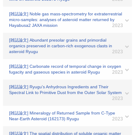
[雑誌論文] Noble gas mass-spectrometry for extraterrestrial
micro-samples: analyses of asteroid matter returned by
Hayabusa2 JAXA mission
2023
[雑誌論文] Abundant presolar grains and primordial
organics preserved in carbon-rich exogenous clasts in
asteroid Ryugu
2023
[雑誌論文] Carbonate record of temporal change in oxygen
fugacity and gaseous species in asteroid Ryugu
2023
[雑誌論文] Ryugu's Anhydrous Ingredients and Their
Spectral Link to Primitive Dust from the Outer Solar System
2023
[雑誌論文] Mineralogy of Returned Sample from C-Type
Near-Earth Asteroid (162173) Ryugu
2023
[雑誌論文] The spatial distribution of soluble organic matter