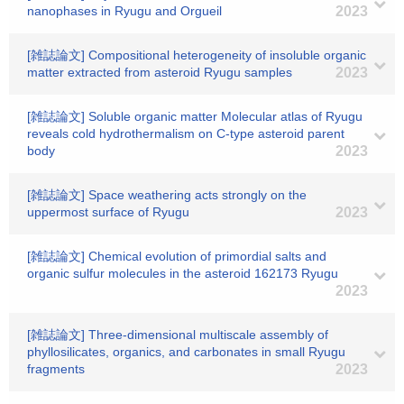
nanophases in Ryugu and Orgueil
2023
[雑誌論文] Compositional heterogeneity of insoluble organic
matter extracted from asteroid Ryugu samples
2023
[雑誌論文] Soluble organic matter Molecular atlas of Ryugu
reveals cold hydrothermalism on C-type asteroid parent
body
2023
[雑誌論文] Space weathering acts strongly on the
uppermost surface of Ryugu
2023
[雑誌論文] Chemical evolution of primordial salts and
organic sulfur molecules in the asteroid 162173 Ryugu
2023
[雑誌論文] Three‐dimensional multiscale assembly of
phyllosilicates, organics, and carbonates in small Ryugu
fragments
2023