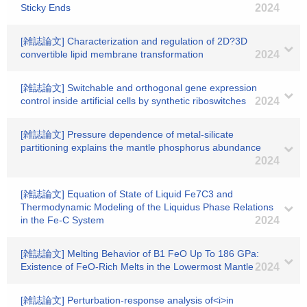
Sticky Ends
2024
[雑誌論文] Characterization and regulation of 2D?3D
convertible lipid membrane transformation
2024
[雑誌論文] Switchable and orthogonal gene expression
control inside artificial cells by synthetic riboswitches
2024
[雑誌論文] Pressure dependence of metal-silicate
partitioning explains the mantle phosphorus abundance
2024
[雑誌論文] Equation of State of Liquid Fe7C3 and
Thermodynamic Modeling of the Liquidus Phase Relations
in the Fe-C System
2024
[雑誌論文] Melting Behavior of B1 FeO Up To 186 GPa:
Existence of FeO‐Rich Melts in the Lowermost Mantle
2024
[雑誌論文] Perturbation-response analysis of<i>in