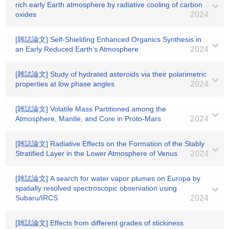
rich early Earth atmosphere by radiative cooling of carbon
oxides
2024
[雑誌論文] Self-Shielding Enhanced Organics Synthesis in
an Early Reduced Earth’s Atmosphere
2024
[雑誌論文] Study of hydrated asteroids via their polarimetric
properties at low phase angles
2024
[雑誌論文] Volatile Mass Partitioned among the
Atmosphere, Mantle, and Core in Proto-Mars
2024
[雑誌論文] Radiative Effects on the Formation of the Stably
Stratified Layer in the Lower Atmosphere of Venus
2024
[雑誌論文] A search for water vapor plumes on Europa by
spatially resolved spectroscopic observation using
Subaru/IRCS
2024
[雑誌論文] Effects from different grades of stickiness