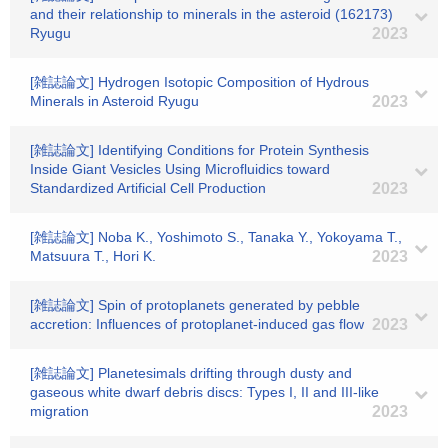
and their relationship to minerals in the asteroid (162173)
Ryugu
2023
[雑誌論文] Hydrogen Isotopic Composition of Hydrous
Minerals in Asteroid Ryugu
2023
[雑誌論文] Identifying Conditions for Protein Synthesis
Inside Giant Vesicles Using Microfluidics toward
Standardized Artificial Cell Production
2023
[雑誌論文] Noba K., Yoshimoto S., Tanaka Y., Yokoyama T.,
Matsuura T., Hori K.
2023
[雑誌論文] Spin of protoplanets generated by pebble
accretion: Influences of protoplanet-induced gas flow
2023
[雑誌論文] Planetesimals drifting through dusty and
gaseous white dwarf debris discs: Types I, II and III-like
migration
2023