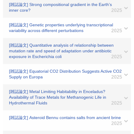
[雑誌論文] Strong compositional gradient in the Earth's
inner core?
2025
[雑誌論文] Genetic properties underlying transcriptional
variability across different perturbations
2025
[雑誌論文] Quantitative analysis of relationship between
mutation rate and speed of adaptation under antibiotic
exposure in Escherichia coli
2025
[雑誌論文] Equatorial CO2 Distribution Suggests Active CO2
Supply on Europa
2025
[雑誌論文] Metal Limiting Habitability in Enceladus?
Availability of Trace Metals for Methanogenic Life in
Hydrothermal Fluids
2025
[雑誌論文] Asteroid Bennu contains salts from ancient brine
2025