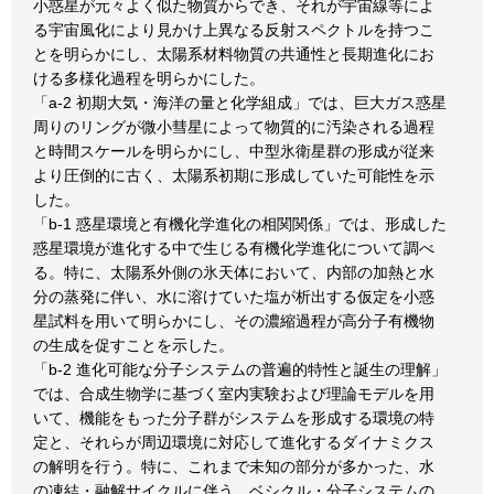
小惑星が元々よく似た物質からでき、それが宇宙線等によ
る宇宙風化により見かけ上異なる反射スペクトルを持つこ
とを明らかにし、太陽系材料物質の共通性と長期進化にお
ける多様化過程を明らかにした。
「a-2 初期大気・海洋の量と化学組成」では、巨大ガス惑星
周りのリングが微小彗星によって物質的に汚染される過程
と時間スケールを明らかにし、中型氷衛星群の形成が従来
より圧倒的に古く、太陽系初期に形成していた可能性を示
した。
「b-1 惑星環境と有機化学進化の相関関係」では、形成した
惑星環境が進化する中で生じる有機化学進化について調べ
る。特に、太陽系外側の氷天体において、内部の加熱と水
分の蒸発に伴い、水に溶けていた塩が析出する仮定を小惑
星試料を用いて明らかにし、その濃縮過程が高分子有機物
の生成を促すことを示した。
「b-2 進化可能な分子システムの普遍的特性と誕生の理解」
では、合成生物学に基づく室内実験および理論モデルを用
いて、機能をもった分子群がシステムを形成する環境の特
定と、それらが周辺環境に対応して進化するダイナミクス
の解明を行う。特に、これまで未知の部分が多かった、水
の凍結・融解サイクルに伴う、ベシクル・分子システムの