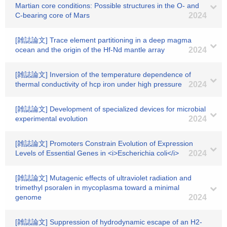
Martian core conditions: Possible structures in the O- and
C-bearing core of Mars
2024
[雑誌論文] Trace element partitioning in a deep magma
ocean and the origin of the Hf-Nd mantle array
2024
[雑誌論文] Inversion of the temperature dependence of
thermal conductivity of hcp iron under high pressure
2024
[雑誌論文] Development of specialized devices for microbial
experimental evolution
2024
[雑誌論文] Promoters Constrain Evolution of Expression
Levels of Essential Genes in <i>Escherichia coli</i>
2024
[雑誌論文] Mutagenic effects of ultraviolet radiation and
trimethyl psoralen in mycoplasma toward a minimal
genome
2024
[雑誌論文] Suppression of hydrodynamic escape of an H2-