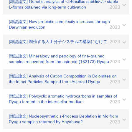
[雑誌論文] Genetic analysis of <i>Bacillus subtilis</i> stable
L-forms obtained via long-term cultivation
2023
[雑誌論文] How prebiotic complexity increases through
Darwinian evolution
2023
[雑誌論文] 増殖する人工分子システムの構築にむけて
2023
[雑誌論文] Mineralogy and petrology of fine‐grained
samples recovered from the asteroid (162173) Ryugu
2023
[雑誌論文] Analysis of Cation Composition in Dolomites on
the Intact Particles Sampled from Asteroid Ryugu
2023
[雑誌論文] Polycyclic aromatic hydrocarbons in samples of
Ryugu formed in the interstellar medium
2023
[雑誌論文] Nucleosynthetic s-Process Depletion in Mo from
Ryugu samples returned by Hayabusa2
2023