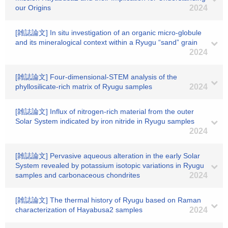
our Origins
2024
[雑誌論文] In situ investigation of an organic micro‐globule
and its mineralogical context within a Ryugu “sand” grain
2024
[雑誌論文] Four‐dimensional‐STEM analysis of the
phyllosilicate‐rich matrix of Ryugu samples
2024
[雑誌論文] Influx of nitrogen-rich material from the outer
Solar System indicated by iron nitride in Ryugu samples
2024
[雑誌論文] Pervasive aqueous alteration in the early Solar
System revealed by potassium isotopic variations in Ryugu
samples and carbonaceous chondrites
2024
[雑誌論文] The thermal history of Ryugu based on Raman
characterization of Hayabusa2 samples
2024