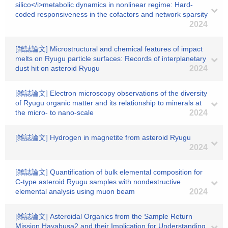
silico</i>metabolic dynamics in nonlinear regime: Hard-
coded responsiveness in the cofactors and network sparsity
2024
[雑誌論文] Microstructural and chemical features of impact
melts on Ryugu particle surfaces: Records of interplanetary
dust hit on asteroid Ryugu
2024
[雑誌論文] Electron microscopy observations of the diversity
of Ryugu organic matter and its relationship to minerals at
the micro‐ to nano‐scale
2024
[雑誌論文] Hydrogen in magnetite from asteroid Ryugu
2024
[雑誌論文] Quantification of bulk elemental composition for
C‐type asteroid Ryugu samples with nondestructive
elemental analysis using muon beam
2024
[雑誌論文] Asteroidal Organics from the Sample Return
Mission Hayabusa2 and their Implication for Understanding