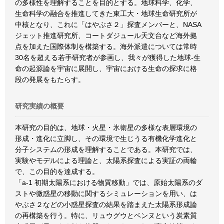
の多様性を理解することを目的とする。地球科学、化学、
生命科学の融合を推進してきた東工大・地球生命研究所が
中核となり、これに「はやぶさ２」探査メンバーと、NASA
ジェット推進研究所、コートダジュール天文台など海外拠
点を加えた国際体制を構築する。海外派遣については常時
30名を超える若手研究者が参画し、我々が獲得した地球-生
命の起源論を宇宙に展開し、宇宙における生命の探求に格
段の発展をもたらす。
研究実績の概要
本研究の目的は、地球・火星・氷衛星の多様な表層環境の
形成・進化に立脚し、その環境で生じうる有機化学進化と
分子システムの形成を理解することである。本研究では、
実験やモデルによる理論と、太陽系探査による実証の両輪
で、この目的を達成する。
「a-1 初期太陽系における物質移動」では、原始太陽系のダ
ストや微惑星の移動に関するシミュレーションを用い、は
やぶさ２などの小惑星探査の結果を踏まえた太陽系形成論
の再構築を行う。特に、リュウグウとベンヌという炭素質