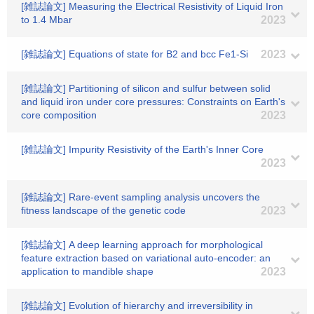
[雑誌論文] Measuring the Electrical Resistivity of Liquid Iron
to 1.4 Mbar
2023
[雑誌論文] Equations of state for B2 and bcc Fe1-Si
2023
[雑誌論文] Partitioning of silicon and sulfur between solid
and liquid iron under core pressures: Constraints on Earth's
core composition
2023
[雑誌論文] Impurity Resistivity of the Earth's Inner Core
2023
[雑誌論文] Rare-event sampling analysis uncovers the
fitness landscape of the genetic code
2023
[雑誌論文] A deep learning approach for morphological
feature extraction based on variational auto-encoder: an
application to mandible shape
2023
[雑誌論文] Evolution of hierarchy and irreversibility in