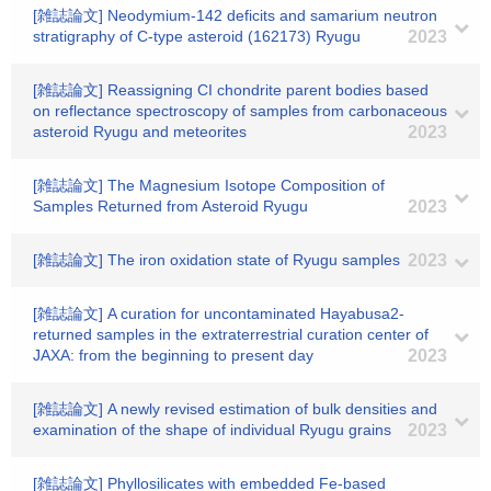
[雑誌論文] Neodymium‐142 deficits and samarium neutron
stratigraphy of C‐type asteroid (162173) Ryugu
2023
[雑誌論文] Reassigning CI chondrite parent bodies based
on reflectance spectroscopy of samples from carbonaceous
asteroid Ryugu and meteorites
2023
[雑誌論文] The Magnesium Isotope Composition of
Samples Returned from Asteroid Ryugu
2023
[雑誌論文] The iron oxidation state of Ryugu samples
2023
[雑誌論文] A curation for uncontaminated Hayabusa2-
returned samples in the extraterrestrial curation center of
JAXA: from the beginning to present day
2023
[雑誌論文] A newly revised estimation of bulk densities and
examination of the shape of individual Ryugu grains
2023
[雑誌論文] Phyllosilicates with embedded Fe‐based