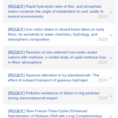
[雑誌論文] Rapid hydrolysis rates of thio- and phosphate
esters constrain the origin of metabolism to cool, acidic to
neutral environments
2024
[雑誌論文] Iron redox states in closed-basin lakes on early
Mars: Its sensitivity to water chemistry, hydrology, and
atmospheric composition
2024
[雑誌論文] Reaction of size-selected iron-oxide cluster
cations with methane: a model study of rapid methane loss
in Mars’ atmosphere
2024
[雑誌論文] Aqueous alteration in icy planetesimals: The
effect of outward transport of gaseous hydrogen
2024
[雑誌論文] Pollution resistance of Saturn’s ring particles
during micrometeoroid impact
2024
[雑誌論文] Slow Freeze‐Thaw Cycles Enhanced
Hybridization of Kilobase DNA with Long Complementary