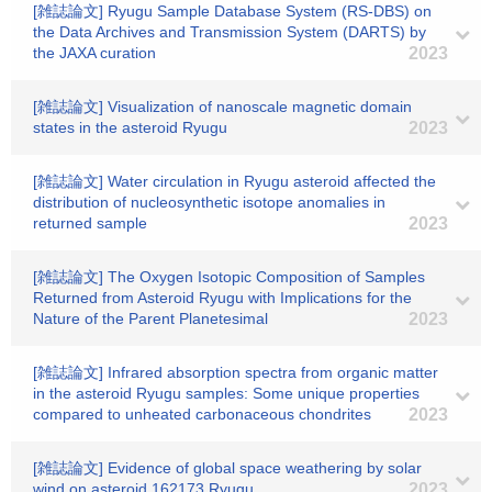
[雑誌論文] Ryugu Sample Database System (RS-DBS) on
the Data Archives and Transmission System (DARTS) by
the JAXA curation
2023
[雑誌論文] Visualization of nanoscale magnetic domain
states in the asteroid Ryugu
2023
[雑誌論文] Water circulation in Ryugu asteroid affected the
distribution of nucleosynthetic isotope anomalies in
returned sample
2023
[雑誌論文] The Oxygen Isotopic Composition of Samples
Returned from Asteroid Ryugu with Implications for the
Nature of the Parent Planetesimal
2023
[雑誌論文] Infrared absorption spectra from organic matter
in the asteroid Ryugu samples: Some unique properties
compared to unheated carbonaceous chondrites
2023
[雑誌論文] Evidence of global space weathering by solar
wind on asteroid 162173 Ryugu
2023