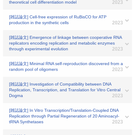
theoretical cell differentiation model
2023
[雑誌論文] Cell-free expression of RuBisCO for ATP
production in the synthetic cells
2023
[雑誌論文] Emergence of linkage between cooperative RNA
replicators encoding replication and metabolic enzymes
through experimental evolution
2023
[雑誌論文] Minimal RNA self-reproduction discovered from a
random pool of oligomers
2023
[雑誌論文] Investigation of Compatibility between DNA
Replication, Transcription, and Translation for Vitro Central
Dogma
2023
[雑誌論文] In Vitro Transcription/Translation-Coupled DNA
Replication through Partial Regeneration of 20 Aminoacyl-
tRNA Synthetases
2023