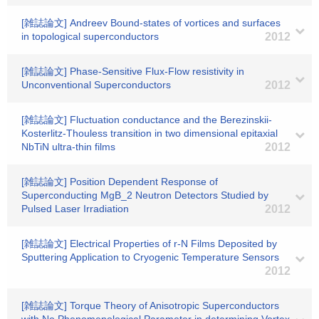
[雑誌論文] Andreev Bound-states of vortices and surfaces
in topological superconductors
2012
[雑誌論文] Phase-Sensitive Flux-Flow resistivity in
Unconventional Superconductors
2012
[雑誌論文] Fluctuation conductance and the Berezinskii-
Kosterlitz-Thouless transition in two dimensional epitaxial
NbTiN ultra-thin films
2012
[雑誌論文] Position Dependent Response of
Superconducting MgB_2 Neutron Detectors Studied by
Pulsed Laser Irradiation
2012
[雑誌論文] Electrical Properties of r-N Films Deposited by
Sputtering Application to Cryogenic Temperature Sensors
2012
[雑誌論文] Torque Theory of Anisotropic Superconductors