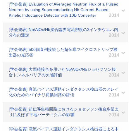
[学会発表] Evaluation of Averaged Neutron Flux of a Pulsed
Neutron by using Superconducting Nb Current-Biased
Kinetic Inductance Detector with 10B Converter
2014
[学会発表] Nb/AlOx/Nb接合臨界電流密度の3インチウエハ内
分布の測定
2014
[学会発表] 500個直列接続した超伝導マイクロストリップ検
出器の光応答
2014
[学会発表] 大面積接合を用いたNb/AlOx/Nbジョセフソン接
合トンネルバリアの欠陥評価
2014
[学会発表] 直流バイアス運動インダクタンス検出器のアレイ
化のためのバイナリ変換回路の評価
2014
[学会発表] 超伝導集積回路におけるジョセフソン接合歩留ま
りに及ぼす下地パーティクルの影響
2014
[学会発表] 電流バイアス運動インダクタンス検出器による中