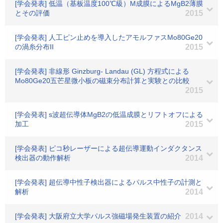
[学会発表] 低温（基板温度100℃級）M成膜によるMgB2薄膜
とその評価
2015
[学会発表] 人工ピン止めを導入したアモルファスMo80Ge20
の渦糸分布II
2015
[学会発表] 非線形 Ginzburg- Landau (GL) 方程式による
Mo80Ge20五芒星微小板の磁束分布計算と実験との比較
2015
[学会発表] s波超伝導体MgB2の低温成膜とリフトオフによる
加工
2015
[学会発表] ピコ秒レーザーによる超伝導運動インダクタンス
検出器の動作解析
2014
[学会発表] 超伝導中性子検出器によるパルス中性子の計測と
解析
2014
[学会発表] 大阪府立大学パルス強磁場発生装置の紹介
2014