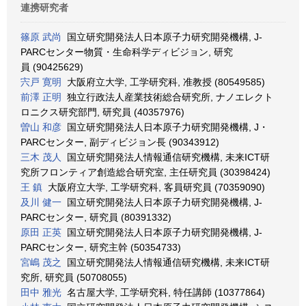
連携研究者
篠原 武尚
国立研究開発法人日本原子力研究開発機構, J-
PARCセンター物質・生命科学ディビジョン, 研究
員 (90425629)
宍戸 寛明
大阪府立大学, 工学研究科, 准教授 (80549585)
前澤 正明
独立行政法人産業技術総合研究所, ナノエレクト
ロニクス研究部門, 研究員 (40357976)
曽山 和彦
国立研究開発法人日本原子力研究開発機構, J・
PARCセンター, 副ディビジョン長 (90343912)
三木 茂人
国立研究開発法人情報通信研究機構, 未来ICT研
究所フロンティア創造総合研究室, 主任研究員 (30398424)
王 鎮
大阪府立大学, 工学研究科, 客員研究員 (70359090)
及川 健一
国立研究開発法人日本原子力研究開発機構, J-
PARCセンター, 研究員 (80391332)
原田 正英
国立研究開発法人日本原子力研究開発機構, J-
PARCセンター, 研究主幹 (50354733)
宮嶋 茂之
国立研究開発法人情報通信研究機構, 未来ICT研
究所, 研究員 (50708055)
田中 雅光
名古屋大学, 工学研究科, 特任講師 (10377864)