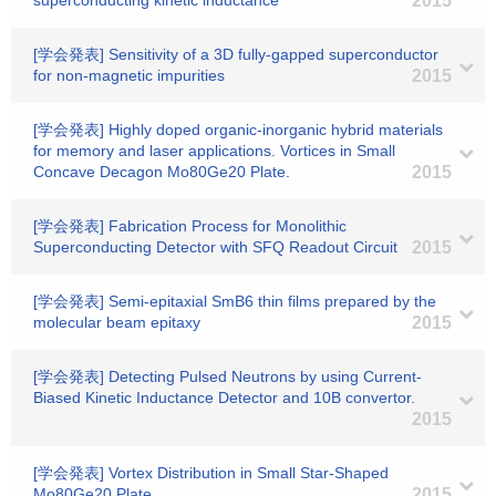
superconducting kinetic inductance
2015
[学会発表] Sensitivity of a 3D fully-gapped superconductor
for non-magnetic impurities
2015
[学会発表] Highly doped organic-inorganic hybrid materials
for memory and laser applications. Vortices in Small
Concave Decagon Mo80Ge20 Plate.
2015
[学会発表] Fabrication Process for Monolithic
Superconducting Detector with SFQ Readout Circuit
2015
[学会発表] Semi-epitaxial SmB6 thin films prepared by the
molecular beam epitaxy
2015
[学会発表] Detecting Pulsed Neutrons by using Current-
Biased Kinetic Inductance Detector and 10B convertor.
2015
[学会発表] Vortex Distribution in Small Star-Shaped
Mo80Ge20 Plate
2015