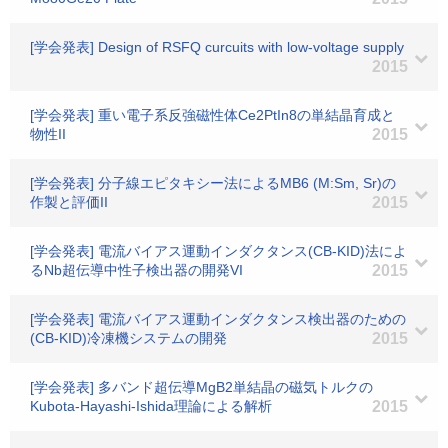
[学会発表] Design of RSFQ curcuits with low-voltage supply
2015
[学会発表] 重い電子系反強磁性体Ce2PtIn8の単結晶育成と
物性II
2015
[学会発表] 分子線エピタキシー法によるMB6 (M:Sm, Sr)の
作製と評価II
2015
[学会発表] 電流バイアス運動インダクタンス(CB-KID)法によ
るNb超伝導中性子検出器の開発VI
2015
[学会発表] 電流バイアス運動インダクタンス検出器のための
(CB-KID)冷凍機システムの開発
2015
[学会発表] 多バンド超伝導MgB2単結晶の磁気トルクの
Kubota-Hayashi-Ishida理論による解析
2015