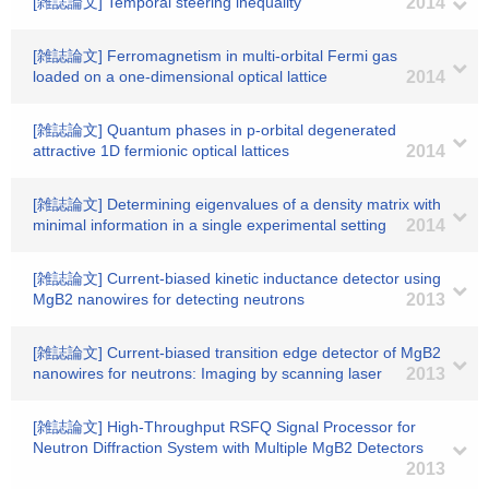
[雑誌論文] Temporal steering inequality
2014
[雑誌論文] Ferromagnetism in multi-orbital Fermi gas
loaded on a one-dimensional optical lattice
2014
[雑誌論文] Quantum phases in p-orbital degenerated
attractive 1D fermionic optical lattices
2014
[雑誌論文] Determining eigenvalues of a density matrix with
minimal information in a single experimental setting
2014
[雑誌論文] Current-biased kinetic inductance detector using
MgB2 nanowires for detecting neutrons
2013
[雑誌論文] Current-biased transition edge detector of MgB2
nanowires for neutrons: Imaging by scanning laser
2013
[雑誌論文] High-Throughput RSFQ Signal Processor for
Neutron Diffraction System with Multiple MgB2 Detectors
2013