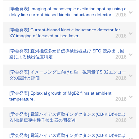
[学会発表] Imaging of mesoscopic excitation spot by using a
delay line current-biased kinetic inductance detector.
2016
[学会発表] Current-biased kinetic inductance detector for
XY imaging of focused pulsed laser.
2016
[学会発表] 直列接続多元超伝導検出器及び SFQ 読み出し回
路による検出位置特定
2016
[学会発表] イメージングに向けた単一磁束量子5:32エンコー
ダの設計と評価
2016
[学会発表] Epitaxial growth of MgB2 films at ambient
temperature.
2016
[学会発表] 電流バイアス運動インダクタンス(CB-KID)法によ
るNb超伝導中性子検出器の開発VII
2016
[学会発表] 電流バイアス運動インダクタンス(CB-KID)法によ