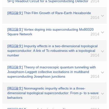
SFQ Readout Circuit for a Superconducting Detector
2014
[雑誌論文] Thin Film Growth of Rare-Earth Hexaboride
2014
[雑誌論文] Vortex doping into superconducting Mo80320
Square Network
2014
[雑誌論文] Impurity effects in a two-dimensional topological
superconductor: A link of Tc-robustness with a topological
number
2014
[雑誌論文] Theory of macroscopic quantum tunneling with
Josephson-Leggett collective excitations in multiband
superconducting Josephson junctions
2014
[雑誌論文] Nonmagnetic impurity effects in a three-
dimensional topological superconductor: From p- to s-wave
behaviors
2014