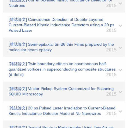
[雑誌論文] Current-Biased Kinetic Inductance Detector for
Neutrons
2015
[雑誌論文] Coincidence Detection of Double-Layered
Current-Biased Kinetic Inductance Detectors using a 20 ps
Pulsed Laser
2015
[雑誌論文] Semi-epitaxial SmB6 thin Films prepared by the
molecular beam epitaxy
2015
[雑誌論文] Twin boundary effects on spontaneous half-
quantized vortices in superconducting composite structures
(d-dot’s)
2015
[雑誌論文] Vector Pickup System Customized for Scanning
SQUID Microscopy
2015
[雑誌論文] 20 ps Pulsed Laser Irradiation to Current-Biased
Kinetic Inductance Detector Made of Nb Nanowires
2015
[雑誌論文] Toward Neutron Radiography Using Two Arrays