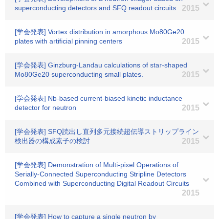
superconducting detectors and SFQ readout circuits
2015
[学会発表] Vortex distribution in amorphous Mo80Ge20
plates with artificial pinning centers
2015
[学会発表] Ginzburg-Landau calculations of star-shaped
Mo80Ge20 superconducting small plates.
2015
[学会発表] Nb-based current-biased kinetic inductance
detector for neutron
2015
[学会発表] SFQ読出し直列多元接続超伝導ストリップライン
検出器の構成素子の検討
2015
[学会発表] Demonstration of Multi-pixel Operations of
Serially-Connected Superconducting Stripline Detectors
Combined with Superconducting Digital Readout Circuits
2015
[学会発表] How to capture a single neutron by