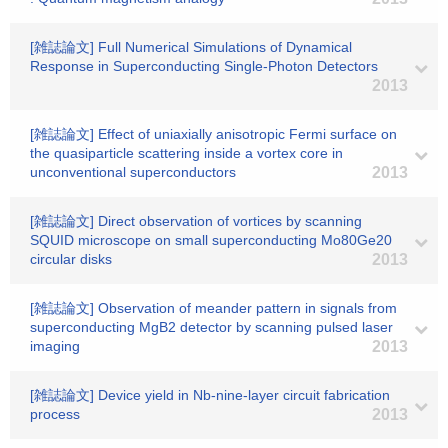
[雑誌論文] Full Numerical Simulations of Dynamical
Response in Superconducting Single-Photon Detectors
2013
[雑誌論文] Effect of uniaxially anisotropic Fermi surface on
the quasiparticle scattering inside a vortex core in
unconventional superconductors
2013
[雑誌論文] Direct observation of vortices by scanning
SQUID microscope on small superconducting Mo80Ge20
circular disks
2013
[雑誌論文] Observation of meander pattern in signals from
superconducting MgB2 detector by scanning pulsed laser
imaging
2013
[雑誌論文] Device yield in Nb-nine-layer circuit fabrication
process
2013