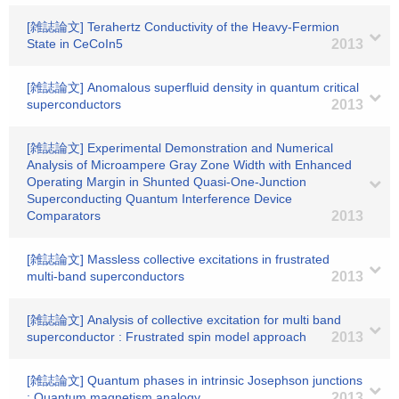
[雑誌論文] Terahertz Conductivity of the Heavy-Fermion
State in CeCoIn5
2013
[雑誌論文] Anomalous superfluid density in quantum critical
superconductors
2013
[雑誌論文] Experimental Demonstration and Numerical
Analysis of Microampere Gray Zone Width with Enhanced
Operating Margin in Shunted Quasi-One-Junction
Superconducting Quantum Interference Device
Comparators
2013
[雑誌論文] Massless collective excitations in frustrated
multi-band superconductors
2013
[雑誌論文] Analysis of collective excitation for multi band
superconductor : Frustrated spin model approach
2013
[雑誌論文] Quantum phases in intrinsic Josephson junctions
: Quantum magnetism analogy
2013