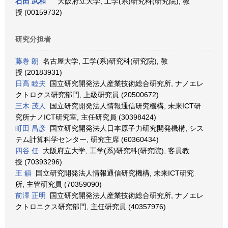
石田 武和
大阪府立大学, 工学(系)研究科(研究院), 教
授 (00159732)
研究分担者
藤巻 朗
名古屋大学, 工学(系)研究科(研究院), 教
授 (20183931)
日高 睦夫
国立研究開発法人産業技術総合研究所, ナノエレ
クトロクス研究部門, 上級研究員 (20500672)
三木 茂人
国立研究開発法人情報通信研究機構, 未来ICT研
究所ナノICT研究室, 主任研究員 (30398424)
町田 昌彦
国立研究開発法人日本原子力研究開発機構, シス
テム計算科学センター, 研究主席 (60360434)
四谷 任
大阪府立大学, 工学(系)研究科(研究院), 客員教
授 (70393296)
王 鎮
国立研究開発法人情報通信研究機構, 未来ICT研究
所, 主管研究員 (70359090)
前澤 正明
国立研究開発法人産業技術総合研究所, ナノエレ
クトロニクス研究部門, 主任研究員 (40357976)