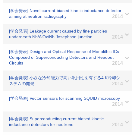
[学会発表] Novel current-biased kinetic inductance detector
aiming at neutron radiography
2014
[学会発表] Leakage current caused by fine particles
underneath Nb/AlOx/Nb Josephson junction
2014
[学会発表] Design and Optical Response of Monolithic ICs
Composed of Superconducting Detectors and Readout
Circuits
2014
[学会発表] 小さな冷却能力で高い汎用性を有する4 K冷却シ
ステムの開発
2014
[学会発表] Vector sensors for scanning SQUID microscopy
2014
[学会発表] Superconducting current biased kinetic
inductance detectors for neutrons
2014