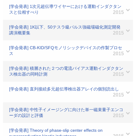
[学会発表] 1次元超伝導ワイヤーにおける運動インダクタン
スと位相すべり
2015
[学会発表] 1K以下、50テスラ級パルス強磁場磁化測定開発
講演概要集
2015
[学会発表] CB-KID/SFQモノリシックデバイスの作製プロセ
ス
2015
[学会発表] 積層された２つの電流バイアス運動インダクタン
ス検出器の同時計測
2015
[学会発表] 直列接続多元超伝導検出器アレイの個別読出し
2015
[学会発表] 中性子イメージングに向けた単一磁束量子エンコ
ーダの設計と評価
2015
[学会発表] Theory of phase-slip center effects on