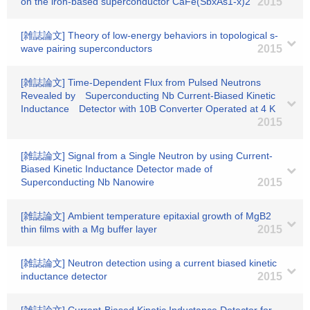
on the iron-based superconductor CaFe(SbxAs1-x)2
2015
[雑誌論文] Theory of low-energy behaviors in topological s-
wave pairing superconductors
2015
[雑誌論文] Time-Dependent Flux from Pulsed Neutrons
Revealed by Superconducting Nb Current-Biased Kinetic
Inductance Detector with 10B Converter Operated at 4 K
2015
[雑誌論文] Signal from a Single Neutron by using Current-
Biased Kinetic Inductance Detector made of
Superconducting Nb Nanowire
2015
[雑誌論文] Ambient temperature epitaxial growth of MgB2
thin films with a Mg buffer layer
2015
[雑誌論文] Neutron detection using a current biased kinetic
inductance detector
2015