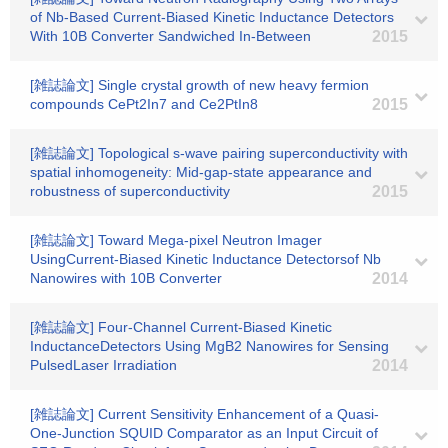
of Nb-Based Current-Biased Kinetic Inductance Detectors
With 10B Converter Sandwiched In-Between
2015
[雑誌論文] Single crystal growth of new heavy fermion
compounds CePt2In7 and Ce2PtIn8
2015
[雑誌論文] Topological s-wave pairing superconductivity with
spatial inhomogeneity: Mid-gap-state appearance and
robustness of superconductivity
2015
[雑誌論文] Toward Mega-pixel Neutron Imager
UsingCurrent-Biased Kinetic Inductance Detectorsof Nb
Nanowires with 10B Converter
2014
[雑誌論文] Four-Channel Current-Biased Kinetic
InductanceDetectors Using MgB2 Nanowires for Sensing
PulsedLaser Irradiation
2014
[雑誌論文] Current Sensitivity Enhancement of a Quasi-
One-Junction SQUID Comparator as an Input Circuit of