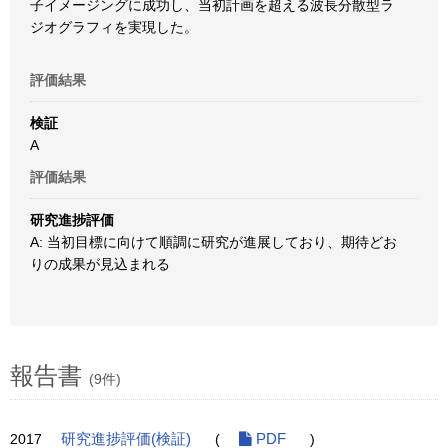
子イメージングに成功し、当初計画を超える波長分散型ラ
ジオグラフィを実現した。
評価結果
検証
A
評価結果
研究進捗評価
A: 当初目標に向けて順調に研究が進展しており、期待どお
りの成果が見込まれる
報告書
(9件)
2017
研究進捗評価(検証)
(
PDF
)