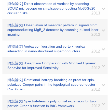
[雑誌論文] Direct observation of vortices by scanning
SQUID microscope on smallsuperconducting Mo80Ge20
circular disks
2013
[雑誌論文] Observation of meander pattern in signals from
superconducting MgB_2 detector by scanning pulsed laser
imaging
2012
[雑誌論文] Vortex configuration and vorteｘ-vortex
interaction in nano-structured superconductors
2012
[雑誌論文] Josephson Comparator with Modified Dynamic
Behavior for Improved Sensitivity
2012
[雑誌論文] Rotational isotropy breaking as proof for spin-
polarized Cooper pairs in the topological superconductor
CuxBi2Se3
2012
[雑誌論文] Spectral-density polynomial expansion for two-
particle Green's function in BdG framework
2012