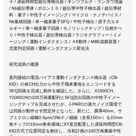
子 / 遅延時間型超伝導検出器 / ギンツブルク・ランダウ理論
/ Nb超伝導体 / ボロン１０ / 超伝導中性子検出器 / 超伝導材
料・素子 / 中性子イメージング / マイクロ・ナノデバイス /
Nb集積回路 / 単一磁束量子SFQ / 中性子検出 / 原子力エネ
ルギー / 単一磁束量子回路 / モノリシックチップ / 位相すべ
り / 中性子検出器 / 超伝導検出器 / ラジオグラフィー / イメ
ージング / 運動インダクタンス / ４K動作 / MBE成膜装置 /
尤度判定回路 / 運動インダクタンス変化法
研究成果の概要
直列接続の電流バイアス運動インダクタンス検出器（CB-
KID）の各CH出力から中性子飛来番地をエンコードする
SFQ回路を完成し動作を確認した。さらに、X1000CH、
Y1000CHの100万画素配列とSFQ読出回路の中性子イメー
ジングチップを完成させたが、J-PARCの過大ノイズ環境で
は回路が動作せず想定外となった。新たに、膜厚40nm、サ
ブミクロン線幅0.9μmのNbナノ細線（全長150ｍ）を22mm
角チップの15mm角有感域にXY直交配置した遅延時間型CB-
KID方式で位置同定を創出し、当初計画の100万画素級中性