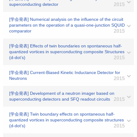
superconducting detector
2015
[学会発表] Numerical analysis on the influence of the circuit
parameters on the operation of a quasi-one-junction SQUID
comparator
2015
[学会発表] Effects of twin boundaries on spontaneous half-
quantized vortices in superconducting composite Structures
(d-dot’s)
2015
[学会発表] Current-Biased Kinetic Inductance Detector for
Neutrons
2015
[学会発表] Development of a neutron imager based on
superconducting detectors and SFQ readout circuits
2015
[学会発表] Twin boundary effects on spontaneous half-
quantized vortices in superconducting composite structures
(d-dot’s)
2015