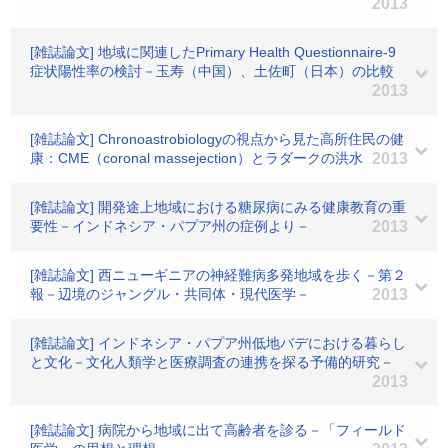
2013
[雑誌論文] 地域に関連したPrimary Health Questionnaire-9
症状陽性率の検討－玉寿（中国）、土佐町（日本）の比較
2013
[雑誌論文] Chronoastrobiologyの視点から見た高所住民の健
康：CME（coronal massejection）とラダークの洪水
2013
[雑誌論文] 開発途上地域における糖尿病にみる健康教育の重
要性－インドネシア・パプア州の症例より－
2013
[雑誌論文] 西ニューギニアの神経難病多発地域を歩く－第２
報－辺境のジャングル・共同体・現代医学－
2013
[雑誌論文] インドネシア・パプア州低地バデにおける暮らし
と文化－文化人類学と医療調査の連携を探る予備的研究－
2013
[雑誌論文] 病院から地域に出て高齢者を診る－「フィールド