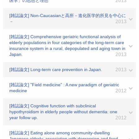
医学」の思想と理想
2013
[雑誌論文] Non-Caucasianと高所－進化医学的所見を中心に
－
2013
[雑誌論文] Comprehensive geriatric functional analysis of
elderly populations in four categories of the long-term care
insurance system in a rural, depopulated and aging town in
Japan.
2013
[雑誌論文] Long-term care prevention in Japan.
2013
[雑誌論文] "Field medicine" : A new paradigm of geriatric
medicine
2012
[雑誌論文] Cognitive function with subclinical
hypothyroidism in elderly people without dementia: one
year follow up.
2012
[雑誌論文] Eating alone among community-dwelling
Japanese elderly: association with depression and food