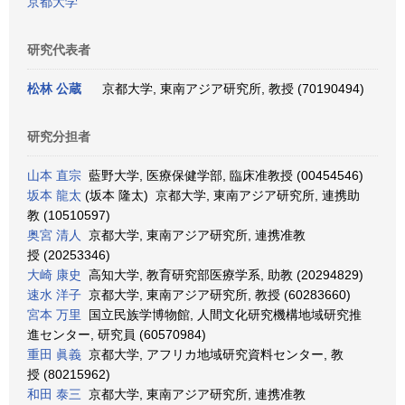
京都大学
研究代表者
松林 公蔵
京都大学, 東南アジア研究所, 教授 (70190494)
研究分担者
山本 直宗
藍野大学, 医療保健学部, 臨床准教授 (00454546)
坂本 龍太
(坂本 隆太) 京都大学, 東南アジア研究所, 連携助
教 (10510597)
奥宮 清人
京都大学, 東南アジア研究所, 連携准教
授 (20253346)
大崎 康史
高知大学, 教育研究部医療学系, 助教 (20294829)
速水 洋子
京都大学, 東南アジア研究所, 教授 (60283660)
宮本 万里
国立民族学博物館, 人間文化研究機構地域研究推
進センター, 研究員 (60570984)
重田 眞義
京都大学, アフリカ地域研究資料センター, 教
授 (80215962)
和田 泰三
京都大学, 東南アジア研究所, 連携准教