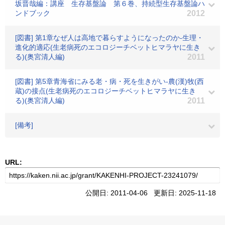
坂晋哉編：講座 生存基盤論 第６巻、持続型生存基盤論ハ
ンドブック
2012
[図書] 第1章なぜ人は高地で暮らすようになったのか-生理・
進化的適応(生老病死のエコロジーチベットヒマラヤに生き
る)(奥宮清人編)
2011
[図書] 第5章青海省にみる老・病・死を生きがい-農(漢)牧(西
蔵)の接点(生老病死のエコロジーチベットヒマラヤに生き
る)(奥宮清人編)
2011
[備考]
URL:
公開日: 2011-04-06 更新日: 2025-11-18