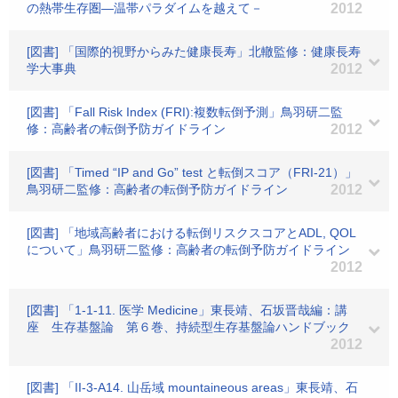
の熱帯生存圏—温帯パラダイムを越えて－
2012
[図書] 「国際的視野からみた健康長寿」北轍監修：健康長寿
学大事典
2012
[図書] 「Fall Risk Index (FRI):複数転倒予測」鳥羽研二監
修：高齢者の転倒予防ガイドライン
2012
[図書] 「Timed “IP and Go” test と転倒スコア（FRI-21）」
鳥羽研二監修：高齢者の転倒予防ガイドライン
2012
[図書] 「地域高齢者における転倒リスクスコアとADL, QOL
について」鳥羽研二監修：高齢者の転倒予防ガイドライン
2012
[図書] 「1-1-11. 医学 Medicine」東長靖、石坂晋哉編：講
座 生存基盤論 第６巻、持続型生存基盤論ハンドブック
2012
[図書] 「II-3-A14. 山岳域 mountaineous areas」東長靖、石