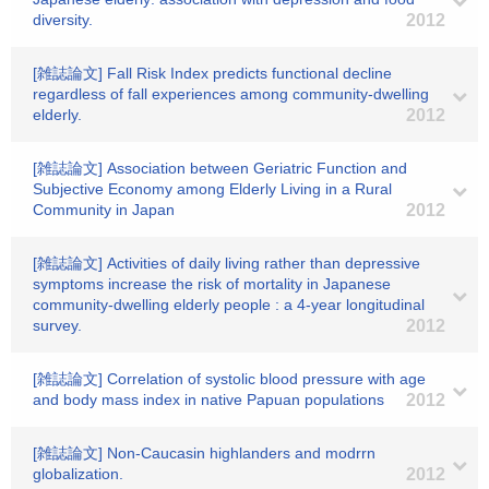
diversity.
2012
[雑誌論文] Fall Risk Index predicts functional decline
regardless of fall experiences among community-dwelling
elderly.
2012
[雑誌論文] Association between Geriatric Function and
Subjective Economy among Elderly Living in a Rural
Community in Japan
2012
[雑誌論文] Activities of daily living rather than depressive
symptoms increase the risk of mortality in Japanese
community-dwelling elderly people : a 4-year longitudinal
survey.
2012
[雑誌論文] Correlation of systolic blood pressure with age
and body mass index in native Papuan populations
2012
[雑誌論文] Non-Caucasin highlanders and modrrn
globalization.
2012