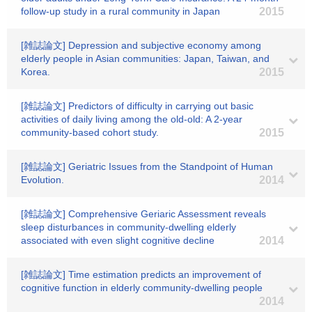
follow-up study in a rural community in Japan
2015
[雑誌論文] Depression and subjective economy among
elderly people in Asian communities: Japan, Taiwan, and
Korea.
2015
[雑誌論文] Predictors of difficulty in carrying out basic
activities of daily living among the old-old: A 2-year
community-based cohort study.
2015
[雑誌論文] Geriatric Issues from the Standpoint of Human
Evolution.
2014
[雑誌論文] Comprehensive Geriaric Assessment reveals
sleep disturbances in community-dwelling elderly
associated with even slight cognitive decline
2014
[雑誌論文] Time estimation predicts an improvement of
cognitive function in elderly community-dwelling people
2014