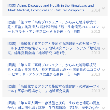
[図書] Aging, Diseases and Health in the Himalayas and
Tibet: Medical, Ecological and Cultural Viewpoints
2014
[図書] 「第６章「高所プロジェクト」からみた地球環境問
題・原論」奥宮清人/ 稲村哲哉編「続・生老病死のエコロジ
ー ヒマラヤ・アンデスに生きる身体・心・時間」
2013
[図書] 「高齢化するアジアと蔓延する糖尿病への対策－フィ
ールド医学の現場から－」地域研究コンソーシアム『地域研
究』編集委員会編「地域研究13巻1号」
2013
[図書] 「第６章「高所プロジェクト」からみた地球環境問
題・原論」奥宮清人、稲村哲哉編：続・生老病死のエコロジ
ー ヒマラヤ・アンデスに生きる身体・心・時間
2013
[図書] 「高齢化するアジアと蔓延する糖尿病への対策—フィ
ールド医学の現場から－」地球研究叢書
2013
[図書] 「第４章人間の生存基盤と疾病—生物進と適応の視点
から」田辺明生編：講座 生存基盤論 第1巻、歴史のなか