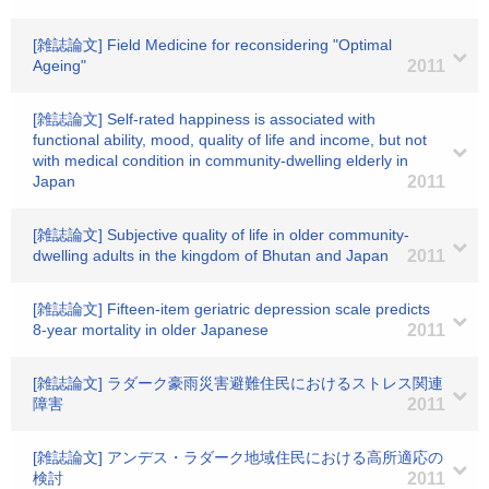
[雑誌論文] Field Medicine for reconsidering "Optimal
Ageing"
2011
[雑誌論文] Self-rated happiness is associated with
functional ability, mood, quality of life and income, but not
with medical condition in community-dwelling elderly in
Japan
2011
[雑誌論文] Subjective quality of life in older community-
dwelling adults in the kingdom of Bhutan and Japan
2011
[雑誌論文] Fifteen-item geriatric depression scale predicts
8-year mortality in older Japanese
2011
[雑誌論文] ラダーク豪雨災害避難住民におけるストレス関連
障害
2011
[雑誌論文] アンデス・ラダーク地域住民における高所適応の
検討
2011