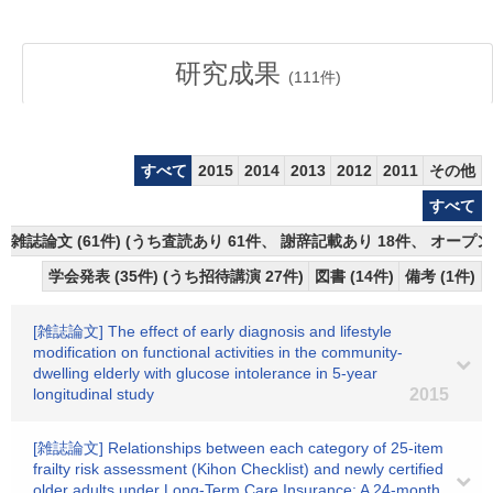
研究成果
(
111
件)
すべて
2015
2014
2013
2012
2011
その他
すべて
雑誌論文 (61件) (うち査読あり 61件、 謝辞記載あり 18件、 オープン
学会発表 (35件) (うち招待講演 27件)
図書 (14件)
備考 (1件)
[雑誌論文] The effect of early diagnosis and lifestyle
modification on functional activities in the community-
dwelling elderly with glucose intolerance in 5-year
longitudinal study
2015
[雑誌論文] Relationships between each category of 25-item
frailty risk assessment (Kihon Checklist) and newly certified
older adults under Long-Term Care Insurance: A 24-month