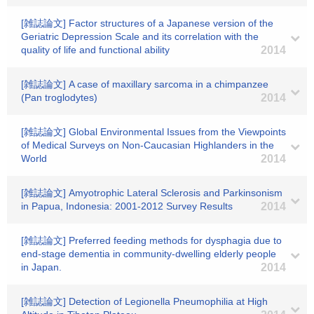
[雑誌論文] Factor structures of a Japanese version of the
Geriatric Depression Scale and its correlation with the
quality of life and functional ability
2014
[雑誌論文] A case of maxillary sarcoma in a chimpanzee
(Pan troglodytes)
2014
[雑誌論文] Global Environmental Issues from the Viewpoints
of Medical Surveys on Non-Caucasian Highlanders in the
World
2014
[雑誌論文] Amyotrophic Lateral Sclerosis and Parkinsonism
in Papua, Indonesia: 2001-2012 Survey Results
2014
[雑誌論文] Preferred feeding methods for dysphagia due to
end-stage dementia in community-dwelling elderly people
in Japan.
2014
[雑誌論文] Detection of Legionella Pneumophilia at High