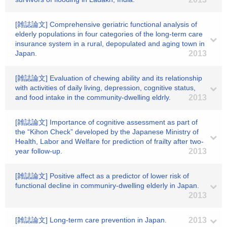
[雑誌論文] Comprehensive geriatric functional analysis of
elderly populations in four categories of the long-term care
insurance system in a rural, depopulated and aging town in
Japan.
2013
[雑誌論文] Evaluation of chewing ability and its relationship
with activities of daily living, depression, cognitive status,
and food intake in the community-dwelling eldrly.
2013
[雑誌論文] Importance of cognitive assessment as part of
the “Kihon Check” developed by the Japanese Ministry of
Health, Labor and Welfare for prediction of frailty after two-
year follow-up.
2013
[雑誌論文] Positive affect as a predictor of lower risk of
functional decline in communiry-dwelling elderly in Japan.
2013
[雑誌論文] Long-term care prevention in Japan.
2013