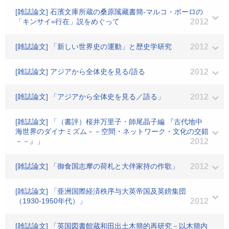
[雑誌論文] 石濱文庫所蔵の桑原隲藏書簡-マルコ・ポーロの
「キンサイ=行在」説をめぐって
2012
[雑誌論文] 「新しい世界史の運動」と歴史学研究
2012
[雑誌論文] アジアから全体史を見る/語る
2012
[雑誌論文] 「アジアから全体史を見る／語る」
2012
[雑誌論文] 「（書評）桜井万里子・師尾晶子編 『古代地中
海世界のダイナミズム－－空間・ネットワーク・文化の交錯
－－』」
2012
[雑誌論文] 「御食国志摩の荷札と大伴家持の作歌」
2012
[雑誌論文] 「亜洲国際経済秩序与大英帝国及英鎊集団
（1930-1950年代）」
2012
[雑誌論文] 「英国図書館蔵和田出土木簡的再研究－以木簡内