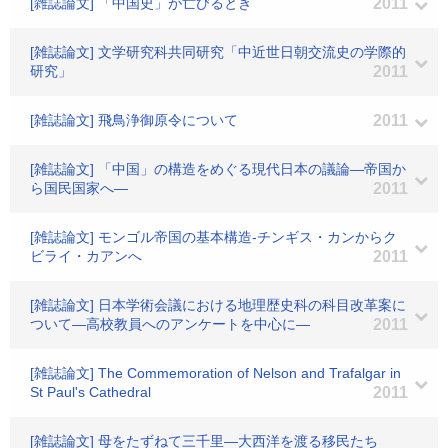
[雑誌論文] 「中国史」が亡びるとき
2011
[雑誌論文] 文学研究科共同研究「中近世日朝交流史の学際的
研究」
2011
[雑誌論文] 飛鳥浄御原令について
2011
[雑誌論文] 「中国」の構造をめぐる現代日本の議論―帝国か
ら国民国家へ―
2011
[雑誌論文] モンゴル帝国の基本構造-チンギス・カンからク
ビライ・カアンへ
2011
[雑誌論文] 日本学術会議における地理歴史科の科目改革案に
ついて―高校教員へのアンケートを中心に―
2011
[雑誌論文] The Commemoration of Nelson and Trafalgar in
St Paul's Cathedral
2011
[雑誌論文] 母をたずねて三千里―大西洋を渡る移民たち