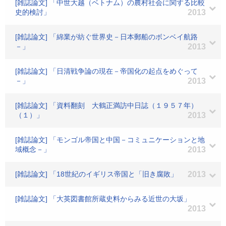
[雑誌論文] 「中世大越（ベトナム）の農村社会に関する比較
史的検討」
2013
[雑誌論文] 「綿業が紡ぐ世界史－日本郵船のボンベイ航路
－」
2013
[雑誌論文] 「日清戦争論の現在－帝国化の起点をめぐって
－」
2013
[雑誌論文] 「資料翻刻 大鶴正満訪中日誌（１９５７年）
（１）」
2013
[雑誌論文] 「モンゴル帝国と中国－コミュニケーションと地
域概念－」
2013
[雑誌論文] 「18世紀のイギリス帝国と「旧き腐敗」
2013
[雑誌論文] 「大英図書館所蔵史料からみる近世の大坂」
2013