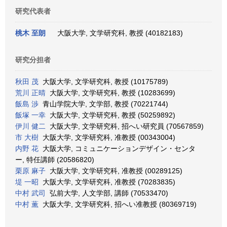
研究代表者
桃木 至朗
大阪大学, 文学研究科, 教授 (40182183)
研究分担者
秋田 茂
大阪大学, 文学研究科, 教授 (10175789)
荒川 正晴
大阪大学, 文学研究科, 教授 (10283699)
飯島 渉
青山学院大学, 文学部, 教授 (70221744)
飯塚 一幸
大阪大学, 文学研究科, 教授 (50259892)
伊川 健二
大阪大学, 文学研究科, 招へい研究員 (70567859)
市 大樹
大阪大学, 文学研究科, 准教授 (00343004)
内野 花
大阪大学, コミュニケーションデザイン・センタ
ー, 特任講師 (20586820)
栗原 麻子
大阪大学, 文学研究科, 准教授 (00289125)
堤 一昭
大阪大学, 文学研究科, 准教授 (70283835)
中村 武司
弘前大学, 人文学部, 講師 (70533470)
中村 薫
大阪大学, 文学研究科, 招へい准教授 (80369719)