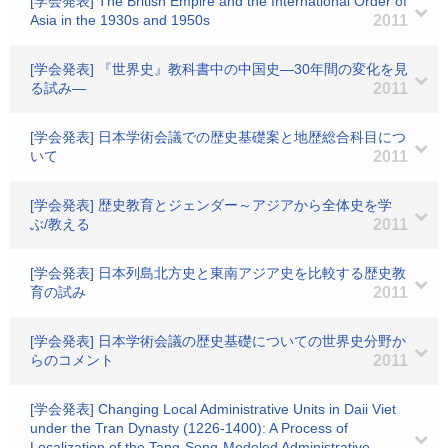
[学会発表] The British Empire and the International Order of
Asia in the 1930s and 1950s
2011
[学会発表] 『世界史』教科書中の中国史―30年間の変化を見
る試み―
2011
[学会発表] 日本学術会議での歴史基礎案と地歴総合科目につ
いて
2011
[学会発表] 歴史教育とジェンダー～アジアから全体史を学
ぶ/教える
2011
[学会発表] 日本列島北方史と東南アジア史を比較する歴史教
育の試み
2011
[学会発表] 日本学術会議の歴史基礎についての世界史分野か
らのコメント
2011
[学会発表] Changing Local Administrative Units in Daii Viet
under the Tran Dynasty (1226-1400): A Process of
Localization of the Tang-Song-Modeled Administrative