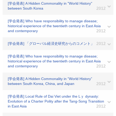
[学会発表] A Hidden Commonality in "World History"
between South Korea
2012
[学会発表] Who have responsibility to manage disease;
historical experience of the twentieth century in East Asia
and contemporary
2012
[学会発表] 「グローバル経済史研究からのコメント」
2012
[学会発表] Who have responsibility to manage disease;
historical experience of the twentieth century in East Asia
and contemporary
2012
[学会発表] A Hidden Commonality in “World History”
between South Korea, China, and Japan
2012
[学会発表] Local Rule of Dai Viet under the Lｙ dynasty:
Evolution of a Charter Polity after the Tang-Song Transition
in East Asia
2012