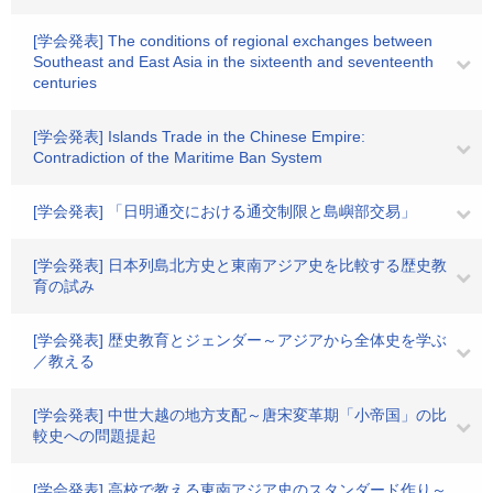
[学会発表] The conditions of regional exchanges between
Southeast and East Asia in the sixteenth and seventeenth
centuries
[学会発表] Islands Trade in the Chinese Empire:
Contradiction of the Maritime Ban System
[学会発表] 「日明通交における通交制限と島嶼部交易」
[学会発表] 日本列島北方史と東南アジア史を比較する歴史教
育の試み
[学会発表] 歴史教育とジェンダー～アジアから全体史を学ぶ
／教える
[学会発表] 中世大越の地方支配～唐宋変革期「小帝国」の比
較史への問題提起
[学会発表] 高校で教える東南アジア史のスタンダード作り～