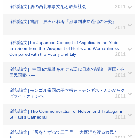
[雑誌論文] 唐の西北軍事支配と敦煌社会
2011
[雑誌論文] 書評 居石正和著『府県制成立過程の研究』
2011
[雑誌論文] he Japanese Concept of Angelica in the Yedo
Era Seen from the Viewpoint of Herbs and Womanliness:
Compared with the Peony and Lily
2011
[雑誌論文] ｢中国｣の構造をめぐる現代日本の議論―帝国から
国民国家へ―
2011
[雑誌論文] モンゴル帝国の基本構造－チンギス・カンからク
ビライ・カアンへ
2011
[雑誌論文] The Commemoration of Nelson and Trafalgar in
St Paul’s Cathedral
2011
[雑誌論文] 「母をたずねて三千里──大西洋を渡る移民た