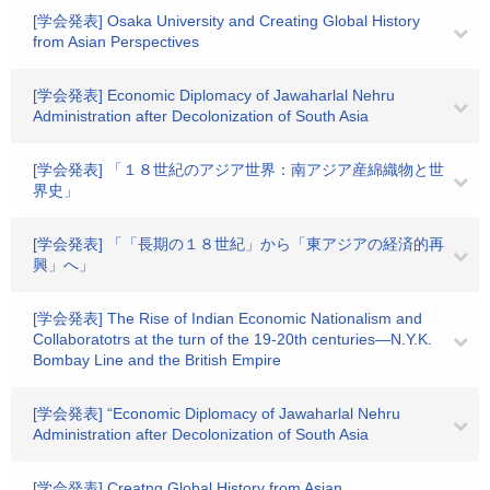
[学会発表] Osaka University and Creating Global History
from Asian Perspectives
[学会発表] Economic Diplomacy of Jawaharlal Nehru
Administration after Decolonization of South Asia
[学会発表] 「１８世紀のアジア世界：南アジア産綿織物と世
界史」
[学会発表] 「「長期の１８世紀」から「東アジアの経済的再
興」へ」
[学会発表] The Rise of Indian Economic Nationalism and
Collaboratotrs at the turn of the 19-20th centuries―N.Y.K.
Bombay Line and the British Empire
[学会発表] “Economic Diplomacy of Jawaharlal Nehru
Administration after Decolonization of South Asia
[学会発表] Creatng Global History from Asian