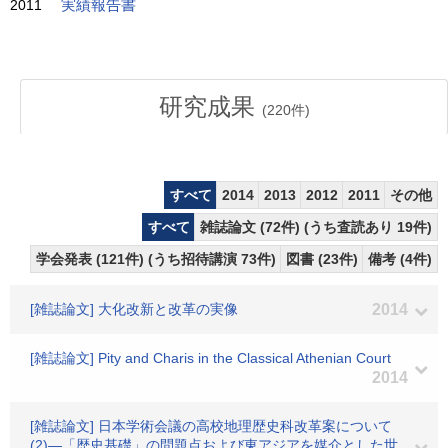
2011
実績報告書
研究成果
(
220
件)
すべて
2014
2013
2012
2011
その他
すべて
雑誌論文 (72件) (うち査読あり 19件)
学会発表 (121件) (うち招待講演 73件)
図書 (23件)
備考 (4件)
[雑誌論文] 大化改新と改革の実像
2014
[雑誌論文] Pity and Charis in the Classical Athenian Court
2014
[雑誌論文] 日本学術会議の高校地理歴史科改革案について
(2)―「歴史基礎」の問題点および東アジアを媒介とした世