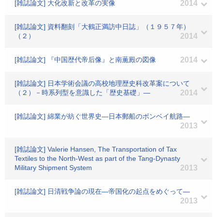
[雑誌論文] 大化改新と改革の実像
2014
[雑誌論文] 資料翻刻「大鶴正満訪中日誌」（１９５７年）
（２）
2014
[雑誌論文] 『中国歴代帝后像』と南薫殿の図像
2014
[雑誌論文] 日本学術会議の高校地理歴史科改革案について
（２）－時系列型を意識した「歴史基礎」―
2014
[雑誌論文] 綿業が紡ぐ世界史―日本郵船のボンベイ航路―
2013
[雑誌論文] Valerie Hansen, The Transportation of Tax
Textiles to the North-West as part of the Tang-Dynasty
Military Shipment System
2013
[雑誌論文] 日清戦争論の現在―帝国化の起点をめぐって―
2013