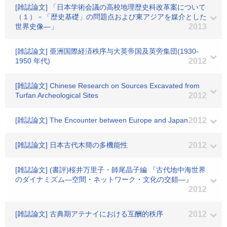
[雑誌論文] 「日本学術会議の高校地理歴史科改革案について
（１）－「歴史基礎」の問題点および東アジアを媒介とした
世界史像―」
2013
[雑誌論文] 亜洲国際経済秩序与大英帝国及英旁集団(1930-
1950 年代)
2012
[雑誌論文] Chinese Research on Sources Excavated from
Turfan Archeological Sites
2012
[雑誌論文] The Encounter between Europe and Japan
2012
[雑誌論文] 日本古代木簡の多機能性
2012
[雑誌論文] (書評)桜井万里子・師尾晶子編 『古代地中海世界
のダイナミズム―空間・ネットワーク・文化の交錯―』
2012
[雑誌論文] 古典期アテナイにおける互酬的秩序
2012