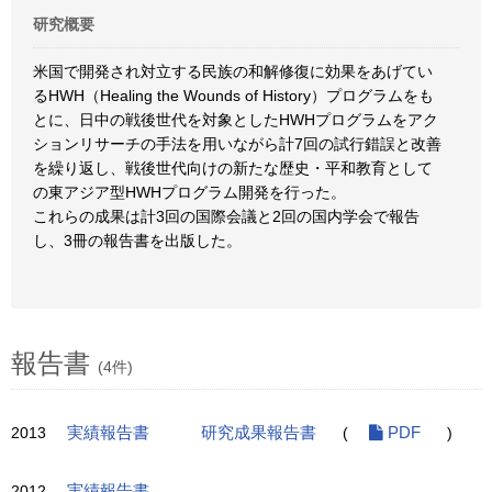
研究概要
米国で開発され対立する民族の和解修復に効果をあげてい
るHWH（Healing the Wounds of History）プログラムをも
とに、日中の戦後世代を対象としたHWHプログラムをアク
ションリサーチの手法を用いながら計7回の試行錯誤と改善
を繰り返し、戦後世代向けの新たな歴史・平和教育として
の東アジア型HWHプログラム開発を行った。
これらの成果は計3回の国際会議と2回の国内学会で報告
し、3冊の報告書を出版した。
報告書
(4件)
2013
実績報告書
研究成果報告書
(
PDF
)
2012
実績報告書