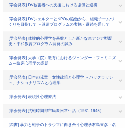
[学会発表] DV被害者への支援における協働と連携
[学会発表] DVシェルターとNPOの協働から、組織チームづ
くりを目指して －派遣プログラムの実施・継続を通して
[学会発表] 体験的心理学を基盤とした新たな東アジア型歴
史・平和教育プログラム開発の試み
[学会発表] 大学（院）教育におけるジェンダー・フェミニズ
ム～臨床心理学の課題
[学会発表] 日本の児童・女性政策と心理学 ～バックラッシ
ュ、ナショナリズムと心理学
[学会発表] 表現性心理療法
[学会発表] 抗戦時期都市民衆日常生活（1931‐1945）
[図書] 暴力と戦争のトラウマに向き合う心理学君島東彦・名