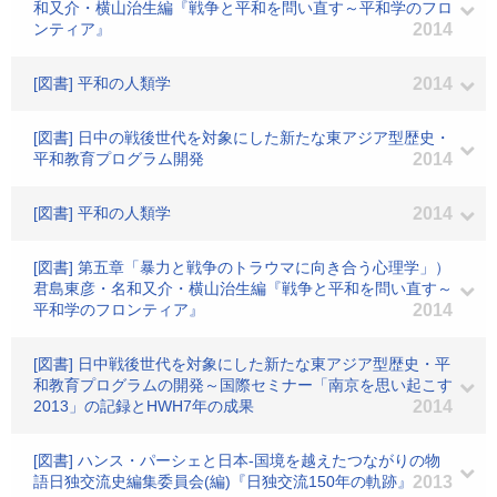
和又介・横山治生編『戦争と平和を問い直す～平和学のフロ
ンティア』
2014
[図書] 平和の人類学
2014
[図書] 日中の戦後世代を対象にした新たな東アジア型歴史・
平和教育プログラム開発
2014
[図書] 平和の人類学
2014
[図書] 第五章「暴力と戦争のトラウマに向き合う心理学」）
君島東彦・名和又介・横山治生編『戦争と平和を問い直す～
平和学のフロンティア』
2014
[図書] 日中戦後世代を対象にした新たな東アジア型歴史・平
和教育プログラムの開発～国際セミナー「南京を思い起こす
2013」の記録とHWH7年の成果
2014
[図書] ハンス・パーシェと日本-国境を越えたつながりの物
語日独交流史編集委員会(編)『日独交流150年の軌跡』
2013