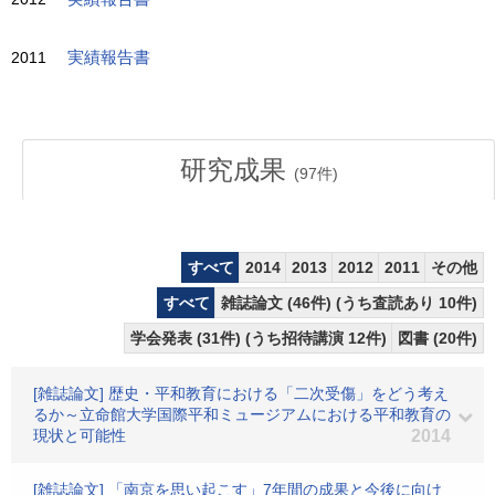
2011
実績報告書
研究成果
(
97
件)
すべて
2014
2013
2012
2011
その他
すべて
雑誌論文 (46件) (うち査読あり 10件)
学会発表 (31件) (うち招待講演 12件)
図書 (20件)
[雑誌論文] 歴史・平和教育における「二次受傷」をどう考え
るか～立命館大学国際平和ミュージアムにおける平和教育の
現状と可能性
2014
[雑誌論文] 「南京を思い起こす」7年間の成果と今後に向け