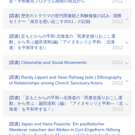
史・平和教育プログラム開発の視点から
2012
[図書] 歴史のトラウマの世代間連鎖と和解修復の試み : 国際
セミナー「南京を想い起こす2011」の記録
2012
[図書] 足もとからの平和-北海道の「民衆史掘りおこし運
動」から学ぶ越田清和(編)『アイヌモシリと平和-〈北海
道〉を平和学する!』
2012
[図書] Citizenship and Social Movements
2012
[図書] Randy Lippert and Sean Rehaag (eds.) Ethnography
of Relationships among Church Sanctuary Actors
2012
[図書] 「足もとからの平和―北海道の「民衆史掘りおこし運
動」から学ぶ」越田清和（編）『アイヌモシリと平和―〈北
海道〉を平和学する！』
2012
[図書] Japan und Hans Paasche: Ein pazifistischer
Wanderer zwischen den Welten in Curt-Engelhorn-Stiftung