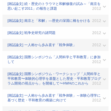
[雑誌論文] 続・歴史のトラウマと和解修復の試み～「南京を
思い起こす2011」の報告と課題
2012
[雑誌論文] 南京と「和解」―歴史の深淵に橋をかける
2012
[雑誌論文] 戦争史研究の諸問題
2012
[雑誌論文] 一人称から歩み直す「戦争体験」
2012
[雑誌論文] 国際シンポジウム「人間科学と平和教育」に参加
して
2012
[雑誌論文] 国際シンポジウム・ワークショップ「人間科学と
平和教育〜体験的心理学を基盤とした歴史・平和教育プログ
ラム開発の視点から」を開催して〜HWHのこれから
2012
[雑誌論文] 一人称から歩み直す「戦争体験」～体験心理学に
基づく歴史・平和教育の構築に向けて
2012