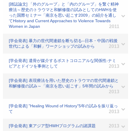
[雑誌論文] 「外のグループ」と「内のグループ」を繋ぐ精神
療法～歴史のトラウマと和解修復の試みとしてのHWHを使
った国際セミナー「南京を思い起こす2009」の紹介を通し
てHistory and Current Approaches to Violence Towards
Women in Japan
2011
[学会発表] 暴力の世代間連鎖を断ち切る--日本・中国の戦後
世代による「和解」ワークショップの試みから
2013
[学会発表] 遺骨が媒介するポストコロニアルな関係性-ナミ
ビアとドイツを事例として
2013
[学会発表] 表現療法を用いた歴史のトラウマの世代間連鎖と
和解修復の試み～「南京を思い起こす」5年間の試みから
2013
[学会発表] "Healing Wound of History"5年の試みを振り返っ
て
2013
[学会発表] 東アジア型HWHプログラムの諸課題
2013