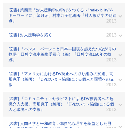
[図書] 第四章「対人援助学の学びをつくる～"reflexibility"を
キーワードに」望月昭、村本邦子他編著『対人援助学の到達
点』
2013
[図書] 対人援助学を拓く
2013
[図書] 「ハンス・パーシェと日本―国境を越えたつながりの
物語」日独交流史編集委員会（編）『日独交流150年の軌
跡』
2013
[図書] 「アメリカにおけるDV防止への取り組みの変遷」高
畑克子（編著）『DVはいま～協働による個人と環境への支
援
2013
[図書] 「コミュニティ・セラピストによるDV被害者への危
機介入支援」高畑克子（編著）『DVはいま～協働による個
人と環境への支援』
2013
[図書] 人間科学と平和教育 : 体験的心理学を基盤とした歴