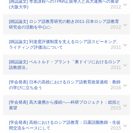
[雑誌論文] 専攻課程へのТРКИ正規導入と高大連携への展望
(大阪大学)
2012
[雑誌論文] ロシア語教育研究の動き2011-日本ロシア語教育
研究会の活動を中心に-
2012
[雑誌論文] 到達度評価制度を支えるロシア語スピーキング,
ライティング評価法について
2011
[雑誌論文] ベルトルド・ブラント「東ドイツにおけるロシア
語教授法」
2011
[学会発表] 日本の高校におけるロシア語教育政策過程：教師
の学びに立ち会う
2016
[学会発表] 高大連携から接続へ―科研プロジェクト：総括と
展望
2015
[学会発表] 高校におけるロシア語教育：日露語圏教師・生徒
間交流をベースにして
2015