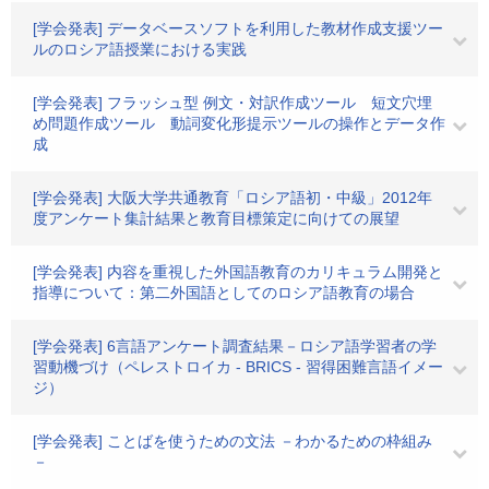
[学会発表] データベースソフトを利用した教材作成支援ツー
ルのロシア語授業における実践
[学会発表] フラッシュ型 例文・対訳作成ツール 短文穴埋
め問題作成ツール 動詞変化形提示ツールの操作とデータ作
成
[学会発表] 大阪大学共通教育「ロシア語初・中級」2012年
度アンケート集計結果と教育目標策定に向けての展望
[学会発表] 内容を重視した外国語教育のカリキュラム開発と
指導について：第二外国語としてのロシア語教育の場合
[学会発表] 6言語アンケート調査結果－ロシア語学習者の学
習動機づけ（ペレストロイカ - BRICS - 習得困難言語イメー
ジ）
[学会発表] ことばを使うための文法 －わかるための枠組み
－