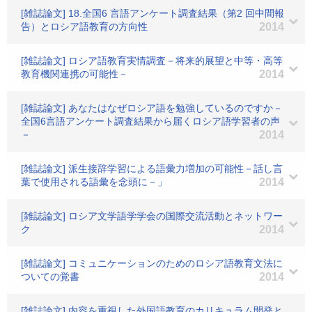
[雑誌論文] 18.全国6 言語アンケート調査結果（第2 回中間報
告）とロシア語教育の方向性
2014
[雑誌論文] ロシア語教育実情調査－将来的展望と中等・高等
教育機関連携の可能性－
2014
[雑誌論文] あなたはなぜロシア語を勉強しているのですか－
全国6言語アンケート調査結果から届くロシア語学習者の声
－
2014
[雑誌論文] 派生接辞学習による語彙力増加の可能性－話し言
葉で使用される語彙を念頭に－」
2014
[雑誌論文] ロシア文学語学学会の国際交流活動とネットワー
ク
2014
[雑誌論文] コミュニケーションのためのロシア語教育文法に
ついての覚書
2014
[雑誌論文] 内容を重視した外国語教育のカリキュラム開発と