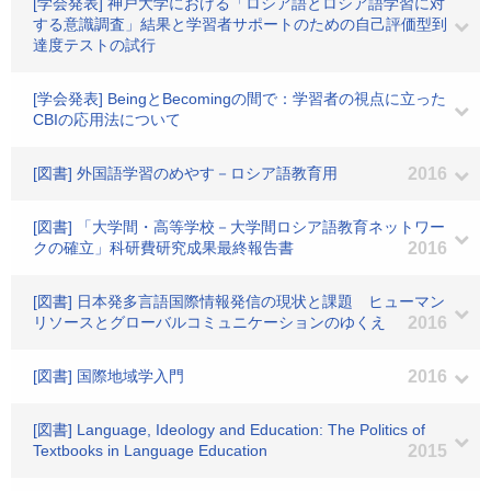
[学会発表] 神戸大学における「ロシア語とロシア語学習に対
する意識調査」結果と学習者サポートのための自己評価型到
達度テストの試行
[学会発表] BeingとBecomingの間で：学習者の視点に立った
CBIの応用法について
[図書] 外国語学習のめやす－ロシア語教育用
2016
[図書] 「大学間・高等学校－大学間ロシア語教育ネットワー
クの確立」科研費研究成果最終報告書
2016
[図書] 日本発多言語国際情報発信の現状と課題 ヒューマン
リソースとグローバルコミュニケーションのゆくえ
2016
[図書] 国際地域学入門
2016
[図書] Language, Ideology and Education: The Politics of
Textbooks in Language Education
2015