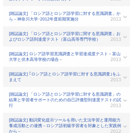
[雑誌論文] 「ロシア語とロシア語学習に対する意識調査」か
ら－神奈川大学･2012年度前期実施分
2013
[雑誌論文] 「ロシア語とロシア語学習に関する意識調査」お
よびロシア語到達度テスト（富山高等専門学校）
2013
[雑誌論文] ロシア語学習意識調査と学習達成度テスト－富山
大学と伏木高等学校の場合－
2013
[雑誌論文] ｢ロシア語とロシア語学習に対する意識調査｣をふ
まえて
2013
[雑誌論文] 「ロシア語とロシア語学習に対する意識調査」の
結果と学習者サポートのための自己評価型到達度テストの試
行
2013
[雑誌論文] 動詞変化提示ツールを用いた文法学習と運用能力
養成活動との連携－ロシア語初級学習者を対象とした実践例
から－
2012