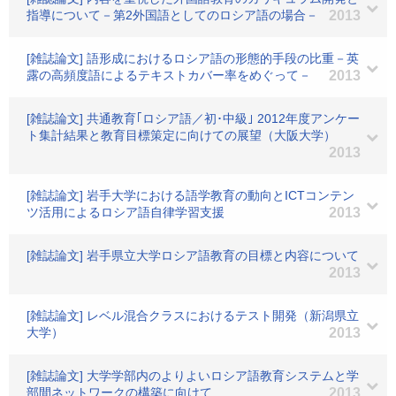
指導について－第2外国語としてのロシア語の場合－
2013
[雑誌論文] 語形成におけるロシア語の形態的手段の比重－英
露の高頻度語によるテキストカバー率をめぐって－
2013
[雑誌論文] 共通教育｢ロシア語／初･中級｣ 2012年度アンケー
ト集計結果と教育目標策定に向けての展望（大阪大学）
2013
[雑誌論文] 岩手大学における語学教育の動向とICTコンテン
ツ活用によるロシア語自律学習支援
2013
[雑誌論文] 岩手県立大学ロシア語教育の目標と内容について
2013
[雑誌論文] レベル混合クラスにおけるテスト開発（新潟県立
大学）
2013
[雑誌論文] 大学学部内のよりよいロシア語教育システムと学
部間ネットワークの構築に向けて
2013