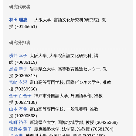
研究代表者
林田 理惠
大阪大学, 言語文化研究科(研究院), 教
授 (70185651)
研究分担者
横井 幸子
大阪大学, 大学院言語文化研究科, 講
師 (70635119)
黒岩 幸子
岩手県立大学, 高等教育推進センター, 教
授 (80305317)
宮崎 衣澄
富山高等専門学校, 国際ビジネス学科, 准教
授 (70369966)
金子 百合子
神戸市外国語大学, 外国語学部, 准教
授 (80527135)
山本 有希
富山高等専門学校, 一般教養科, 准教
授 (10300568)
柳町 裕子
新潟県立大学, 国際地域学部, 教授 (30425368)
熊野谷 葉子
慶應義塾大学, 法学部, 准教授 (70581784)
堤 正典
神奈川大学, 外国語学部, 教授 (80281450)