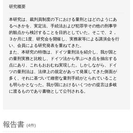
研究概要
本研究は、裁判員制度の下における量刑とはどのようにあ
るべきかを、実定法、手続法および犯罪学その他の刑事学
的観点から検討することを目的としていた。そこで、２，
３か月に1度、研究会を開催し、実務家等による講演会を行
い、会員による研究発表を重ねてきた。
また、本研究の特徴は、ドイツ量刑法を紹介し、我が国と
の量刑実務と比較し、ドイツ法から学ぶべき点を抽出する
点にあり、これもおおむね実現した。しかしながら、ドイ
ツの量刑法は、法律上の規定があって発展してきた側面が
多く、それに基づいて緻密な量刑手続がとられていること
も明らかとなった。我が国におけるいくつかの提言は多岐
に渡るものであり書物として公刊される。
報告書
(4件)