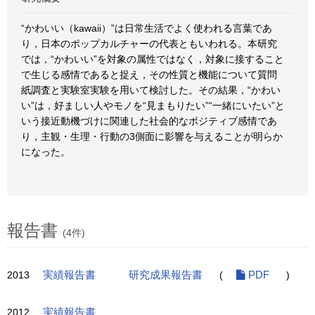
“かわいい（kawaii）”は日常生活でよく使われる言葉であ
り，日本のポップカルチャーの代表ともいわれる。本研究
では，“かわいい”を対象の属性ではなく，対象に接すること
で生じる感情であると捉え，その性質と機能について質問
紙調査と実験室実験を用いて検討した。その結果，“かわい
い”は，好ましい人やモノを“見まもりたい”“一緒にいたい”と
いう接近動機づけに関連した社会的なポジティブ感情であ
り，主観・生理・行動の3側面に影響を与えることが明らか
になった。
報告書
(4件)
2013
実績報告書
研究成果報告書
(
PDF
)
2012
実績報告書