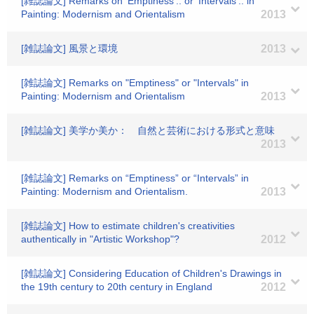
[雑誌論文] Remarks on 'Emptiness'.. or 'Intervals'.. in
Painting: Modernism and Orientalism
2013
[雑誌論文] 風景と環境
2013
[雑誌論文] Remarks on "Emptiness" or "Intervals" in
Painting: Modernism and Orientalism
2013
[雑誌論文] 美学か美か： 自然と芸術における形式と意味
2013
[雑誌論文] Remarks on “Emptiness” or “Intervals” in
Painting: Modernism and Orientalism.
2013
[雑誌論文] How to estimate children's creativities
authentically in "Artistic Workshop"?
2012
[雑誌論文] Considering Education of Children's Drawings in
the 19th century to 20th century in England
2012