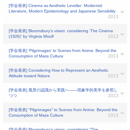
[学会発表] Cinema as Aesthetic Leveller: Modernist
Literature, Modern Epistemology and Japanese Sensibility
2013
[学会発表] Bloomsbury's vision: considering 'The Cinema
(1926)' by Virginia Woolf
2013
[学会発表] 'Pilgrimages' to Scenes from Anime: Beyond the
Consumption of Mass Culture
2013
[学会発表] Considering How to Represent an Aesthetic
Attitude toward Nature
2013
[学会発表] 風景の認識から実践へ――現象学的美学を参照し
つつ
2013
[学会発表] "Pilgrimages" to Scenes from Anime: Beyond the
Consumption of Mass Culture
2013
[学会発表] Bloomsbury's vision: considering "The