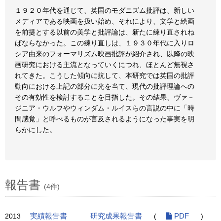
１９２０年代を通じて、英国のモダニズム批評は、新しい
メディアである映画を扱い始め、それにより、文学と絵画
を前提とする以前の美学と批評論は、新たに練り直されね
ばならなかった。この練り直しは、１９３０年代に入りロ
シア由来のフォーマリズム映画批評が紹介され、以降の映
画研究における主流となっていくにつれ、ほとんど無視さ
れてきた。こうした傾向に抗して、本研究では英国の批評
動向における上記の部分に光を当て、現代の批評理論への
その有効性を検討することを目指した。その結果、ヴァ－
ジニア・ウルフやウィンダム・ルイスらの言説の中に「時
間感覚」と呼べるものが言及されるようになった事実を明
らかにした。
報告書
(4件)
2013
実績報告書
研究成果報告書
(
PDF
)