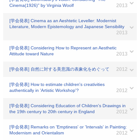
Cinema(1926)" by Virginia Woolf
2013
[学会発表] Cinema as an Aeshtetic Leveller: Modernist
Literature, Modern Epistemology and Japanese Sensibility
2013
[学会発表] Considering How to Represent an Aesthetic
Attitude toward Nature
2013
[学会発表] 自然に対する美意識の表象化をめぐって
2012
[学会発表] How to estimate children's creativities
authentically in 'Artistic Workshop'?
2012
[学会発表] Considering Education of Children's Drawings in
the 19th century to 20th century in England
2012
[学会発表] Remarks on 'Emptiness' or 'Intervals' in Painting:
Modernism and Orientalism
2012