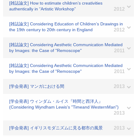
[雑誌論文] How to estimate children’s creativities
authentically in “Artistic Workshop”
2012
[雑誌論文] Considering Education of Children’s Drawings in
the 19th century to 20th century in England
2012
[雑誌論文] Considering Aesthetic Communication Mediated
by Images: the Case of "Remoscope"
2011
[雑誌論文] Considering Aesthetic Communication Mediated
by Images: the Case of "Remoscope"
2011
[学会発表] マンガにおける間
2013
[学会発表] ウィンダム・ルイス『時間と西洋人』
(Considering Wyndham Lewis's "Timeand WesternMan")
2013
[学会発表] イギリスモダニズムに見る都市の風景
2013