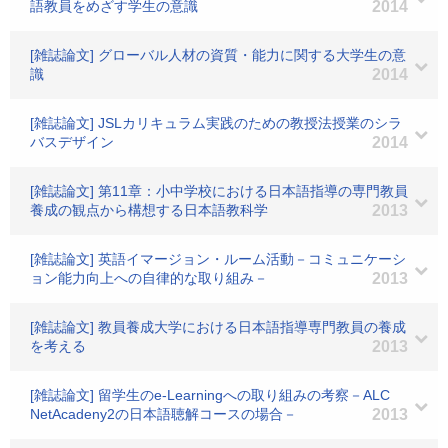
語教員をめざす学生の意識
2014
[雑誌論文] グローバル人材の資質・能力に関する大学生の意
識
2014
[雑誌論文] JSLカリキュラム実践のための教授法授業のシラ
バスデザイン
2014
[雑誌論文] 第11章：小中学校における日本語指導の専門教員
養成の観点から構想する日本語教科学
2013
[雑誌論文] 英語イマージョン・ルーム活動－コミュニケーシ
ョン能力向上への自律的な取り組み－
2013
[雑誌論文] 教員養成大学における日本語指導専門教員の養成
を考える
2013
[雑誌論文] 留学生のe-Learningへの取り組みの考察－ALC
NetAcadeny2の日本語聴解コースの場合－
2013