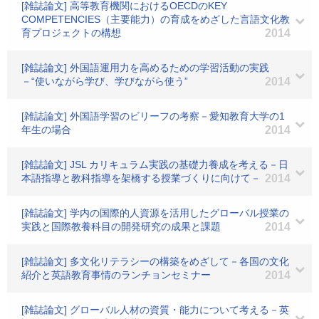
[雑誌論文] 高等教育機関におけるOECDのKEY
COMPETENCIES（主要能力）の育成をめざした言語文化教
育プロジェクトの構想
2014
[雑誌論文] 外国語運用力を高めるための学習活動の実践
－“使いながら学び、学びながら使う”
2014
[雑誌論文] 外国語学習のビリーフの考察－愛知教育大学の1
年生の場合
2014
[雑誌論文] JSL カリキュラム実践の基礎力養成を考える－日
本語指導と教科指導を架橋する授業づくりに向けて－
2014
[雑誌論文] 学内の国際的人資源を活用したグローバル授業の
実践と国際教養科目の開発研究の成果と課題
2014
[雑誌論文] 多文化リテラシーの構築をめざして－各国の文化
紹介と英語教育事情のランチョンセミナー
2014
[雑誌論文] グローバル人材の資質・能力について考える－英