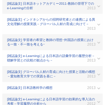
[雑誌論文] 日本語ネットアカデミー2011-教師の管理下での
e-Learningの分析
2013
[雑誌論文] インドネシアからの招聘研究者との連携による異
文化理解の授業実践－グローバル人材の育成に向けて－
2013
[雑誌論文] 学習者の希望と教師の理想ｰ外国語の授業におけ
る一致・不一致を考えるｰ
2013
[雑誌論文] e-Learningによる日本語の語彙学習の履歴分析－
聴解学習との比較の観点から－
2013
[雑誌論文] グローバル人材の育成に向けた授業と活動の構想
－愛知教育大学での実践を基に－
2013
[雑誌論文] 日本語教科学の構想
2013
[雑誌論文] e-Learningによる日本語学習の効果的な導入法の
考察－学習履歴の分析から
2012