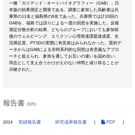
一種「ガイデッド・オートバイオグラフィー（GAB）」日
本版の効果測定と開発である。調査に参加した高齢者は兵
庫県の11名と福島県の8名であった。兵庫県では計10回の
GABを、福島では語りによる一度の回想を実施した。反復
測定分散分析の結果、どちらのグループにおいても参加前
後のウェルビーング、エリクソン心理発達課題達成度、生
活満足度、PTSDの実態に有意差はみられなかった。質的デ
ータからはGABによる非時系列的な回想は有意義なアプロ
ーチと捉えられ、参加を通してお互いの違いを認め合い、
同志として支え合うかけがえのない仲間と成り得ることが
示唆された。
報告書
(5件)
2014
実績報告書
研究成果報告書
(
PDF
)