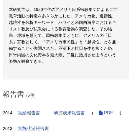
本研究では、1930年代のアメリカ日系宗教集団による二世
教育活動の特徴をあきらかにした。アメリカ化、道徳性、
越境性を分析キーワード、ハワイと米国西海岸におけるキ
リスト教及び仏教会による教育活動を調査した。その結
果、地域を越えて、両宗教集団ともに、アメリカの「日
系」宗教として、「アメリカ市民性」と「越境性」とを兼
備することが強調された。不況下と排日を生き抜くため、
日米両国の文化資本を最大限、二世に活用させようという
姿勢が観察できる。
報告書
(5件)
2014
実績報告書
研究成果報告書
(
PDF
)
2013
実施状況報告書