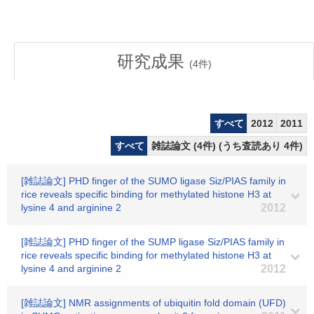
研究成果
(
4
件)
すべて
2012
2011
すべて
雑誌論文 (4件) (うち査読あり 4件)
[雑誌論文] PHD finger of the SUMO ligase Siz/PIAS family in
rice reveals specific binding for methylated histone H3 at
lysine 4 and arginine 2
2012
[雑誌論文] PHD finger of the SUMP ligase Siz/PIAS family in
rice reveals specific binding for methylated histone H3 at
lysine 4 and arginine 2
2012
[雑誌論文] NMR assignments of ubiquitin fold domain (UFD)