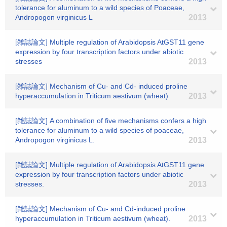
tolerance for aluminum to a wild species of Poaceae,
Andropogon virginicus L
2013
[雑誌論文] Multiple regulation of Arabidopsis AtGST11 gene
expression by four transcription factors under abiotic
stresses
2013
[雑誌論文] Mechanism of Cu- and Cd- induced proline
hyperaccumulation in Triticum aestivum (wheat)
2013
[雑誌論文] A combination of five mechanisms confers a high
tolerance for aluminum to a wild species of poaceae,
Andropogon virginicus L.
2013
[雑誌論文] Multiple regulation of Arabidopsis AtGST11 gene
expression by four transcription factors under abiotic
stresses.
2013
[雑誌論文] Mechanism of Cu- and Cd-induced proline
hyperaccumulation in Triticum aestivum (wheat).
2013