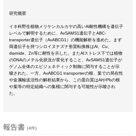
研究概要
イネ科野生植物メリケンカルカヤの高いAl耐性機構を遺伝子
レベルで解明するために、AvSAMS1遺伝子とABC-
transporter遺伝子（AvABCG1）の機能解析を進めた。まず
両遺伝子を持つシロイヌナズナ形質転換株はAl、Cu、
diamide、Zn等に耐性を示した。またAlストレス下では植物
のDNAのメチル化状況が変化すること、AvSAMS1遺伝子が
ゲノム全体のエピジェネティック制御に関与することが示
唆された。一方、AvABCG1 transporterの根、葉での局在性
や金属輸送活性の解析結果から、この蛋白質はAlやPbの根
や葉等の特定組織への集積に関与する可能性が示唆され
た。
報告書
(4件)