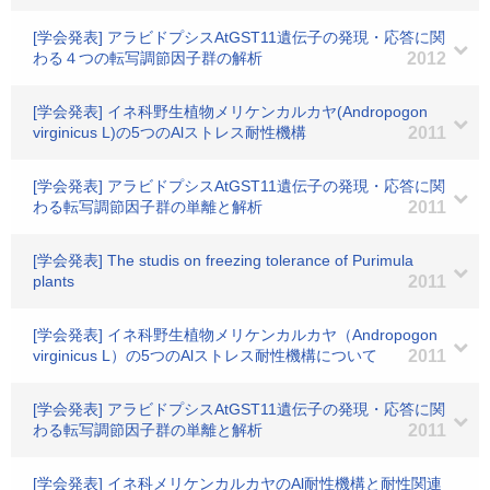
[学会発表] アラビドプシスAtGST11遺伝子の発現・応答に関
わる４つの転写調節因子群の解析
2012
[学会発表] イネ科野生植物メリケンカルカヤ(Andropogon
virginicus L)の5つのAlストレス耐性機構
2011
[学会発表] アラビドプシスAtGST11遺伝子の発現・応答に関
わる転写調節因子群の単離と解析
2011
[学会発表] The studis on freezing tolerance of Purimula
plants
2011
[学会発表] イネ科野生植物メリケンカルカヤ（Andropogon
virginicus L）の5つのAlストレス耐性機構について
2011
[学会発表] アラビドプシスAtGST11遺伝子の発現・応答に関
わる転写調節因子群の単離と解析
2011
[学会発表] イネ科メリケンカルカヤのAl耐性機構と耐性関連