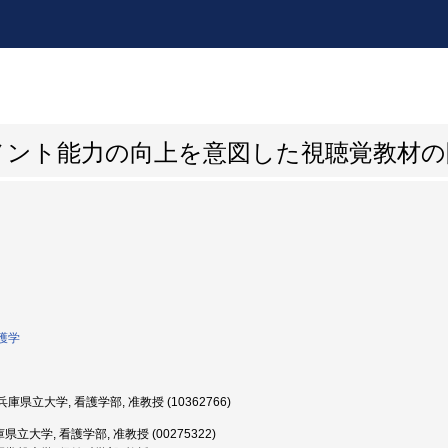
メント能力の向上を意図した視聴覚教材の
護学
庫県立大学, 看護学部, 准教授 (10362766)
県立大学, 看護学部, 准教授 (00275322)