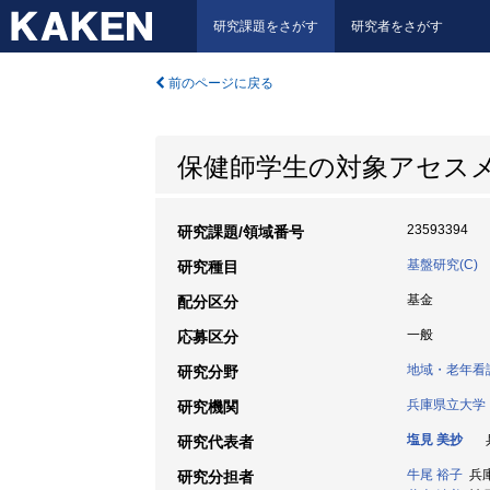
研究課題をさがす
研究者をさがす
前のページに戻る
保健師学生の対象アセス
23593394
研究課題/領域番号
基盤研究(C)
研究種目
基金
配分区分
一般
応募区分
地域・老年看
研究分野
兵庫県立大学
研究機関
塩見 美抄
兵
研究代表者
牛尾 裕子
兵庫
研究分担者