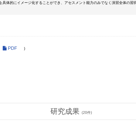
を具体的にイメージ化することができ、アセスメント能力のみでなく演習全体の習
PDF
)
研究成果
(
20
件)