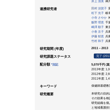
井上 清美
神戸
田村 須賀子
富
連携研究者
松下 光子
岐阜
小寺 さやか
神
飯野 理恵
千葉
嶋澤 順子
東京
小巻 京子
兵庫
伊藤 郁恵
兵庫
竹村 和子
兵庫
2011 – 2013
研究期間 (年度)
完了 (201
研究課題ステータス
配分額
*注記
5,070千円 (
2013年度: 1
2012年度: 2
2011年度: 1
保健師基礎教育 
キーワード
本研究の目的
研究概要
その効果を検
研究組織を個
と地域看護担