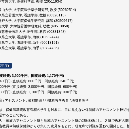
常磐大学, 保健科学部, 教授 (20511934)
山大学, 大学院医学薬学研究部, 教授 (50262514)
県立看護大学, 看護学部, 教授 (60326113)
戸大学, 大学院保健学研究科, 講師 (30509617)
大学, 大学院看護学研究科, 助教 (40513958)
慈恵会医科大学, 医学部, 教授 (00331348)
県立大学, 看護学部, 助教 (10632474)
県立大学, 看護学部, 助手 (90613191)
県立大学, 看護学部, 助手 (30724736)
3年度)
直接経費: 3,900千円、間接経費: 1,170千円)
,040千円 (直接経費: 800千円、間接経費: 240千円)
,600千円 (直接経費: 2,000千円、間接経費: 600千円)
,430千円 (直接経費: 1,100千円、間接経費: 330千円)
/ アセスメント / 教材開発 / 地域看護学教育 / 地域看護学
は、保健師基礎教育課程の学生を対象に、目に見えない保健師のアセスメント技術
証することである。
人・家族のアセスメント班と地域のアセスメント班の2班構成にし、各班で教材の
当教員や熟練保健師から収集した意見をもとに、研究班で討議を重ねて開発した。