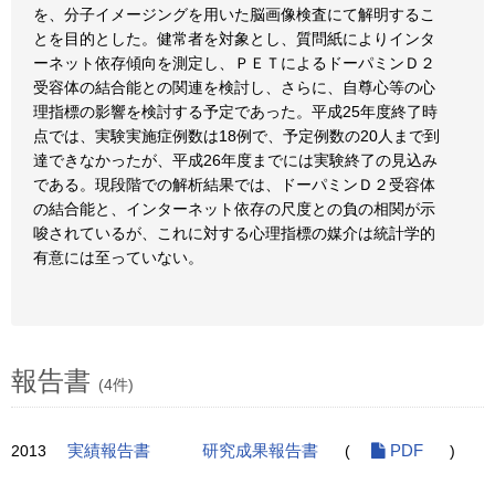
を、分子イメージングを用いた脳画像検査にて解明するこ
とを目的とした。健常者を対象とし、質問紙によりインタ
ーネット依存傾向を測定し、ＰＥＴによるドーパミンＤ２
受容体の結合能との関連を検討し、さらに、自尊心等の心
理指標の影響を検討する予定であった。平成25年度終了時
点では、実験実施症例数は18例で、予定例数の20人まで到
達できなかったが、平成26年度までには実験終了の見込み
である。現段階での解析結果では、ドーパミンＤ２受容体
の結合能と、インターネット依存の尺度との負の相関が示
唆されているが、これに対する心理指標の媒介は統計学的
有意には至っていない。
報告書
(4件)
2013
実績報告書
研究成果報告書
(
PDF
)