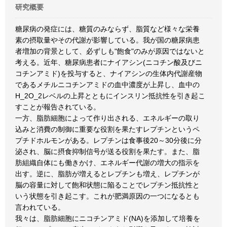
研究概要
糖尿病の発症には、糖質のみならず、脂質など様々な栄養
素の摂取量やその代謝が影響している。我が国の糖尿病患
者増加の背景として、必ずしも"飽食"のみが原因ではないと
考える。近年、糖尿病患者にナイアシン(ニコチン酸及びニ
コチンアミド)を投与すると、ナイアシンの生体内代謝産物
であるメチルニコチンアミドの血中濃度が上昇し、血中の
H_2O_2レベルの上昇とともにインスリン抵抗性を引き起こ
すことが報告されている。
一方、脂肪細胞によって作り出される、エネルギーの取り
込みと消費の制御に重要な役割を果たすレプチンというペ
プチドホルモンがある。レプチンは食事後20～30分後に分
泌され、脳に摂食抑制信号が送る役割を果たす。また、脂
肪組織自体にも働きかけ、エネルギー代謝の増大の指示を
出す。逆に、脂肪が増えるとレプチンも増え、レプチンが
脳の容量に対して飽和状態に陥ることでレプチン抵抗性と
いう状態を引き起こす。これが肥満原因の一つになるとも
言われている。
我々は、脂肪細胞にニコチンアミド(NA)を添加して培養を