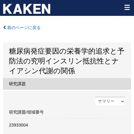
前のページに戻る
糖尿病発症要因の栄養学的追求と予
防法の究明インスリン抵抗性とナ
イアシン代謝の関係
研究課題
研究課題/領域番号
23933004