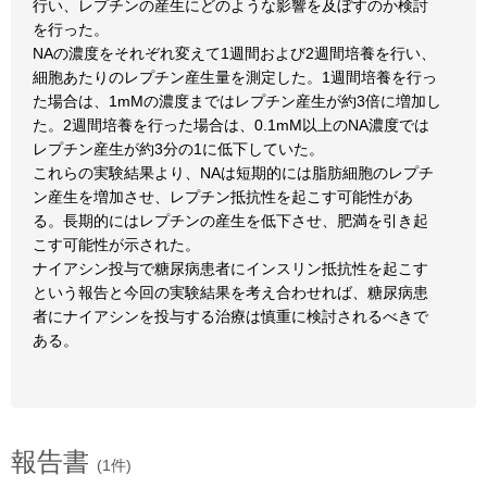
行い、レプチンの産生にどのような影響を及ぼすのか検討
を行った。
NAの濃度をそれぞれ変えて1週間および2週間培養を行い、
細胞あたりのレプチン産生量を測定した。1週間培養を行っ
た場合は、1mMの濃度まではレプチン産生が約3倍に増加し
た。2週間培養を行った場合は、0.1mM以上のNA濃度では
レプチン産生が約3分の1に低下していた。
これらの実験結果より、NAは短期的には脂肪細胞のレプチ
ン産生を増加させ、レプチン抵抗性を起こす可能性があ
る。長期的にはレプチンの産生を低下させ、肥満を引き起
こす可能性が示された。
ナイアシン投与で糖尿病患者にインスリン抵抗性を起こす
という報告と今回の実験結果を考え合わせれば、糖尿病患
者にナイアシンを投与する治療は慎重に検討されるべきで
ある。
報告書
(1件)