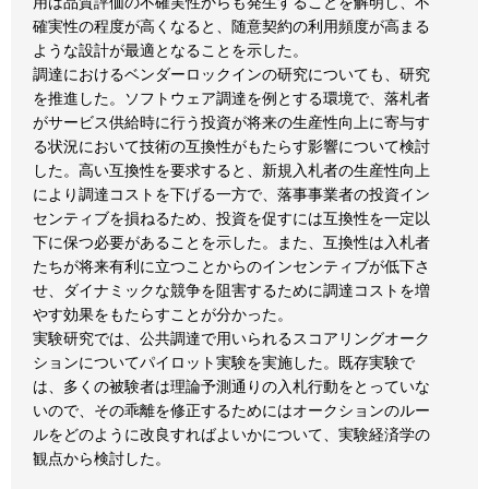
用は品質評価の不確実性からも発生することを解明し、不
確実性の程度が高くなると、随意契約の利用頻度が高まる
ような設計が最適となることを示した。
調達におけるベンダーロックインの研究についても、研究
を推進した。ソフトウェア調達を例とする環境で、落札者
がサービス供給時に行う投資が将来の生産性向上に寄与す
る状況において技術の互換性がもたらす影響について検討
した。高い互換性を要求すると、新規入札者の生産性向上
により調達コストを下げる一方で、落事事業者の投資イン
センティブを損ねるため、投資を促すには互換性を一定以
下に保つ必要があることを示した。また、互換性は入札者
たちが将来有利に立つことからのインセンティブが低下さ
せ、ダイナミックな競争を阻害するために調達コストを増
やす効果をもたらすことが分かった。
実験研究では、公共調達で用いられるスコアリングオーク
ションについてパイロット実験を実施した。既存実験で
は、多くの被験者は理論予測通りの入札行動をとっていな
いので、その乖離を修正するためにはオークションのルー
ルをどのように改良すればよいかについて、実験経済学の
観点から検討した。