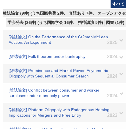
すべて
雑誌論文 (9件) (うち国際共著 2件、 査読あり 7件、 オープンアクセス
学会発表 (26件) (うち国際学会 16件、 招待講演 5件)
図書 (1件)
[雑誌論文] On the Performance of the Cr?mer-McLean
Auction: An Experiment
2025
[雑誌論文] Folk theorem under bankruptcy
2024
[雑誌論文] Prominence and Market Power: Asymmetric
Oligopoly with Sequential Consumer Search
2024
[雑誌論文] Conflict between consumer and worker
surpluses under monopoly power
2024
[雑誌論文] Platform Oligopoly with Endogenous Homing:
Implications for Mergers and Free Entry
2023