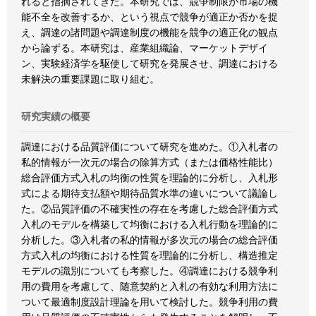
れると指摘されてきた。本研究では、競争制限が市場の機
能不全を改善するか、という視点で競争が適正か否かを捉
え、調達の諸問題や調達制度の機能を競争の適正化の観点
から論ずる。本研究は、産業組織論、マーケットデザイ
ン、実験経済学を駆使して研究を発展させ、調達における
未解決の重要課題に取り組む。
研究実績の概要
調達における品質評価について研究を進めた。①入札者の
私的情報が一次元の場合の除算方式（または価格性能比）
総合評価方式入札の均衡の性質を理論的に分析し、入札形
式による期待支払額や期待品質水準の違いについて議論し
た。②品質評価の不確実性の存在を考慮した総合評価方式
入札のモデルを構築して均衡における入札行動を理論的に
分析した。③入札者の私的情報が多次元の場合の総合評価
方式入札の均衡における性質を理論的に分析し、構造推定
モデルの識別についても考察した。④調達における競争利
用の費用を考慮して、随意契約と入札の有効な利用方法に
ついて最適制度設計理論を用いて検討した。競争利用の費