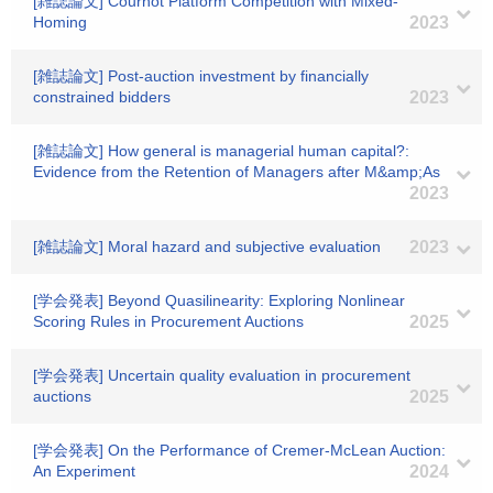
[雑誌論文] Cournot Platform Competition with Mixed-
Homing
2023
[雑誌論文] Post-auction investment by financially
constrained bidders
2023
[雑誌論文] How general is managerial human capital?:
Evidence from the Retention of Managers after M&amp;As
2023
[雑誌論文] Moral hazard and subjective evaluation
2023
[学会発表] Beyond Quasilinearity: Exploring Nonlinear
Scoring Rules in Procurement Auctions
2025
[学会発表] Uncertain quality evaluation in procurement
auctions
2025
[学会発表] On the Performance of Cremer-McLean Auction:
An Experiment
2024