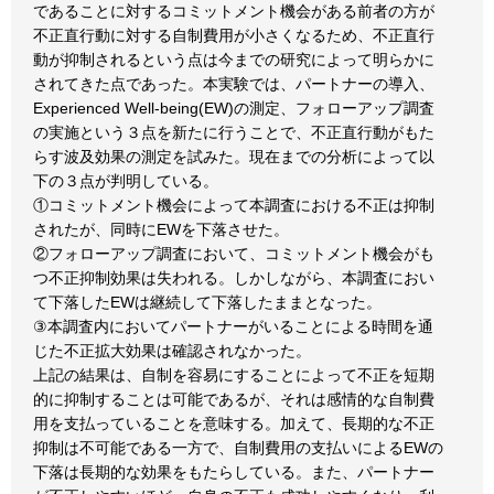
であることに対するコミットメント機会がある前者の方が
不正直行動に対する自制費用が小さくなるため、不正直行
動が抑制されるという点は今までの研究によって明らかに
されてきた点であった。本実験では、パートナーの導入、
Experienced Well-being(EW)の測定、フォローアップ調査
の実施という３点を新たに行うことで、不正直行動がもた
らす波及効果の測定を試みた。現在までの分析によって以
下の３点が判明している。
①コミットメント機会によって本調査における不正は抑制
されたが、同時にEWを下落させた。
②フォローアップ調査において、コミットメント機会がも
つ不正抑制効果は失われる。しかしながら、本調査におい
て下落したEWは継続して下落したままとなった。
③本調査内においてパートナーがいることによる時間を通
じた不正拡大効果は確認されなかった。
上記の結果は、自制を容易にすることによって不正を短期
的に抑制することは可能であるが、それは感情的な自制費
用を支払っていることを意味する。加えて、長期的な不正
抑制は不可能である一方で、自制費用の支払いによるEWの
下落は長期的な効果をもたらしている。また、パートナー