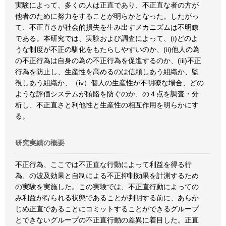
実験によって、多くの人は正直であり、不正直な者の方が
他者のために努力をすることが明らかとなった。したがっ
て、不正直さが社会的損失を生み出すメカニズムは不明瞭
である。本研究では、実験および調査によって、(i)どのよ
うな制度が不正の馴化をもたらしやすいのか、(ii)他人の為
の不正行為は自身の為の不正行為を促進するのか、(iii)不正
行為を防止し、生産性を高めるのは信頼しあう組織か、監
視しあう組織か、（iv）個人の生産性が不明瞭な場合、どの
ような評価システムが賄賂を防ぐのか、の４点を調査・分
析し、不正直さと利他性と生産性の相互作用を明らかにす
る。
研究実績の概要
不正行為、ここでは不正直な行動によって利益を得る行
為、の波及効果と自制による不正抑制効果を計測するため
の実験を実施した。この実験では、不正直行動によっての
み利益が得られる状態であることが判明する前に、あらか
じめ正直であることにコミットすることができるグループ
とできないグループの不正直行動の差異に着目した。正直