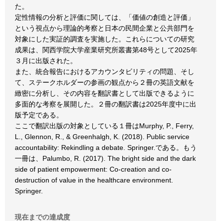
た。
定性情報の分析と評価に関しては、「価値の創造と評価」
という視点から理論的考察と日本の民間企業と公共部門を
対象にした実証的調査を実施した。これらについての研究
成果は、関西学院大学産業研究所叢書第48号として2025年
３月に出版された。
また、統合報告におけるアカウンタビリティの問題、そし
て、ステークホルダーの参画の観点から２冊の英語文献を
緻密に分析し、その内容を翻訳書として出版できるように
多面的な考察を展開した。２冊の翻訳書は2025年度中に出
版予定である。
ここで翻訳出版の対象としている１冊はMurphy, P., Ferry,
L., Glennon, R., & Greenhalgh, K. (2018). Public service
accountability: Rekindling a debate. Springer.である。もう
一冊は、Palumbo, R. (2017). The bright side and the dark
side of patient empowerment: Co-creation and co-
destruction of value in the healthcare environment.
Springer.
現在までの達成度