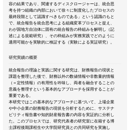
容の結果であり、関連するディスクロージャーは、統合思
考を持つ組織の内部において徐々に制度化したプロセスの
最終段階として認識すべきものである」という認識のもと
で、統合報告を統合思考による組織変革プロセスと捉え、
わが国地方自治体に固有の統合報告の枠組みを解明し（記
述による規範研究）、その枠組みが実務実践でどのように
適用可能かを実験的に検証する（実験による実証研究）。
研究実績の概要
統合報告の理論と実践に関する研究は、財務報告の現状と
課題を整理した後で、財務以外の数値情報や非数量的情報
（＝定性情報）の有用性を吟味し、両者を融合することの
意義を整理すという基本的なアプローチを採用することが
重要である。
本研究ではこの基本的なアプローチに基づいて、上場企業
や中小企業の財務報告の現状を分析するために、サステナ
ビリティ報告書や知的財産報告書の内容を実証的に分析し
た。このプロセスでは、研究代表者の研究室に在籍する博
士課程後期課程生や大学院研究員との共同研究を実施し