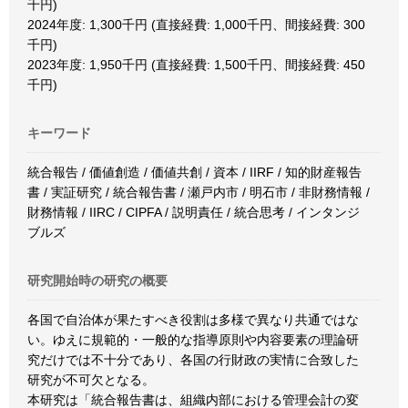
千円)
2024年度: 1,300千円 (直接経費: 1,000千円、間接経費: 300
千円)
2023年度: 1,950千円 (直接経費: 1,500千円、間接経費: 450
千円)
キーワード
統合報告 / 価値創造 / 価値共創 / 資本 / IIRF / 知的財産報告
書 / 実証研究 / 統合報告書 / 瀬戸内市 / 明石市 / 非財務情報 /
財務情報 / IIRC / CIPFA / 説明責任 / 統合思考 / インタンジ
ブルズ
研究開始時の研究の概要
各国で自治体が果たすべき役割は多様で異なり共通ではな
い。ゆえに規範的・一般的な指導原則や内容要素の理論研
究だけでは不十分であり、各国の行財政の実情に合致した
研究が不可欠となる。
本研究は「統合報告書は、組織内部における管理会計の変