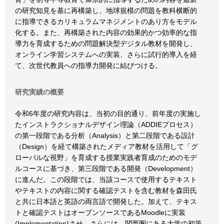
の研究知見を基に再構築し、地球規模の問題を教科横断的
に指導できるカリキュラムマネジメントのあり方をモデル
化する。また、再構築された内容の効果的かつ効率的な指
導力を育成するための問題解決型デジタル教材を開発し、
オンライン学習システムへの実装、さらに試行的導入を経
て、次世代教員への指導力開発に結びつける。
研究実績の概要
令和6年度の研究内容は、当初の目的通り、前年度の実施し
たインストラクショナルデザイン理論（ADDIEプロセス）
の第一段階である分析（Analysis）と第二段階である設計
（Design）を経て構築されたメディア教材を活用して「グ
ローバルな視野」を育成する授業実践者育成のためのモデ
ルコースに基づき、第三段階である開発（Development）
に進んだ。この段階では、当該コースで使用するテキスト
やテキストの内容に関する確認テストを含む教材を森田氏
と共に日本語と英語の両言語で開発した。加えて、テキス
トと確認テストはオープンソースであるMoodleに実装
(Implementation)させ、さらには、関西圏にある大学の初等