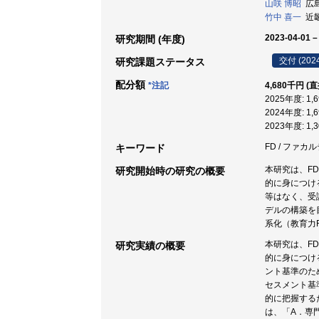
山咲 博昭
広島
竹中 喜一
近畿
2023-04-01 –
研究期間 (年度)
交付 (202
研究課題ステータス
配分額
*注記
4,680千円 (
2025年度: 1
2024年度: 1
2023年度: 1
FD / ファカ
キーワード
本研究は、F
研究開始時の研究の概要
的に身につけ
等はなく、受
デルの構築を
系化（教育力
本研究は、F
研究実績の概要
的に身につけ
ント基準のた
セスメント基
的に把握する
は、「A．専