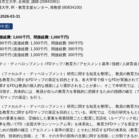
市立大学, 企画室, 講師 (20843361)
大学, IR・教育支援センター, 准教授 (80834100)
 2026-03-31
4年度)
直接経費: 3,600千円、間接経費: 1,080千円)
,690千円 (直接経費: 1,300千円、間接経費: 390千円)
,690千円 (直接経費: 1,300千円、間接経費: 390千円)
,300千円 (直接経費: 1,000千円、間接経費: 300千円)
ルティ・ディベロップメント / FDマップ / 教育力 / アセスメント基準 / 指標 / 人材育成 
D（ファカルティ・ディベロップメント）研究に関する知見を整理し、教員の教育力
る教育力に関するFDマップの策定を目的とする。各大学等で様々なFDが実施され
講するFDは教員の個人的な感覚により選択されることが多い。そこで本研究では、
目指す。具体的には、教員が自らの教育力を客観的に把握するための指標の確立（ア
FDマップの策定）を行う。
D（ファカルティ・ディベロップメント）研究に関する知見を整理し、教員の教育力
る教育力に関するFDマップの策定を目的としている。研究では、①先行研究をもと
めの要素を抽出、②抽出した要素を発展段階ごとに配置し言語化（ルーブリック化
準を用いてFD（全国大学コンソーシアム等）を体系化し、教育力FDマップを策定
ための指標の確立（アセスメント基準の策定）とそれに対応するFDの体系化（教育
門的、技術的な技能」と「B．その大学の固有の文脈に関する技能」に分類できるが