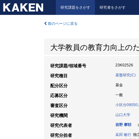
研究課題をさがす
研究者をさがす
前のページに戻る
大学教員の教育力向上の
23K02526
研究課題/領域番号
基盤研究(C)
研究種目
基金
配分区分
一般
応募区分
小区分0905
審査区分
山口大学
研究機関
岩野 摩耶
山
研究代表者
嶌田 敏行
独立
研究分担者