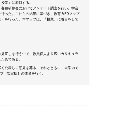
「授業」に着目する。
し、各種研修会においてアンケート調査を行い、学会
行った。これらの結果に基づき、教育力FDマップ
②）を行った。本マップは、「授業」に着目をして
の見直しを行う中で、教員個人より広いカリキュラ
たためである。
、広く公表して意見を募る。それとともに、大学内で
ップ［暫定版］の改良を行う。