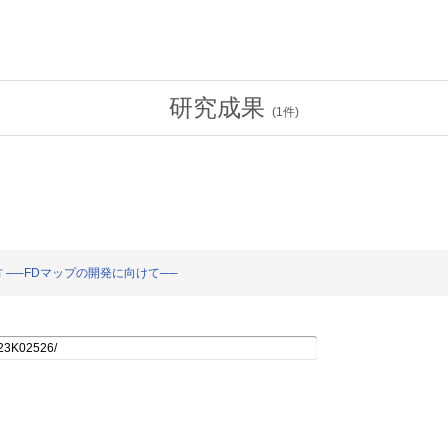
研究成果
(
1
件)
 ──FDマップの開発に向けて──