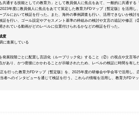
も共通する技能としての教育力」として教員個人に焦点をあて、一般的に共通する
は、2023年度に教員個人に焦点をあてて策定した教育力FDマップ［暫定版］を活用
ーブルにおいて検証を行った。また、海外の事例調査も行い、活用できないか検討を
検証を行い、ゴール設定やアセスメント基準の枠組みの検討や文言の追記や修正（
開されている動画がどのレベルに位置付けられるかなどの検証を行った。
成度
順調に進展している
を発展段階ごとに配置し言語化（ルーブリック化）すること（②）の視点や文言等
点があり、かつ密接にかかわることが示唆されたため、レベルの検証に時間を有し
に修正を行った教育力FDマップ［暫定版］を、2025年度の研修会や学会等で活用し
担当者へのインタビューを通じて検証を行う。これらの情報を活用し、教育力FDマ