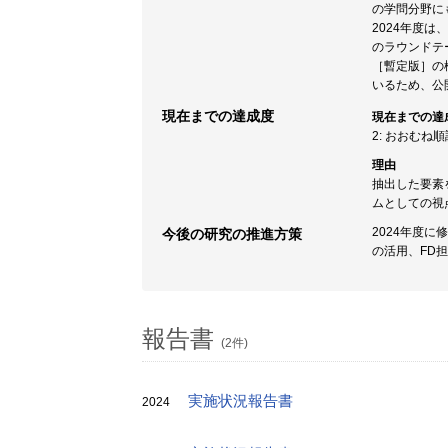
の学問分野に
2024年度
のラウンドテ
［暫定版］の
いるため、公
現在までの達成度
現在までの達
2: おおむね
理由
抽出した要素
ムとしての視
2024年度
今後の研究の推進方策
の活用、FD
報告書
(2件)
実施状況報告書
2024