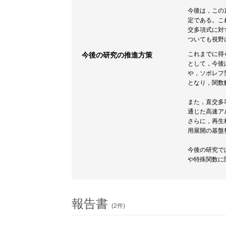
今後は，この
定である。こ
交多項式に対
ついても視野
これまでに得
今後の研究の推進方策
として，今後
や，ソボレフ
となり，関数
また，直交多
通じた高速ア
さらに，再生
用展開の基盤
今後の研究で
や特殊関数に
報告書
(2件)