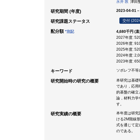
永井 敦
津田塾大
2023-04-01 –
研究期間 (年度)
交付 (202
研究課題ステータス
配分額
*注記
4,680千円 (
2027年度: 5
2026年度: 9
2025年度: 5
2024年度: 2
2023年度: 6
ソボレフ不等式 
キーワード
本研究は基礎
研究開始時の研究の概要
であり，応用
的基盤の確立
論，材料力学
す。
本年度は研究
研究実績の概要
ける2M階線
式を通じて定
のである。