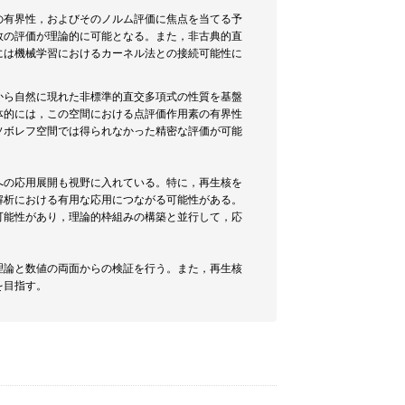
の有界性，およびそのノルム評価に焦点を当てる予
数の評価が理論的に可能となる。また，非古典的直
には機械学習におけるカーネル法との接続可能性に
から自然に現れた非標準的直交多項式の性質を基盤
体的には，この空間における点評価作用素の有界性
ソボレフ空間では得られなかった精密な評価が可能
への応用展開も視野に入れている。特に，再生核を
解析における有用な応用につながる可能性がある。
可能性があり，理論的枠組みの構築と並行して，応
理論と数値の両面からの検証を行う。また，再生核
を目指す。