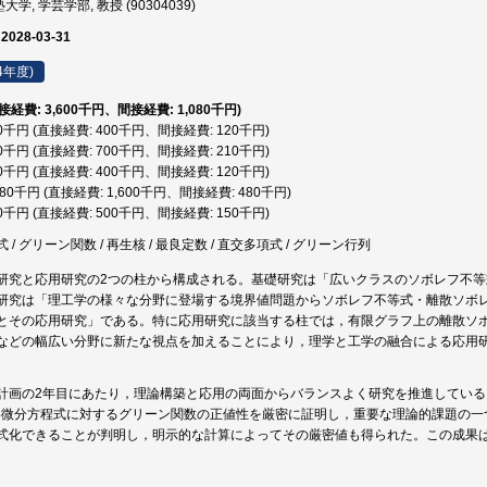
学, 学芸学部, 教授 (90304039)
 2028-03-31
4年度)
直接経費: 3,600千円、間接経費: 1,080千円)
20千円 (直接経費: 400千円、間接経費: 120千円)
10千円 (直接経費: 700千円、間接経費: 210千円)
20千円 (直接経費: 400千円、間接経費: 120千円)
,080千円 (直接経費: 1,600千円、間接経費: 480千円)
50千円 (直接経費: 500千円、間接経費: 150千円)
/ グリーン関数 / 再生核 / 最良定数 / 直交多項式 / グリーン行列
研究と応用研究の2つの柱から構成される。基礎研究は「広いクラスのソボレフ不
研究は「理工学の様々な分野に登場する境界値問題からソボレフ不等式・離散ソボ
とその応用研究」である。特に応用研究に該当する柱では，有限グラフ上の離散ソ
などの幅広い分野に新たな視点を加えることにより，理学と工学の融合による応用
計画の2年目にあたり，理論構築と応用の両面からバランスよく研究を推進してい
形微分方程式に対するグリーン関数の正値性を厳密に証明し，重要な理論的課題の一
式化できることが判明し，明示的な計算によってその厳密値も得られた。この成果