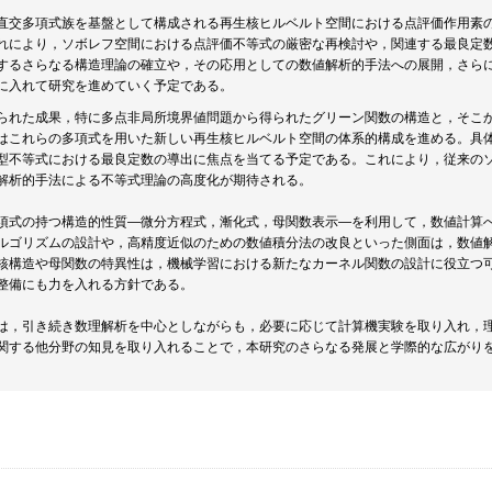
直交多項式族を基盤として構成される再生核ヒルベルト空間における点評価作用素
れにより，ソボレフ空間における点評価不等式の厳密な再検討や，関連する最良定
するさらなる構造理論の確立や，その応用としての数値解析的手法への展開，さら
に入れて研究を進めていく予定である。
られた成果，特に多点非局所境界値問題から得られたグリーン関数の構造と，そこ
はこれらの多項式を用いた新しい再生核ヒルベルト空間の体系的構成を進める。具
型不等式における最良定数の導出に焦点を当てる予定である。これにより，従来の
解析的手法による不等式理論の高度化が期待される。
項式の持つ構造的性質―微分方程式，漸化式，母関数表示―を利用して，数値計算
ルゴリズムの設計や，高精度近似のための数値積分法の改良といった側面は，数値
核構造や母関数の特異性は，機械学習における新たなカーネル関数の設計に役立つ
整備にも力を入れる方針である。
は，引き続き数理解析を中心としながらも，必要に応じて計算機実験を取り入れ，
関する他分野の知見を取り入れることで，本研究のさらなる発展と学際的な広がり