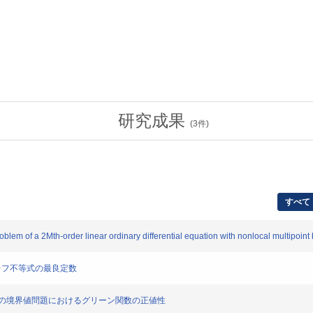
研究成果
(
3
件)
すべて
lem of a 2Mth-order linear ordinary differential equation with nonlocal multipoint
ボレフ不等式の最良定数
両端固定条件の境界値問題におけるグリーン関数の正値性