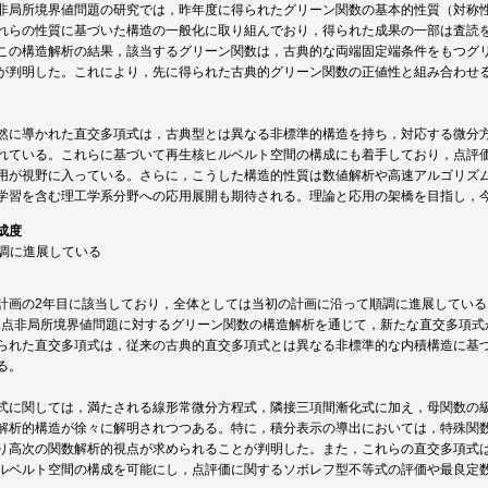
非局所境界値問題の研究では，昨年度に得られたグリーン関数の基本的性質（対称
の性質に基づいた構造の一般化に取り組んでおり，得られた成果の一部は査読を経て Scientia
この構造解析の結果，該当するグリーン関数は，古典的な両端固定端条件をもつグ
が判明した。これにより，先に得られた古典的グリーン関数の正値性と組み合わせ
然に導かれた直交多項式は，古典型とは異なる非標準的構造を持ち，対応する微分
れている。これらに基づいて再生核ヒルベルト空間の構成にも着手しており，点評
用が視野に入っている。さらに，こうした構造的性質は数値解析や高速アルゴリズ
学習を含む理工学系分野への応用展開も期待される。理論と応用の架橋を目指し，
成度
順調に進展している
計画の2年目に該当しており，全体としては当初の計画に沿って順調に進展してい
多点非局所境界値問題に対するグリーン関数の構造解析を通じて，新たな直交多項式
られた直交多項式は，従来の古典的直交多項式とは異なる非標準的な内積構造に基
る。
式に関しては，満たされる線形常微分方程式，隣接三項間漸化式に加え，母関数の級数展
解析的構造が徐々に解明されつつある。特に，積分表示の導出においては，特殊関
り高次の関数解析的視点が求められることが判明した。また，これらの直交多項式
ルベルト空間の構成を可能にし，点評価に関するソボレフ型不等式の評価や最良定