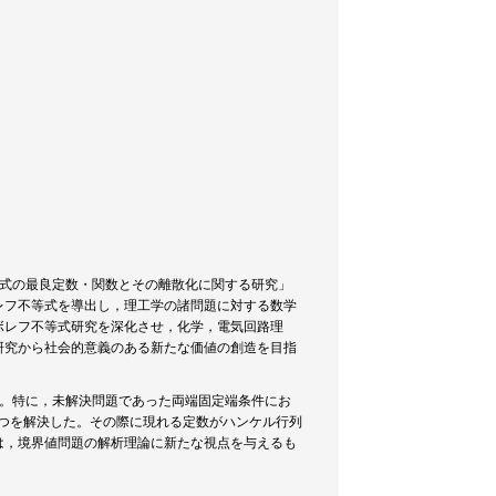
等式の最良定数・関数とその離散化に関する研究」
レフ不等式を導出し，理工学の諸問題に対する数学
ボレフ不等式研究を深化させ，化学，電気回路理
研究から社会的意義のある新たな価値の創造を目指
る。特に，未解決問題であった両端固定端条件にお
つを解決した。その際に現れる定数がハンケル行列
は，境界値問題の解析理論に新たな視点を与えるも