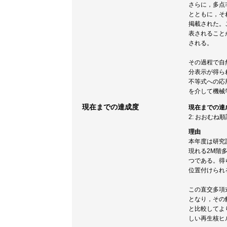
さらに，多点
とともに，それら
掲載された。
表されること
される。
その過程で自
分表示が得ら
不等式への応
を介して機械
現在までの達成度
現在までの達
2: おおむね
理由
本年度は研究
現れる2M階
つである。得
位置付けられ
この直交多項
となり，その
と比較してよ
しい再生核ヒ