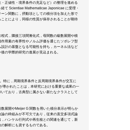
性・正値性・境界条件の充足など）の整理を進める
e Mathematicae Japonicae に受理・
リーン関数に，摂動項としての積分項を加えた形で
ることにより，同様の性質が保存されることが期待
方程式，隣接三項間漸化式，母関数の級数展開や積
価作用素の有界性やノルム評価を通じたソボレフ型
ム設計の基盤となる可能性を持ち，カーネル法など
今後の学際的研究の進展が見込まれる。
る。特に，周期境界条件と反周期境界条件が交互に
が導かれたことは，本研究における重要な成果の一
づいており，古典型に属さない新たなクラスとして
開やMeijer G 関数を用いた積分表示が明らか
数論の枠組みが不可欠であり，従来の直交多項式論
は，ハンケル行列式や再生核との関連を通じて，新
数の解析にも資するものである。