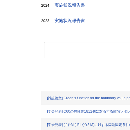
実施状況報告書
2024
実施状況報告書
2023
[雑誌論文] Green’s function for the boundary value prob
[学会発表] C60の異性体1812個に対応する離散ソ
[学会発表] (-1)^M (d/d x)^(2 M)に対する