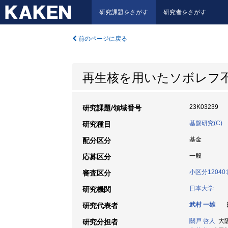
研究課題をさがす
研究者をさがす
前のページに戻る
再生核を用いたソボレフ
23K03239
研究課題/領域番号
基盤研究(C)
研究種目
基金
配分区分
一般
応募区分
小区分1204
審査区分
日本大学
研究機関
武村 一雄
日
研究代表者
關戸 啓人
大阪
研究分担者