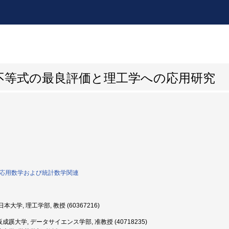
不等式の最良評価と理工学への応用研究
0:応用数学および統計数学関連
本大学, 理工学部, 教授 (60367216)
成蹊大学, データサイエンス学部, 准教授 (40718235)